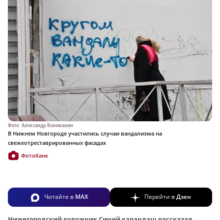
Фото: Александр Воложанин
В Нижнем Новгороде участились случаи вандализма на
свежеотреставрированных фасадах
Фотобанк
Читайте в
MAX
Перейти в
Дзен
Нижегородский художник Синий карандаш рассказал,