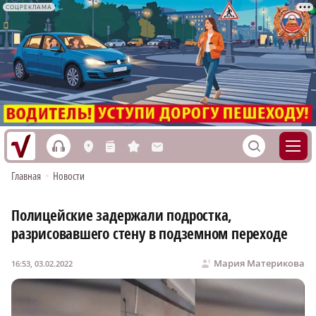
СОЦРЕКЛАМА
h
S
L
n
s
M
Главная
•
Новости
Полицейские задержали подростка,
разрисовавшего стену в подземном переходе
Мария Материкова
16:53, 03.02.2022