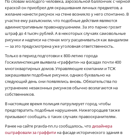
По словам молодого человека, аэрозольной баллончик с черной
краской он приобрел для окрашивания личных предметов, а
желание нанести рисунок на стене возникло у него спонтанно. В
участке ему разъяснили, что подобные действия являются
административным правонарушением. За это парню грозит
штраф до 4 тысяч рублей. А в некоторых случаях самовольные
рисунки и надписи на стенах могу расцениваться как вандализм
— за это предусмотрена уже уголовная ответственность.
Только в период подготовки к 800-летию города
Госжилинспекция выявила «граффити» на фасадах почти 400
многоквартирных домов. Управляющие компании и ТСЖ
закрашивали подобные рисунки, однако буквально на
следующий день они появлялись вновь. Обязательства по
устранению незаконных рисунков обычно возлагаются на
собственников.
В настоящее время полиция патрулирует город, чтобы
предотвратить подобные нарушения. Нижегородцев также
призывают сообщать о таких случаях правоохранителям.
Ранее на сайте pravda-nn.ru сообщалось, что
дизайнера
оштрафовали за граффити
на фасаде исторического здания в