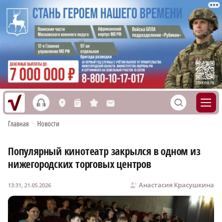
h
S
L
n
s
M
Главная
•
Новости
Популярный кинотеатр закрылся в одном из
нижегородских торговых центров
Анастасия Красушкина
13:31, 21.05.2026