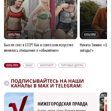
r
КУЛЬТУРА
КУЛЬТУРА
Был ли секс в СССР? Как в советском искусстве
Никита Зимин: «Зде
менялось отношение к «обнажёнке»
звёзды!»
КУЛЬТУРА
КИНО
КИНОТЕАТР
ТОРГОВЫЕ ЦЕНТРЫ
ПОДПИСЫВАЙТЕСЬ НА НАШИ
КАНАЛЫ В MAX И TELEGRAM:
НИЖЕГОРОДСКАЯ ПРАВДА
Быстро, честно, точно. И ничего лишнего