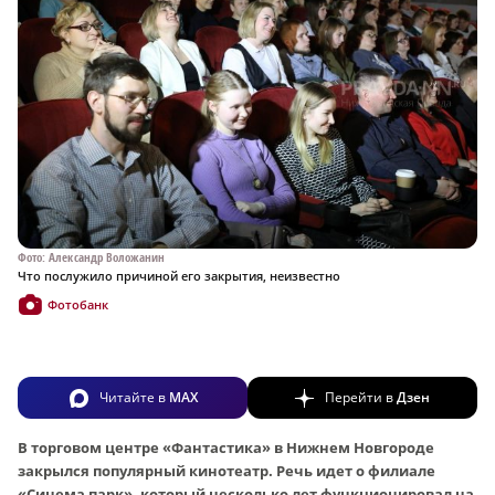
Фото: Александр Воложанин
Что послужило причиной его закрытия, неизвестно
Фотобанк
Читайте в
MAX
Перейти в
Дзен
В торговом центре «Фантастика» в Нижнем Новгороде
закрылся популярный кинотеатр. Речь идет о филиале
«Синема парк», который несколько лет функционировал на