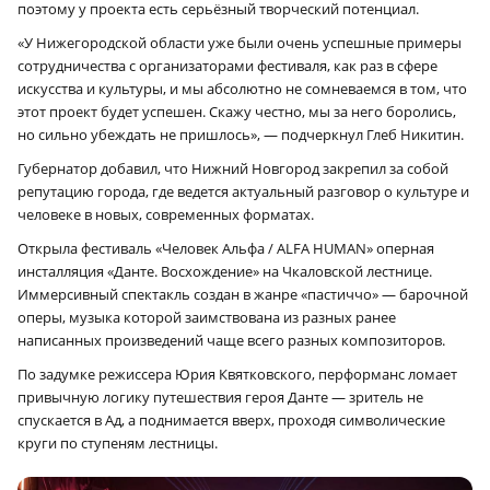
поэтому у проекта есть серьёзный творческий потенциал.
«У Нижегородской области уже были очень успешные примеры
сотрудничества с организаторами фестиваля, как раз в сфере
искусства и культуры, и мы абсолютно не сомневаемся в том, что
этот проект будет успешен. Скажу честно, мы за него боролись,
но сильно убеждать не пришлось», — подчеркнул Глеб Никитин.
Губернатор добавил, что Нижний Новгород закрепил за собой
репутацию города, где ведется актуальный разговор о культуре и
человеке в новых, современных форматах.
Открыла фестиваль «Человек Альфа / ALFA HUMAN» оперная
инсталляция «Данте. Восхождение» на Чкаловской лестнице.
Иммерсивный спектакль создан в жанре «пастиччо» — барочной
оперы, музыка которой заимствована из разных ранее
написанных произведений чаще всего разных композиторов.
По задумке режиссера Юрия Квятковского, перформанс ломает
привычную логику путешествия героя Данте — зритель не
спускается в Ад, а поднимается вверх, проходя символические
круги по ступеням лестницы.