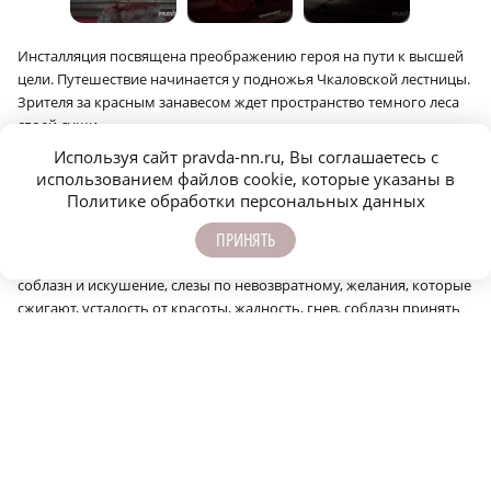
Инсталляция посвящена преображению героя на пути к высшей
цели. Путешествие начинается у подножья Чкаловской лестницы.
Зрителя за красным занавесом ждет пространство темного леса
своей души.
Используя сайт pravda-nn.ru, Вы соглашаетесь с
«Оставь сомнения всяк сюда идущий», — монотонно повторяют
использованием файлов cookie, которые указаны в
стражи в черных балахонах.
Политике обработки персональных данных
Дальше каждый пролет лестницы становится отдельным
ПРИНЯТЬ
сценическим фрагментом, символизирующим круг Ада.
Зритель
вслед за проводником проходит 12 этапов, на них его встречают
соблазн и искушение, слезы по невозвратному, желания, которые
сжигают, усталость от красоты, жадность, гнев, соблазн принять
блестящее за настоящее и желание уснуть.
Восхождение на вершину приводит героя-зрителя к прекрасной
Беатриче — символу любви, света и внутренней целостности.
Ранее на сайте pravda-nn.ru сообщалось, что
ждет нижегородцев
и гостей города
на фестивале «Человек Альфа / ALFA HUMAN».
12+