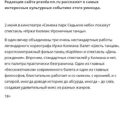
Редакция сайта pravda-nn.ru расскажет о самых
интересных культурных событиях этого уикенда.
2 июня в кинотеатре «Синема парк Седьмое небо» покажут
спектакль «Иржи Килиан: Ироничные танцы».
В один вечер объединены три очень нестандартные работы
легендарного хореографа Иржи Килиана: балет «Шесть танцев»,
короткометражный фильм-танец «КарМен» и спектакль «День
рождения». Впрочем, стандартных спектаклей у Килиана и нет,
его палитра практически безгранична. Один из главных
«бессюжетников» современного балета и один из главных
философов, блистательно работает и со смехом, с иронией, и с
сатирой, иногда доводя историю до абсурда, иногда – до слёз,
создавая удивительный микс из разных жанров.
18+