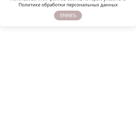
Политике обработки персональных данных
ПРИНЯТЬ
В эти выходные вновь стартует фестиваль
«Столица закатов»
.
1 июня весь день будет идти гастрономический фестиваль на