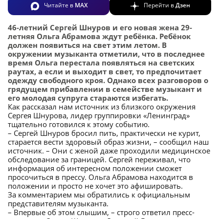
Читайте в
MAX
Перейти в
Дзен
46-летний Сергей Шнуров и его новая жена 29-
летняя Ольга Абрамова ждут ребёнка. Ребёнок
должен появиться на свет этим летом. В
окружении музыканта отметили, что в последнее
время Ольга перестала появляться на светских
раутах, а если и выходит в свет, то предпочитает
одежду свободного кроя. Однако всех разговоров о
грядущем прибавлении в семействе музыкант и
его молодая супруга стараются избегать.
Как рассказал нам источник из близкого окружения
Сергея Шнурова, лидер группировки «Ленинград»
тщательно готовился к этому событию.
– Сергей Шнуров бросил пить, практически не курит,
старается вести здоровый образ жизни, – сообщил наш
источник. – Они с женой даже проходили медицинское
обследование за границей. Сергей переживал, что
информация об интересном положении сможет
просочиться в прессу. Ольга Абрамова находится в
положении и просто не хочет это афишировать.
За комментарием мы обратились к официальным
представителям музыканта.
– Впервые об этом слышим, – строго ответил пресс-