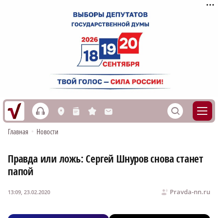
h
S
L
n
s
M
Главная
•
Новости
Правда или ложь: Сергей Шнуров снова станет
папой
Pravda-nn.ru
13:09, 23.02.2020