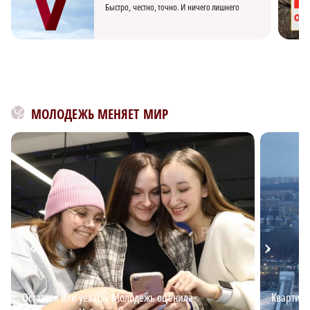
Быстро, честно, точно. И ничего лишнего
МОЛОДЕЖЬ МЕНЯЕТ МИР
Остаться или уехать? Молодежь оценила
Квартирн