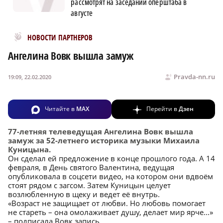
рассмотрят на заседании оперштаба в
августе
Новости МирТесен
НОВОСТИ ПАРТНЕРОВ
Ангелина Вовк вышла замуж
Pravda-nn.ru
19:09, 22.02.2020
Читайте в
MAX
Перейти в
Дзен
77-летняя телеведущая Ангелина Вовк вышла
замуж за 52-летнего историка музыки Михаила
Куницына.
Он сделал ей предложение в конце прошлого года. А 14
февраля, в День святого Валентина, ведущая
опубликовала в соцсети видео, на котором они вдвоём
стоят рядом с загсом. Затем Куницын целует
возлюбленную в щеку и ведет её внутрь.
«Возраст не защищает от любви. Но любовь помогает
не стареть – она омолаживает душу, делает мир ярче…»
– подписала Вовк запись.