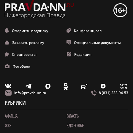
Оформить подписку
Конференц-зал
Заказать рекламу
Официальные документы
Спецпроекты
Редакция
Фотобанк
m
T
O
Z
X
E
V
info@pravda-nn.ru
8 (831) 233-94-53
РУБРИКИ
АФИША
ВЛАСТЬ
ЖКХ
ЗДОРОВЬЕ