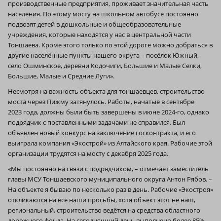
производственные предприятия, проживает значительная часть
населения. По этому мосту на школьном автобусе постоянно
подвозят детей в дошкольные и общеобразовательные
учреждения, которые находятся у нас в центральной части
Тоншаева. Кроме этого только по этой дороге можно добраться в
другие населённые пункты нашего округа – посёлок Южный,
село Ошминское, деревни Кодочиги, Большие и Малые Селки,
Большие, Малые и Средние Луги».
Несмотря на важность объекта для тоншаевцев, строительство
моста через Пижму затянулось. Работы, начатые в сентябре
2023 года, должны были быть завершены в июне 2024‑го, однако
подрядчик с поставленными задачами не справился. Был
объявлен новый конкурс на заключение госконтракта, и его
выиграла компания «Экострой» из Алтайского края. Рабочие этой
организации трудятся на мосту с декабря 2025 года.
«Мы постоянно на связи с подрядчиком, – отмечает заместитель
главы МСУ Тоншаевского муниципального округа Антон Рябов. –
На объекте я бываю по несколько раз в день. Рабочие «Экостроя»
откликаются на все наши просьбы, хотя объект этот не наш,
региональный, строительство ведётся на средства областного
дорожного фонда. На сегодняшний день выполнено более 85%