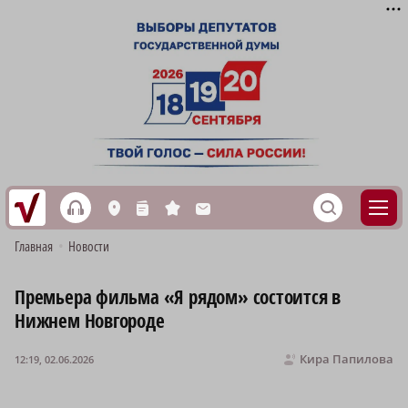
h
S
L
n
s
M
Главная
•
Новости
Премьера фильма «Я рядом» состоится в
Нижнем Новгороде
Кира Папилова
12:19, 02.06.2026