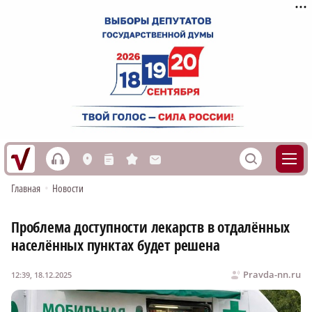
h
S
L
n
s
M
Главная
•
Новости
Проблема доступности лекарств в отдалённых
населённых пунктах будет решена
Pravda-nn.ru
12:39, 18.12.2025