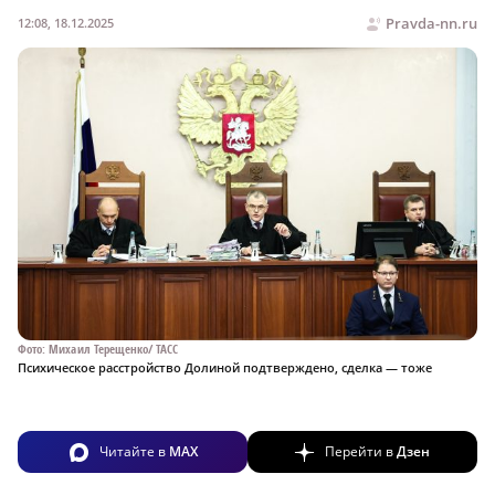
Pravda-nn.ru
12:08, 18.12.2025
Фото: Михаил Терещенко/ ТАСС
Психическое расстройство Долиной подтверждено, сделка — тоже
Читайте в
MAX
Перейти в
Дзен