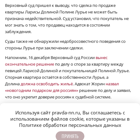
Верховный суд пришел к выводу, что сделка по продаже
квартиры Ларисы Долиной Полине Лурье не может быть
признана недействительной. Суд установил, что покупатель не
мог знать о том, что продавец находится в состоянии
заблуждения.
Суды также не обнаружили недобросовестного поведения со
стороны Лурье при заключении сделки.
Напомним, 16 декабря Верховный суд России
вынес
окончательное решение
по делу о споре за квартиру между
певицей Ларисой Долиной и покупательницей Полиной Лурье.
Спорная квартира остаётся в собственности Лурье, а
Долина
должна освободить жильё
. Адвокат Жорин
назвал
«новогодним подарком для россиян»
решение по делу и заявил,
что оно укрепит доверие россиян к судебной системе.
Сообщить об ошибке
Поделиться
Используя сайт pravda-nn.ru, Вы соглашаетесь с
использованием файлов cookie, которые указаны в
Политике обработки персональных данных
ОБЩЕСТВО
ПРИНЯТЬ