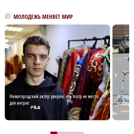
МОЛОДЕЖЬ МЕНЯЕТ МИР
Нижегородский актёр уверен, что театр не место
Основа б
для интриг
поддержи