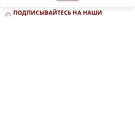
ПОДПИСЫВАЙТЕСЬ НА НАШИ
КАНАЛЫ В MAX И TELEGRAM:
НИЖЕГОРОДСКАЯ ПРАВДА
Быстро, честно, точно. И ничего лишнего
МОЛОДЕЖЬ МЕНЯЕТ МИР