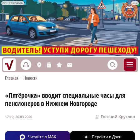
СОЦРЕКЛАМА
h
S
L
n
s
M
Главная
•
Новости
«Пятёрочка» вводит специальные часы для
пенсионеров в Нижнем Новгороде
Евгений Круглов
17:19, 26.03.2020
Читайте в
MAX
Перейти в
Дзен