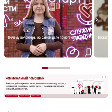
Почему волонтёры на самом деле помогают людям
Нижегор