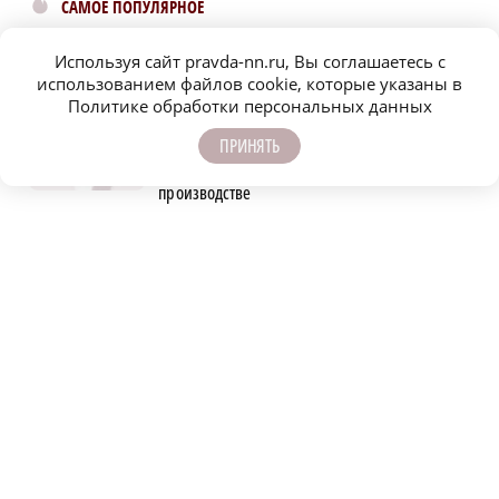
САМОЕ ПОПУЛЯРНОЕ
В Нижегородской области тестируют дроны
Используя сайт pravda-nn.ru, Вы соглашаетесь с
для контроля сброса мусора
использованием файлов cookie, которые указаны в
Политике обработки персональных данных
Работнику мясного цеха оторвало руку в
ПРИНЯТЬ
работающей фаршемешалке на
производстве
В Нижегородской области выделят 10 млн
рублей на поддержку проекта «СВОё дело»
Тематический поезд запустили в
нижегородском метро к сентябрьским
выборам
Нижегородка пострадала на пожаре в
многоквартирном доме на улице Ильича