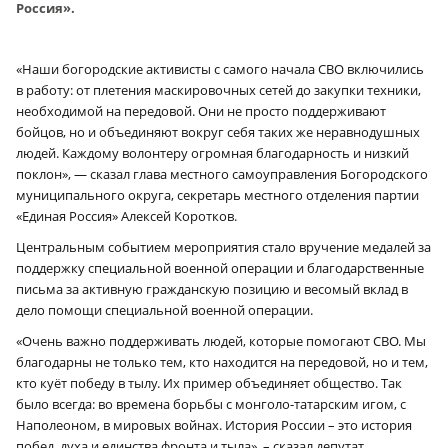
Россия».
«Наши богородские активисты с самого начала СВО включились
в работу: от плетения маскировочных сетей до закупки техники,
необходимой на передовой. Они не просто поддерживают
бойцов, но и объединяют вокруг себя таких же неравнодушных
людей. Каждому волонтеру огромная благодарность и низкий
поклон», — сказал глава местного самоуправления Богородского
муниципального округа, секретарь местного отделения партии
«Единая Россия» Алексей Коротков.
Центральным событием мероприятия стало вручение медалей за
поддержку специальной военной операции и благодарственные
письма за активную гражданскую позицию и весомый вклад в
дело помощи специальной военной операции.
«Очень важно поддерживать людей, которые помогают СВО. Мы
благодарны не только тем, кто находится на передовой, но и тем,
кто куёт победу в тылу. Их пример объединяет общество. Так
было всегда: во времена борьбы с монголо-татарским игом, с
Наполеоном, в мировых войнах. История России – это история
побед, духа и единства фронта и тыла», – сказал депутат