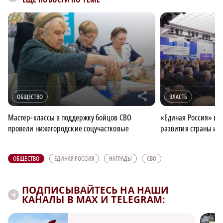
r
ОБЩЕСТВО
ВЛАСТЬ
Мастер-классы в поддержку бойцов СВО
«Единая Россия» вы
провели нижегородские соцучастковые
развития страны и 
ОБЩЕСТВО
ЕДИНАЯ РОССИЯ
НАГРАДЫ
СВО
ПОДПИСЫВАЙТЕСЬ НА НАШИ
КАНАЛЫ В MAX И TELEGRAM: