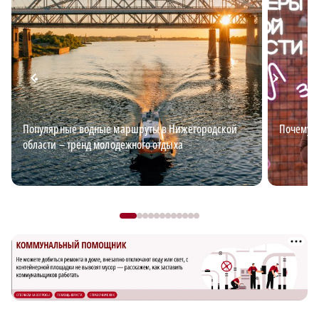
Популярные водные маршруты в Нижегородской
Почему в
области – тренд молодежного отдыха