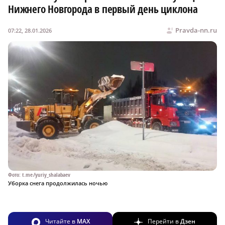
Нижнего Новгорода в первый день циклона
Pravda-nn.ru
07:22, 28.01.2026
×
Фото: t.me/yuriy_shalabaev
Уборка снега продолжилась ночью
Читайте в
MAX
Перейти в
Дзен