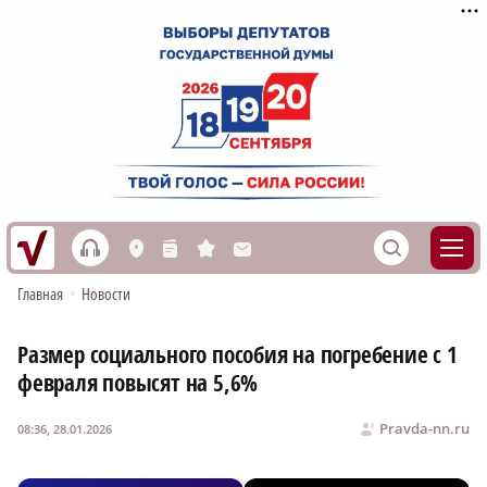
h
S
L
n
s
M
Главная
•
Новости
Размер социального пособия на погребение с 1
февраля повысят на 5,6%
Pravda-nn.ru
08:36, 28.01.2026