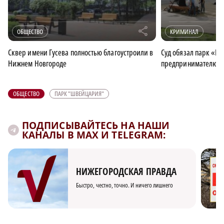
r
ОБЩЕСТВО
КРИМИНАЛ
Сквер имени Гусева полностью благоустроили в
Суд обязал парк «Ш
Нижнем Новгороде
предпринимателю бо
ОБЩЕСТВО
ПАРК "ШВЕЙЦАРИЯ"
ПОДПИСЫВАЙТЕСЬ НА НАШИ
КАНАЛЫ В MAX И TELEGRAM:
НИЖЕГОРОДСКАЯ ПРАВДА
Быстро, честно, точно. И ничего лишнего