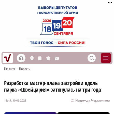
h
S
L
n
s
M
Главная
•
Новости
Разработка мастер-плана застройки вдоль
парка «Швейцария» затянулась на три года
Надежда Черменина
13:45, 10.06.2025