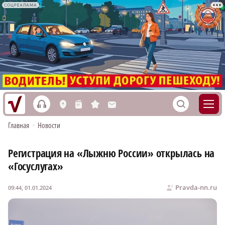
СОЦРЕКЛАМА
h
S
L
n
s
M
Главная
•
Новости
Регистрация на «Лыжню России» открылась на
«Госуслугах»
Pravda-nn.ru
09:44, 01.01.2024