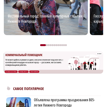
Фестивальный город: главные культурные события
Госслужб
Нижнего Новгорода
карьерн
САМОЕ ПОПУЛЯРНОЕ
Объявлена программа празднования 805-
летия Нижнего Новгорода