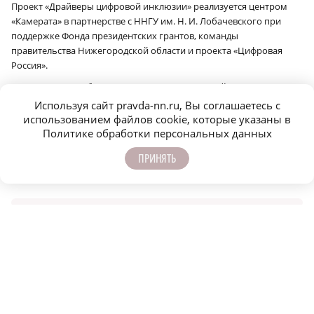
Проект «Драйверы цифровой инклюзии» реализуется центром
«Камерата» в партнерстве с ННГУ им. Н. И. Лобачевского при
поддержке Фонда президентских грантов, команды
правительства Нижегородской области и проекта «Цифровая
Россия».
Напомним, что обеспечение доступности госсайтов широкому
кругу пользователей отвечает задачам нацпроекта «Экономика
Используя сайт pravda-nn.ru, Вы соглашаетесь с
данных и цифровая трансформация государства», который
использованием файлов cookie, которые указаны в
реализуется в России с 2025 года по поручению президента
Политике обработки персональных данных
России Владимира Путина.
ПРИНЯТЬ
Сообщить об ошибке
Поделиться
ЕЩЁ НОВОСТИ ПО ТЕМЕ