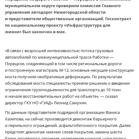
муниципальном округе проверили комиссия Главного
управления автодорог Нижегородской области
и представители общественных организаций. Госконтракт
по национальному проекту «Инфраструктура для
жизни» был закончен в мае.
«В связи с возросшей интенсивностью потока грузовых
автомобилей по межмуниципальной трассе Работки —
Порецкое, соединяющей в том числе региональные дороги
и построенную магистраль М‑12, основные несущие конструкции
моста получили необратимые деформации. По результатам
обследования моста специалисты приняли решение о введении
ограничения грузоподъемности для транспорта до 10 тонн
и начале восстановительных работ на объекте», — сказал
директор ГКУ НО «ГУАД» Леонид Самухин.
По данным представителя подрядной организации Фаниса
Хазипова, на сейчас производится демонтаж барьерного
и перильного ограждений, асфальтобетонного покрытия. Далее
предстоят демонтаж нижних слоев покрытия, замена шести
балок пролетного строения, укрепление конусов, штукатурка