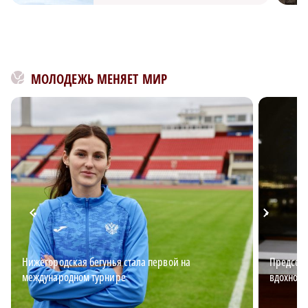
МОЛОДЕЖЬ МЕНЯЕТ МИР
Нижегородская бегунья стала первой на
Председа
международном турнире
вдохновл