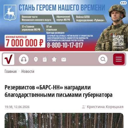
h
S
L
n
s
M
Главная
•
Новости
Резервистов «БАРС-НН» наградили
благодарственными письмами губернатора
Кристина Корецкая
19:38, 12.06.2026