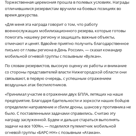
Торжественная церемония прошла в полевых условиях. Награды
отличившимся резервистам вручили на боевых позициях во
время дежурства.
«Для меня эта награда говорит о том, что работу
военнослужащих мобилизационного резерва, которые готовы
помогать нашему региону и защищать важные объекты,
отмечают и ценят. Вдвойне приятно получить благодарственное
письмо от главы региона в День России», — сказал командир
мобильной огневой группы с позывным «Вулкан».
По словам резервистов, высокую оценку их работы и внимание
со стороны представителей власти Нижегородской области они
связывают, в первую очередь, с успешным отражением
воздушных атак беспилотников.
«Принимал участие в отражении двух БПЛА, летящих на наше
предприятие. Благодаря бдительности и зоркости наших бойцов
определили направление и сбили дроны, шансов у противника не
было. С поставленными задачами справились. Считаю эту
награду заслуженной. Будем и дальше стараться выполнять
задачи на все 100%», — поделился пулеметчик мобильной
огневой группы «БАРС-НН» с позывным «Атаман».