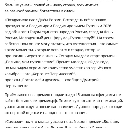
больше узнать, полюбить нашу страну, восхититься
её разнообразием, богатством и силой.
«Поздравляю вас с Днём России! В этот день всё совпало:
президентом Владимиром Владимировичем Путиным 2026
год объявлен Годом единства народов России, сегодня День
России, Молодежный день форума „Путешествуй!“. На своем
собственном опыте могу сказать, что путешествия – это самые
яркие моменты, которые остаются в сердце, которые
проносишь через всю жизнь. Сегодня мы даём старт премии
„Больше, чем путешествие“. Премия молодая, ей два года,
но мы видим огромное количество участников серьёзного
калибра — это „Херсонес Таврический“,
проекты „Росатома“ и другие», — сообщил Дмитрий
Чернышенко.
Приём заявок на премию продлится до 15 июля на официальном
сайте: большечемпремия.рф. Помимо уже знакомых номинаций,
участников ждут и новые направления. Лучших определят в ходе
экспертной оценки и народного голосования.
«Символично, что мы запускаем новый сезон премии „Больше,
чем путешествие“ в День России. Ведь любовь к Родине