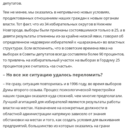
депутатов.
Тем не менее, мы оказались в непривычно новых условиях,
продиктованных отношением наших граждан к новым органам
власти. Тот факт, что из 34 избирательных округов в Нижнем
Новгороде, выборы были признаны состоявшимися только в 25, а в
девяти результаты отменены из-за крайне низкой явки, говорил об
определенном недоверии избирателей к «шараханью» во властных
структурах. Если вспомнить, что в советские времена явка на
выборах в Советы депутатов всегда составляла более 90 процентов,
то привлечь на избирательный участок на выборах в Гордуму 25
процентов уже считалось «за счастье».
– Но все же ситуацию удалось переломить?
– Не сразу, ситуация повторилась и в 1996 году, во время выборов
Думы второго созыва. Процесс психологической перестройки
наших граж­дан оказался куда сложней, чем многие предполагали.
Лучшей агитацией для избирателей являются результаты работы
власти на местах. Назначение на конкретные должности в
областной администрации напрямую зависело от знания
обстановки на местах и того, как создать условия для выживания
предприятий, большинство из которых оказались на грани