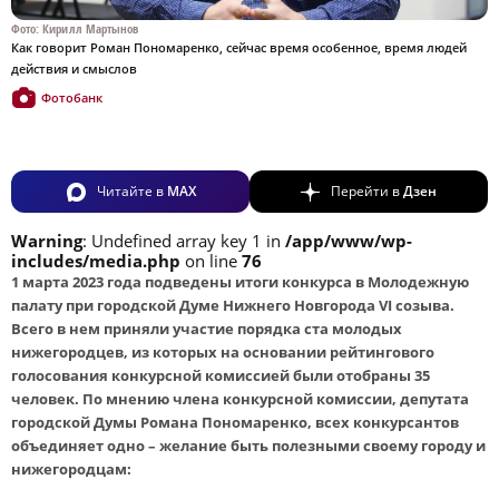
Фото: Кирилл Мартынов
Как говорит Роман Пономаренко, сейчас время особенное, время людей
действия и смыслов
Фотобанк
Читайте в
MAX
Перейти в
Дзен
Warning
: Undefined array key 1 in
/app/www/wp-
includes/media.php
on line
76
1 марта 2023 года подведены итоги конкурса в Молодежную
палату при городской Думе Нижнего Новгорода VI созыва.
Всего в нем приняли участие порядка ста молодых
нижегородцев, из которых на основании рейтингового
голосования конкурсной комиссией были отобраны 35
человек. По мнению члена конкурсной комиссии, депутата
городской Думы Романа Пономаренко, всех конкурсантов
объединяет одно – желание быть полезными своему городу и
нижегородцам: