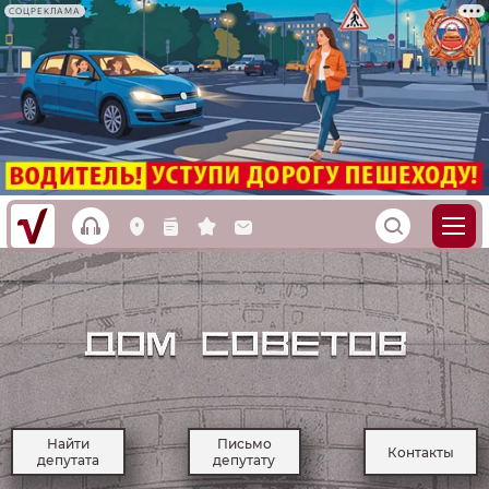
СОЦРЕКЛАМА
h
S
L
n
s
M
Найти
Письмо
Контакты
депутата
депутату