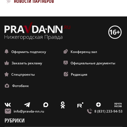
НОВОСТИ ПАРТНЕРОВ
Оформить подписку
Конференц-зал
Заказать рекламу
Официальные документы
Спецпроекты
Редакция
Фотобанк
m
T
O
Z
X
E
V
info@pravda-nn.ru
8 (831) 233-94-53
РУБРИКИ