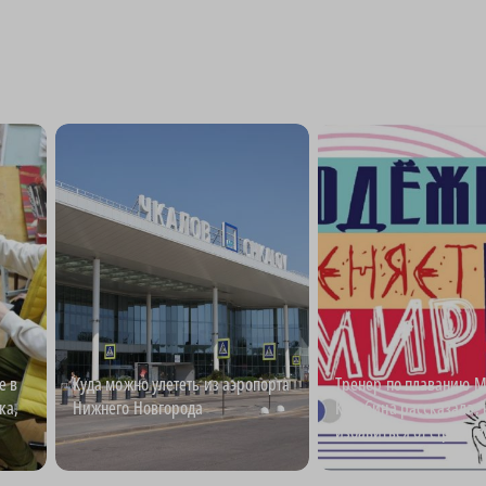
е в
Куда можно улететь из аэропорта
Тренер по плаванию 
ка,
Нижнего Новгорода
Кулябина рассказала, 
избавиться от страха 