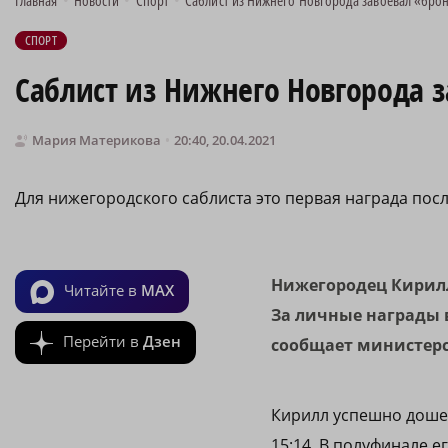
Главная
•
Новости
•
Спорт
•
Саблист из Нижнего Новгорода завоевал «брон
СПОРТ
Саблист из Нижнего Новгорода 
Мария Материкова
20:40, 20.04.2021
Для нижегородского саблиста это первая награда пос
Нижегородец Кирилл
Читайте в
MAX
За личные награды в
Перейти в
Дзен
сообщает министерс
Кирилл успешно дошел
15:14. В полуфинале 