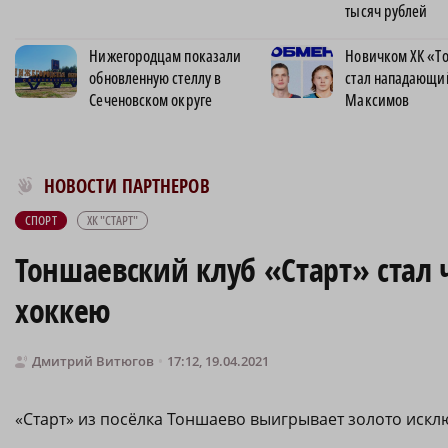
тысяч рублей
Нижегородцам показали
Новичком ХК «Т
обновленную стеллу в
стал нападающи
Сеченовском округе
Максимов
Новости МирТесен
НОВОСТИ ПАРТНЕРОВ
СПОРТ
ХК "СТАРТ"
Тоншаевский клуб «Старт» стал
хоккею
Дмитрий Витюгов
17:12, 19.04.2021
«Старт» из посёлка Тоншаево выигрывает золото исклю