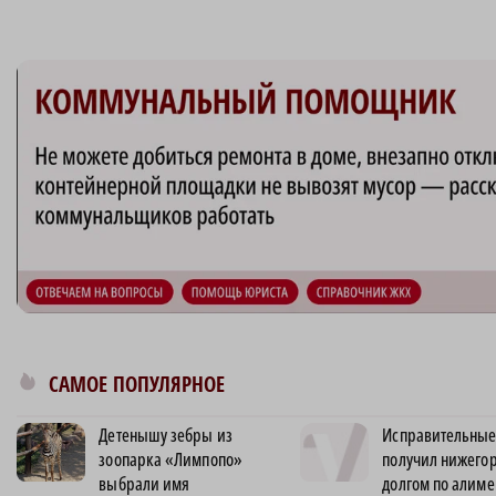
САМОЕ ПОПУЛЯРНОЕ
Детенышу зебры из
Исправительные
зоопарка «Лимпопо»
получил нижегор
выбрали имя
долгом по алиме