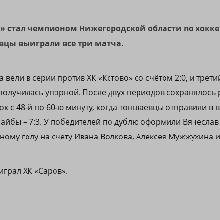
» стал чемпионом Нижегородской области по хокке
вцы выиграли все три матча.
 вели в серии против ХК «Кстово» со счётом 2:0, и трет
получилась упорной. После двух периодов сохранялось р
к с 48‑й по 60‑ю минуту, когда тоншаевцы отправили в 
айбы – 7:3. У победителей по дублю оформили Вячеслав
дному голу на счету Ивана Волкова, Алексея Мужжухина 
грал ХК «Саров».