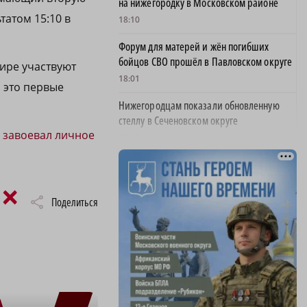
на нижегородку в Московском районе
татом 15:10 в
18:10
Форум для матерей и жён погибших
бойцов СВО прошёл в Павловском округе
ире участвуют
18:01
 это первые
Нижегородцам показали обновленную
стеллу в Сеченовском округе
в
завоевал личное
17:43
Исправительные работы получил
нижегородец с долгом по алиментам 700
×
тысяч рублей
Поделиться
17:37
Обращения пострадавших продавцов WB
рассмотрят на заседании оперштаба в
августе
17:21