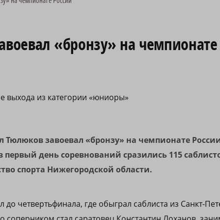
зу» на чемпионате России
завоевал «бронзу» на чемпионате
ле выхода из категории «юниоры»
 Тюлюков завоевал «бронзу» на чемпионате России
 первый день соревнований сразились 115 саблисто
тво спорта Нижегородской области.
 до четвертьфинала, где обыграл саблиста из Санкт-Пет
его соперником стал саратовец Константин Лоханов, за