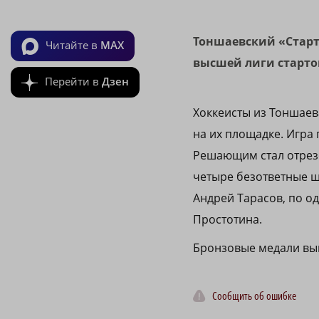
Тоншаевский «Старт
Читайте в
MAX
высшей лиги старто
Перейти в
Дзен
Хоккеисты из Тоншаева
на их площадке. Игра 
Решающим стал отрезо
четыре безответные ш
Андрей Тарасов, по о
Простотина.
Бронзовые медали выи
Сообщить об ошибке