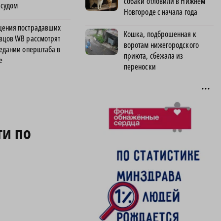
собаки отловили в Нижнем
 судом
Новгороде с начала года
ения пострадавших
Кошка, подброшенная к
вцов WB рассмотрят
воротам нижегородского
седании оперштаба в
приюта, сбежала из
е
переноски
ти по