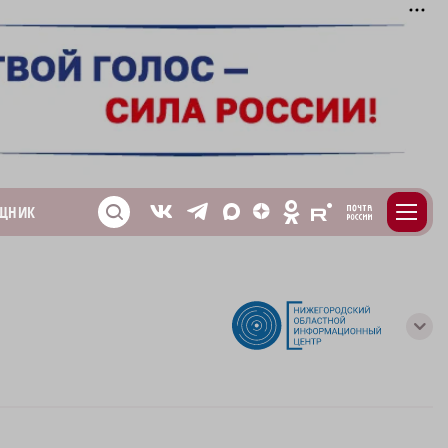
m
T
O
ЩНИК
Z
X
E
S
V
с