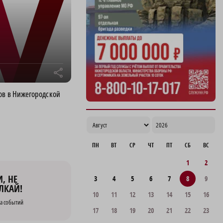
Нижегородская область вошла в число
лидеров научно-популярного туризма
17:10
r
ов в Нижегородской
ПН
ВТ
СР
ЧТ
ПТ
СБ
ВС
1
2
, НЕ
3
4
5
6
7
8
9
ЛКАЙ!
10
11
12
13
14
15
16
а событий
17
18
19
20
21
22
23