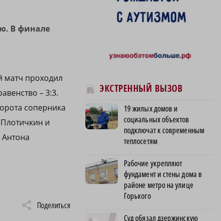
ю. В финале
ий матч проходил
ЭКСТРЕННЫЙ ВЫЗОВ
авенство – 3:3.
ворота соперника
19 жилых домов и
социальных объектов
 Плотичкин и
подключат к современным
и Антона
теплосетям
Рабочие укрепляют
фундамент и стены дома в
районе метро на улице
Горького
Поделиться
Суд обязал дзержинскую