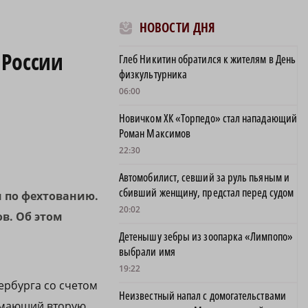
НОВОСТИ ДНЯ
 России
Глеб Никитин обратился к жителям в День
физкультурника
06:00
Новичком ХК «Торпедо» стал нападающий
Роман Максимов
22:30
Автомобилист, севший за руль пьяным и
сбивший женщину, предстал перед судом
 по фехтованию.
20:02
в. Об этом
Детенышу зебры из зоопарка «Лимпопо»
выбрали имя
19:22
ербурга со счетом
Неизвестный напал с домогательствами
нимающий вторую