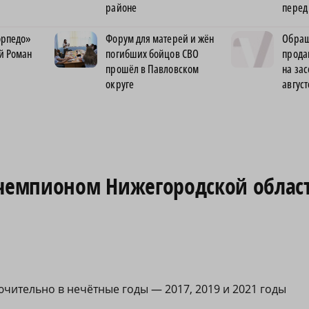
районе
перед
орпедо»
Форум для матерей и жён
Обращ
й Роман
погибших бойцов СВО
прода
прошёл в Павловском
на за
округе
август
 чемпионом Нижегородской облас
чительно в нечётные годы — 2017, 2019 и 2021 годы