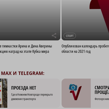
r
СПОРТ
е гимнастки Арина и Дина Аверины
Опубликован календарь пробег
кцию наград на этапе Кубка мира
области на 2021 год
MAX И TELEGRAM:
СМОТРИ
ПРОЕЗДА НЕТ
ПРОЩЁ
Где в Нижнем Новгороде перекрыто
движение транспорта
Фотохроник