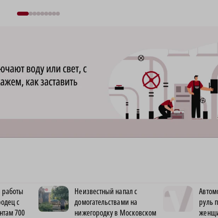
 работы
Неизвестный напал с
Автом
одец с
домогательствами на
руль 
нтам 700
нижегородку в Московском
женщи