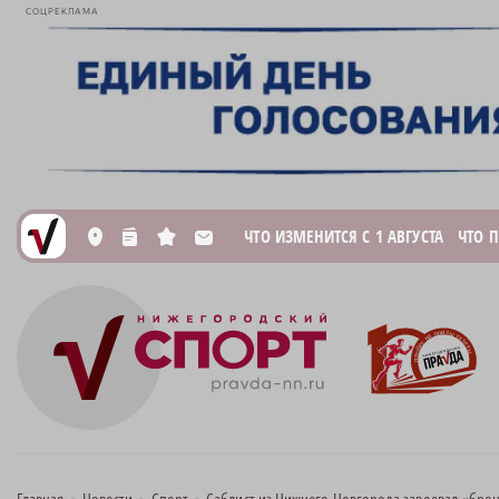
СОЦРЕКЛАМА
ЧТО ИЗМЕНИТСЯ С 1 АВГУСТА
ЧТО 
L
n
s
M