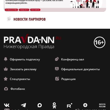
Новости МирТесен
НОВОСТИ ПАРТНЕРОВ
Оформить подписку
Конференц-зал
Заказать рекламу
Официальные документы
Спецпроекты
Редакция
Фотобанк
m
T
O
Z
X
E
V