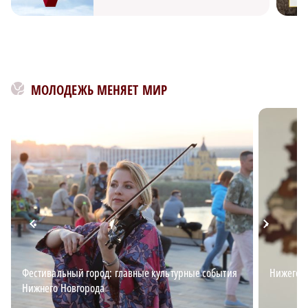
МОЛОДЕЖЬ МЕНЯЕТ МИР
Фестивальный город: главные культурные события
Нижегор
Нижнего Новгорода