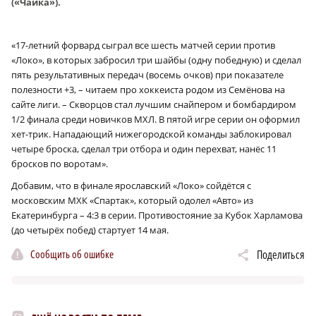
(«Чайка»).
«17-летний форвард сыграл все шесть матчей серии против
«Локо», в которых забросил три шайбы (одну победную) и сделал
пять результативных передач (восемь очков) при показателе
полезности +3, – читаем про хоккеиста родом из Семёнова на
сайте лиги. – Скворцов стал лучшим снайпером и бомбардиром
1/2 финала среди новичков МХЛ. В пятой игре серии он оформил
хет-трик. Нападающий нижегородской команды заблокировал
четыре броска, сделал три отбора и один перехват, нанёс 11
бросков по воротам».
Добавим, что в финале ярославский «Локо» сойдётся с
московским МХК «Спартак», который одолел «Авто» из
Екатеринбурга – 4:3 в серии. Противостояние за Кубок Харламова
(до четырёх побед) стартует 14 мая.
Сообщить об ошибке
Поделиться