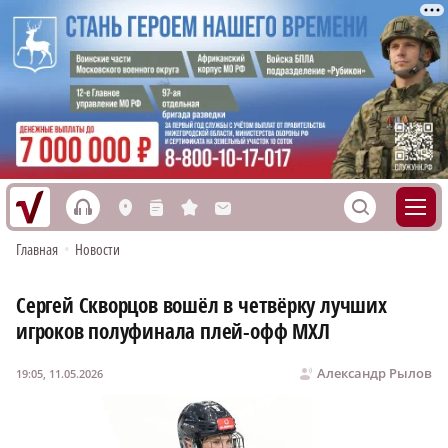
h
S
L
n
s
M
Главная
•
Новости
Сергей Скворцов вошёл в четвёрку лучших
игроков полуфинала плей-офф МХЛ
Александр Рылов
19:05, 11.05.2026