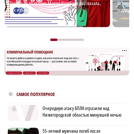
Тренер по плаванию Мария Кулябина рассказала,
Основа б
как избавиться от страха воды
поддержи
САМОЕ ПОПУЛЯРНОЕ
Очередную атаку БПЛА отразили над
Нижегородской областью минувшей ночью
55-летний мужчина погиб после