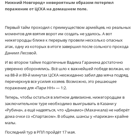
Нижний Новгород» невероятным образом потерпел
поражение от ЦСКА на домашнем поле.
Первый тайм проходил с преимуществом армейцев, но реальных
моментов для взятия ворот им создать не удалось. А вот
нижегородцы ближе к перерыву провели несколько опасных
атак, одну из которых в итоге завершил после сольного прохода
Даниил Лесовой.
И во втором тайме подопечные Вадима Гаранина достаточно
уверенно оборонялись. Всё шло к важнейшей победе волжан, но
на 88‑й и 89‑й минутах ЦСКА неожиданно забил два мяча подряд,
перечеркнув все усилия хозяев. Возможно, это решающее
поражение для «Пари НН» — 1:2.
Теперь, чтобы остаться в элитном дивизионе, нижегородцам в
заключительном туре необходимо выигрывать в Казани у
«Рубина», а ещё надеяться, что «Динамо» (Махачкала) не наберёт
дома очки со «Спартаком». В общем, шансы у «парижан» крайне
малы.
Последний тур в РПЛ пройдёт 17 мая.