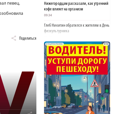
зал певец.
Нижегородцам рассказали, как утренний
кофе влияет на организм
возобновила
09:34
Глеб Никитин обратился к жителям в День
физкультурника
06:00
Поделиться
СОЦРЕКЛАМА
Новичком ХК «Торпедо» стал нападающий
Роман Максимов
22:30
Автомобилист, севший за руль пьяным и
×
сбивший женщину, предстал перед судом
20:02
Детенышу зебры из зоопарка «Лимпопо»
выбрали имя
19:22