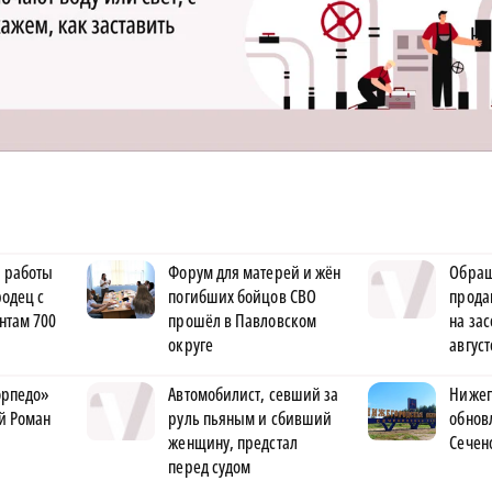
 работы
Форум для матерей и жён
Обращ
одец с
погибших бойцов СВО
прода
нтам 700
прошёл в Павловском
на за
округе
август
орпедо»
Автомобилист, севший за
Нижег
й Роман
руль пьяным и сбивший
обнов
женщину, предстал
Сечен
перед судом