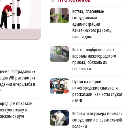
Котята, спасенные
сотрудниками
администрации
Канавинского района,
нашли дом
Кошка, подброшенная к
воротам нижегородского
приюта, сбежала из
переноски
ения пострадавших
вцов WB рассмотрят
Пушистый строй:
седании оперштаба в
нижегородские спасатели
е
рассказали, как коты служат
в МЧС
ородцам показали
ленную стеллу в
Кота-наркокурьера поймали
овском округе
сотрудники исправительной
колонии