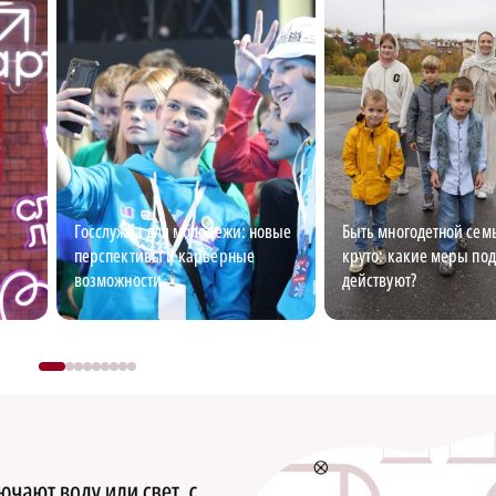
Госслужба для молодежи: новые
Быть многодетной семь
перспективы и карьерные
круто: какие меры по
возможности
действуют?