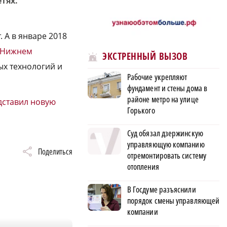
етях.
 А в январе 2018
в Нижнем
ЭКСТРЕННЫЙ ВЫЗОВ
х технологий и
Рабочие укрепляют
фундамент и стены дома в
районе метро на улице
дставил новую
Горького
Суд обязал дзержинскую
управляющую компанию
Поделиться
отремонтировать систему
отопления
В Госдуме разъяснили
порядок смены управляющей
компании