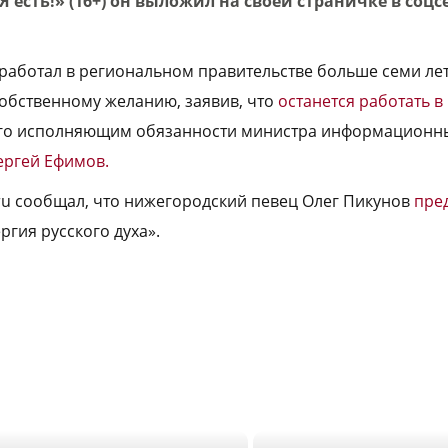
есть!» (16+) он выложил на своей страничке в соцс
аботал в региональном правительстве больше семи лет.
собственному желанию, заявив, что
останется работать 
го исполняющим обязанности министра информационны
ергей Ефимов.
.ru сообщал, что нижегородский певец Олег Пикунов
пре
гия русского духа».