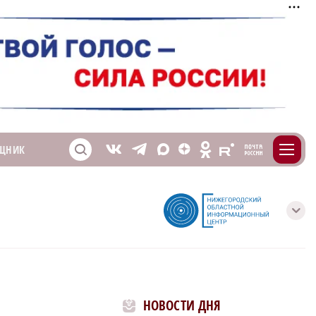
m
T
O
ЩНИК
Z
X
E
S
V
с
НОВОСТИ ДНЯ