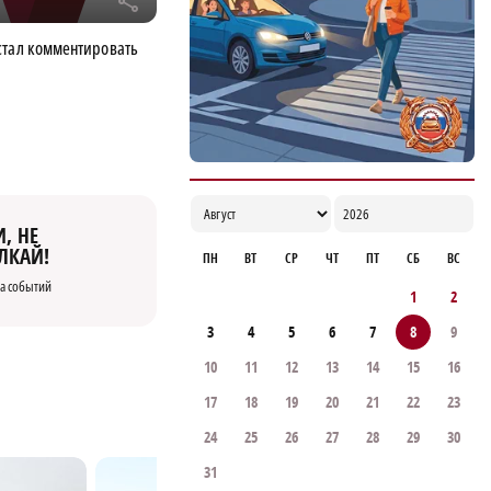
r
стал комментировать
, НЕ
ЛКАЙ!
ПН
ВТ
СР
ЧТ
ПТ
СБ
ВС
а событий
1
2
3
4
5
6
7
8
9
10
11
12
13
14
15
16
17
18
19
20
21
22
23
24
25
26
27
28
29
30
31