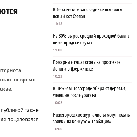
ются
В Керженском заповеднике появился
новый кот Степан
11:18
На 30% вырос средний проходной балл в
нижегородских вузах
11:00
Пожарные тушат огонь на проспекте
Ленина в Дзержинске
нтернета
10:23
ошло во время
В Нижнем Новгороде убирают деревья,
скве.
упавшие после урагана
10:02
д публикой также
Нижегородские журналисты могут подать
сле поцеловался
заявки на конкурс «Пробация»
10:00