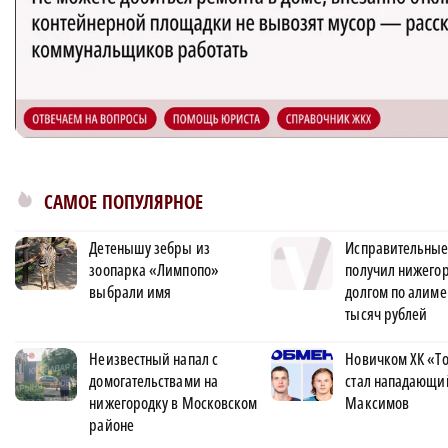
САМОЕ ПОПУЛЯРНОЕ
Детенышу зебры из
Исправительные
зоопарка «Лимпопо»
получил нижегор
выбрали имя
долгом по алиме
тысяч рублей
Неизвестный напал с
Новичком ХК «Т
домогательствами на
стал нападающи
нижегородку в Московском
Максимов
районе