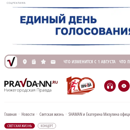
СОЦРЕКЛАМА
ЧТО ИЗМЕНИТСЯ С 1 АВГУСТА
ЧТО 
L
n
s
M
H
e
Главная
•
Новости
•
Светская жизнь
•
SHAMAN и Екатерина Мизулина официа
СВЕТСКАЯ ЖИЗНЬ
КОНЦЕРТ