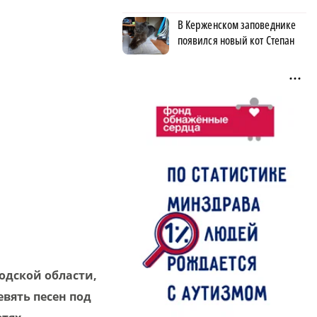
В Керженском заповеднике
появился новый кот Степан
дской области,
вять песен под