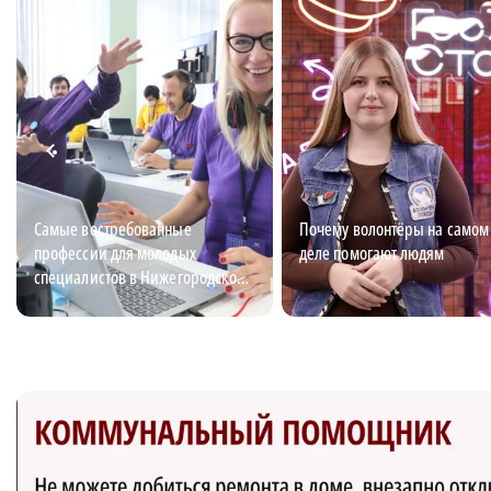
Самые востребованные
Почему волонтёры на самом
профессии для молодых
деле помогают людям
специалистов в Нижегородской
области