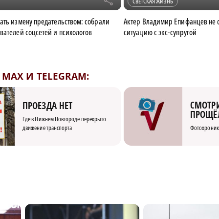
r
СВЕТСКАЯ ЖИЗНЬ
ать измену предательством: собрали
Актер Владимир Епифанцев не 
вателей соцсетей и психологов
ситуацию с экс-супругой
MAX И TELEGRAM:
СМОТРИ
ПРОЕЗДА НЕТ
ПРОЩЁ
Где в Нижнем Новгороде перекрыто
движение транспорта
Фотохроник