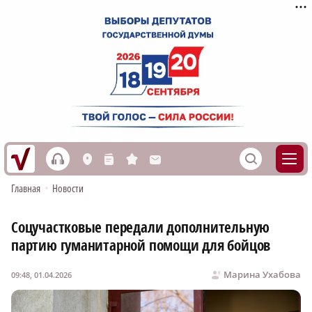
h
S
L
n
s
M
Главная
•
Новости
Соцучастковые передали дополнительную
партию гуманитарной помощи для бойцов
Марина Ухабова
09:48, 01.04.2026