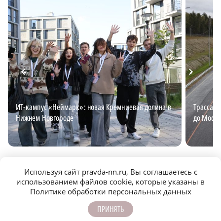
ИТ-кампус «Неймарк»: новая Кремниевая долина в
Трасса М
Нижнем Новгороде
до Москв
Используя сайт pravda-nn.ru, Вы соглашаетесь с
использованием файлов cookie, которые указаны в
Политике обработки персональных данных
ПРИНЯТЬ