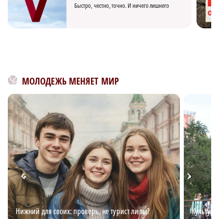
Быстро, честно, точно. И ничего лишнего
МОЛОДЕЖЬ МЕНЯЕТ МИР
Нижний для своих: проверь, не турист ли ты?
Культурн