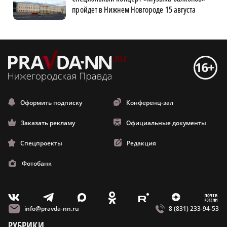
пройдет в Нижнем Новгороде 15 августа
Оформить подписку
Конференц-зал
Заказать рекламу
Официальные документы
Спецпроекты
Редакция
Фотобанк
m
T
O
Z
X
E
V
info@pravda-nn.ru
8 (831) 233-94-53
РУБРИКИ