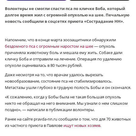
Волонтеры не смогли спасти пса по кличке Боба, который
долгое время жил с огромной опухолью на шее. Печальную
новость сообщили в соцсетях приюта «Сострадание НН».
Напомним, что в конце марта зоозащитники обнаружили
бездомного пса с огромным наростом на шее
— опухоль
причиняла животному боль и мешала ему жить. Собаке дали
кличку Боба и отправили на лечение. Операция по удалению
опухоли оценивалась в 80 тысяч рублей.
Даже несмотря на то, что врачам удалось вырезать
новообразование, состояние пса не стабилизировалось.
Метастазы ушли глубоко в грудную полость Бобы и он скончался.
«К сожалению, когда у Бобы была не такая большая опухоль
никто не обращал на него внимания. Мы узнали о нем слишком
поздно», — написали в публикации волонтеры.
Ранее на сайте pravda-nn.ru сообщили о том, что для 70 животных
из частного приюта в Павлове
ищут новых хозяев
.