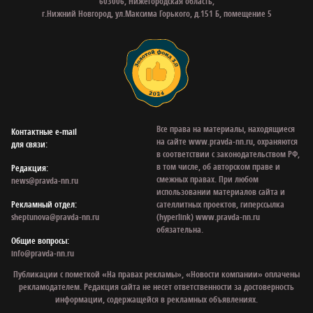
603006, Нижегородская область,
г.Нижний Новгород, ул.Максима Горького, д.151 Б, помещение 5
Все права на материалы, находящиеся
Контактные e‑mail
на сайте www.pravda-nn.ru, охраняются
для связи:
в соответствии с законодательством РФ,
в том числе, об авторском праве и
Редакция:
смежных правах. При любом
news@pravda-nn.ru
использовании материалов сайта и
Рекламный отдел:
сателлитных проектов, гиперссылка
sheptunova@pravda-nn.ru
(hyperlink) www.pravda-nn.ru
обязательна.
Общие вопросы:
info@pravda-nn.ru
Публикации с пометкой «На правах рекламы», «Новости компании» оплачены
рекламодателем. Редакция сайта не несет ответственности за достоверность
информации, содержащейся в рекламных объявлениях.