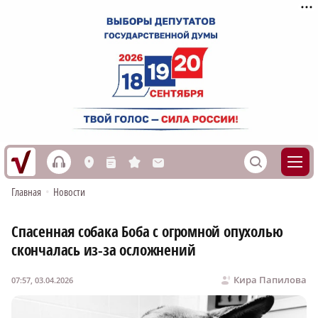
h
S
L
n
s
M
Главная
•
Новости
Спасенная собака Боба с огромной опухолью
скончалась из-за осложнений
Кира Папилова
07:57, 03.04.2026