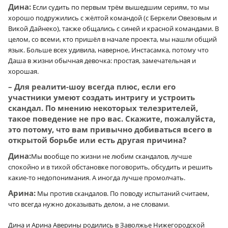
Дина:
Если судить по первым трём вышедшим сериям, то мы
хорошо подружились с жёлтой командой (с Беркели Овезовым и
Викой Дайнеко), также общались с синей и красной командами. В
целом, со всеми, кто пришёл в начале проекта, мы нашли общий
язык. Больше всех удивила, наверное, Инстасамка, потому что
Даша в жизни обычная девочка: простая, замечательная и
хорошая.
– Для реалити-шоу всегда плюс, если его
участники умеют создать интригу и устроить
скандал. По мнению некоторых телезрителей,
такое поведение не про вас. Скажите, пожалуйста,
это потому, что вам привычно добиваться всего в
открытой борьбе или есть другая причина?
Дина:
Мы вообще по жизни не любим скандалов, лучше
спокойно и в тихой обстановке поговорить, обсудить и решить
какие-то недопонимания. А иногда лучше промолчать.
Арина:
Мы против скандалов. По поводу испытаний считаем,
что всегда нужно доказывать делом, а не словами.
Дина и Арина Аверины родились в Заволжье Нижегородской