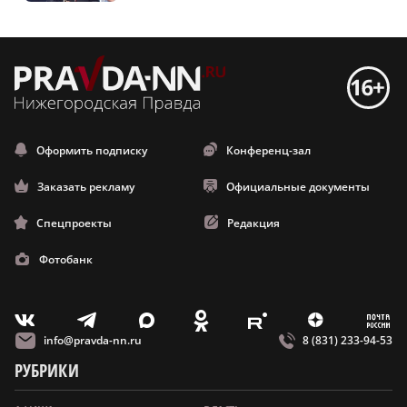
Оформить подписку
Конференц-зал
Заказать рекламу
Официальные документы
Спецпроекты
Редакция
Фотобанк
m
T
O
Z
X
E
V
info@pravda-nn.ru
8 (831) 233-94-53
РУБРИКИ