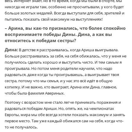
весь интернет знает, но в то время, когда мы были в спорте, мы
никогда не играли там, особенно не просчитывали, у кого будет
больше золотых медалей. Всегда выступали для себя, зрителей и
пытались показать свой максимум на выступлениях!
– Арина, вы как-то признались, что более спокойно
воспринимаете победы Дины. Дина, а как вы
относитесь к победам сестры?
Дина:
В детстве я расстраивалась, когда Ариша выигрывала.
Больше расстраивалась за себя, на себя обижалась, что у меня не
получилось сделать хорошо и выступить чисто. И тем самым я
проигрывала. Но потом меня родители научили, что надо
радоваться, даже когда ты проигрываешь, а выигрывает твоя
сестра, потому что мы семья, и у нас это всё идёт в общую
копилку. И не важно, кто выиграет, Арина или Дина, главное,
чтобы была фамилия Авериных.
Поэтому с возрастом мне стало легче принимать поражения и
радоваться победам Ариши. Но, опять же, на чемпионатах
Европы, мира мы обе всегда хотели показать максимум и занять
первое место. Там уже каждый обижался сам на себя, когда что-
то не получалось.