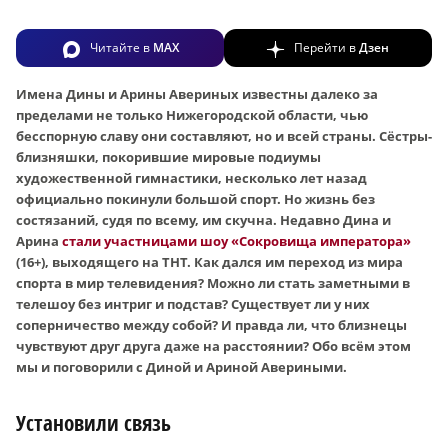
Читайте в
MAX
Перейти в
Дзен
Имена Дины и Арины Авериных известны далеко за
пределами не только Нижегородской области, чью
бесспорную славу они составляют, но и всей страны. Сёстры-
близняшки, покорившие мировые подиумы
художественной гимнастики, несколько лет назад
официально покинули большой спорт. Но жизнь без
состязаний, судя по всему, им скучна. Недавно Дина и
Арина
стали участницами шоу «Сокровища императора»
(16+), выходящего на ТНТ. Как дался им переход из мира
спорта в мир телевидения? Можно ли стать заметными в
телешоу без интриг и подстав? Существует ли у них
соперничество между собой? И правда ли, что близнецы
чувствуют друг друга даже на расстоянии? Обо всём этом
мы и поговорили с Диной и Ариной Авериными.
Установили связь