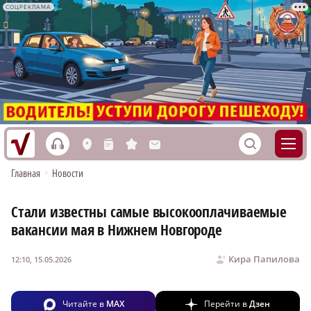
СОЦРЕКЛАМА
h
S
L
n
s
M
Главная
•
Новости
Стали известны самые высокооплачиваемые
вакансии мая в Нижнем Новгороде
Кира Папилова
12:10, 15.05.2026
Читайте в
MAX
Перейти в
Дзен