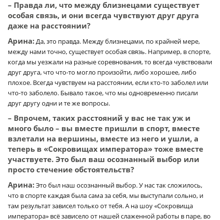
– Правда ли, что между близнецами существует
особая связь, и они всегда чувствуют друг друга
даже на расстоянии?
Арина:
Да, это правда. Между близнецами, по крайней мере,
между нами точно, существует особая связь. Например, в спорте,
когда мы уезжали на разные соревнования, то всегда чувствовали
друг друга, что что-то могло произойти, либо хорошее, либо
плохое. Всегда чувствуем на расстоянии, если кто-то заболел или
что-то заболело. Бывало такое, что мы одновременно писали
друг другу одни и те же вопросы.
– Впрочем, таких расстояний у вас не так уж и
много было – вы вместе пришли в спорт, вместе
взлетали на вершины, вместе из него и ушли, а
теперь в «Сокровищах императора» тоже вместе
участвуете. Это был ваш осознанный выбор или
просто стечение обстоятельств?
Арина:
Это был наш осознанный выбор. У нас так сложилось,
что в спорте каждая была сама за себя, мы выступали сольно, и
там результат зависел только от тебя. А на шоу «Сокровища
императора» всё зависело от нашей слаженной работы в паре, во