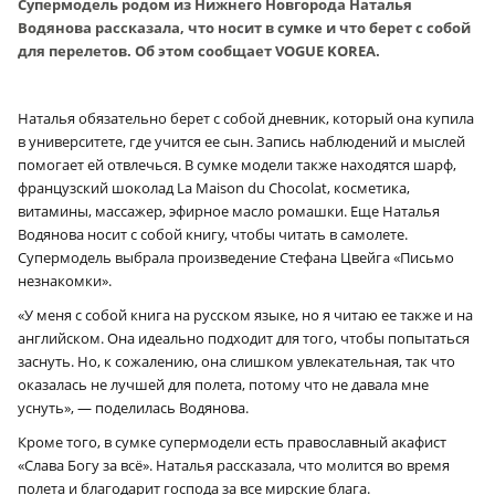
Супермодель родом из Нижнего Новгорода Наталья
Водянова рассказала, что носит в сумке и что берет с собой
для перелетов. Об этом сообщает VOGUE KOREA.
Наталья обязательно берет с собой дневник, который она купила
в университете, где учится ее сын. Запись наблюдений и мыслей
помогает ей отвлечься. В сумке модели также находятся шарф,
французский шоколад La Maison du Chocolat, косметика,
витамины, массажер, эфирное масло ромашки. Еще Наталья
Водянова носит с собой книгу, чтобы читать в самолете.
Супермодель выбрала произведение Стефана Цвейга «Письмо
незнакомки».
«У меня с собой книга на русском языке, но я читаю ее также и на
английском. Она идеально подходит для того, чтобы попытаться
заснуть. Но, к сожалению, она слишком увлекательная, так что
оказалась не лучшей для полета, потому что не давала мне
уснуть», — поделилась Водянова.
Кроме того, в сумке супермодели есть православный акафист
«Слава Богу за всё». Наталья рассказала, что молится во время
полета и благодарит господа за все мирские блага.