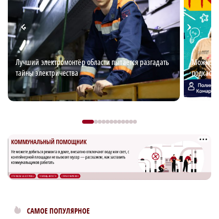
Лучший электромонтёр области пытается разгадать
Можно ли
тайны электричества
подкаст 
САМОЕ ПОПУЛЯРНОЕ