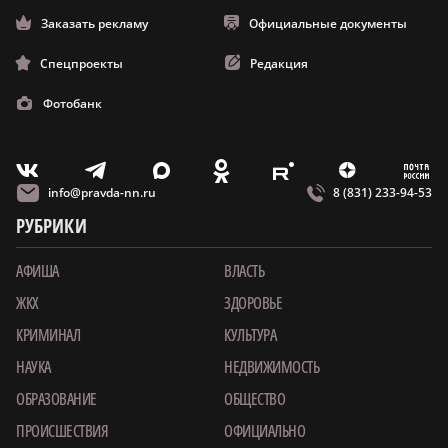
Заказать рекламу
Официальные документы
Спецпроекты
Редакция
Фотобанк
m
T
O
Z
X
E
V
info@pravda-nn.ru
8 (831) 233-94-53
РУБРИКИ
АФИША
ВЛАСТЬ
ЖКХ
ЗДОРОВЬЕ
КРИМИНАЛ
КУЛЬТУРА
НАУКА
НЕДВИЖИМОСТЬ
ОБРАЗОВАНИЕ
ОБЩЕСТВО
ПРОИСШЕСТВИЯ
ОФИЦИАЛЬНО