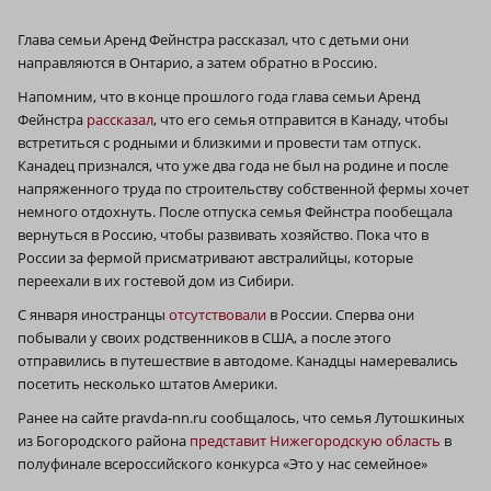
Глава семьи Аренд Фейнстра рассказал, что с детьми они
направляются в Онтарио, а затем обратно в Россию.
Напомним, что в конце прошлого года глава семьи Аренд
Фейнстра
рассказал
, что его семья отправится в Канаду, чтобы
встретиться с родными и близкими и провести там отпуск.
Канадец признался, что уже два года не был на родине и после
напряженного труда по строительству собственной фермы хочет
немного отдохнуть. После отпуска семья Фейнстра пообещала
вернуться в Россию, чтобы развивать хозяйство. Пока что в
России за фермой присматривают австралийцы, которые
переехали в их гостевой дом из Сибири.
С января иностранцы
отсутствовали
в России. Сперва они
побывали у своих родственников в США, а после этого
отправились в путешествие в автодоме. Канадцы намеревались
посетить несколько штатов Америки.
Ранее на сайте pravda-nn.ru сообщалось, что семья Лутошкиных
из Богородского района
представит Нижегородскую область
в
полуфинале всероссийского конкурса «Это у нас семейное»