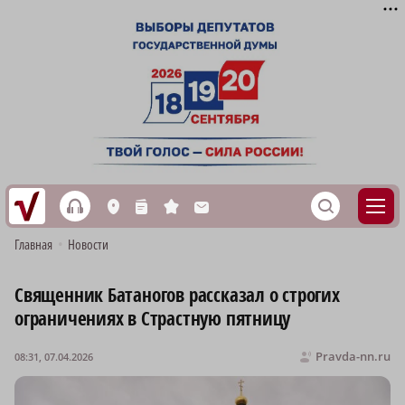
h
S
L
n
s
M
Главная
•
Новости
Священник Батаногов рассказал о строгих
ограничениях в Страстную пятницу
Pravda-nn.ru
08:31, 07.04.2026