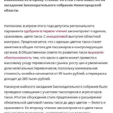
заседании Законодательного собрания Нижегородской
области.
Напомним, в апреле этого года депутаты регионального
парламента
одобрили в первом чтении
законопроект о едином,
оранжевом, цвете такси. С
инициативой
выступил областной
минтранс. Предполагается, что с единым цветом такси станет
заметнее в общем потоке для пассажиров и контролирующих
органов. В Общественном совете по развитию такси
выразили
обеспокоенность
тем, что закон о цвете может привести к
массовому уходу перевозчиков с рынка, росту цен и увеличению
доли нелегальных перевозчиков, поскольку минимальная
стоимость оклейки начинается от 95 тысяч рублей, а перекраска
доходит до 285 тысяч рублей.
Накануне майского заседания Законодательного собрания было
проведено совещание с участием таксопарков и агрегаторов
такси. Итогом обсуждения стало предложение о расширении
обязательной цветовой гаммы такси до двух цветов — белого и
оранжевого. Ко второму чтению законопроекта о цвете такси
планируется подготовить соответствующие поправки.