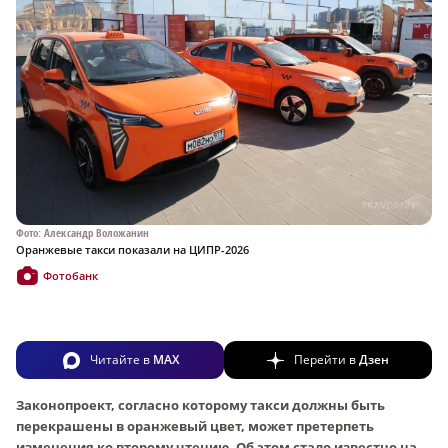
Фото: Александр Воложанин
Оранжевые такси показали на ЦИПР-2026
Фотобанк
Читайте в
MAX
Перейти в
Дзен
Законопроект, согласно которому такси должны быть
перекрашены в оранжевый цвет, может претерпеть
изменения ко второму чтению. Об этом стало известно на