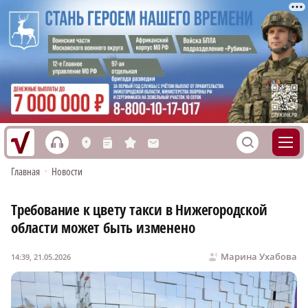
h
S
L
n
s
M
Главная
•
Новости
Требование к цвету такси в Нижегородской
области может быть изменено
Марина Ухабова
14:39, 21.05.2026