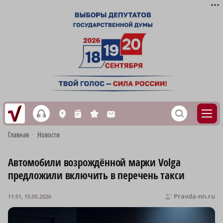
h
S
L
n
s
M
Главная
•
Новости
Автомобили возрождённой марки Volga
предложили включить в перечень такси
Pravda-nn.ru
11:51, 15.05.2026