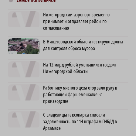
САМОЕ ПОПУЛЯРНОЕ
Нижегородский аэропорт временно
принимает и отправляет рейсы по
согласованию
В Нижегородской области тестируют дроны
для контроля сброса мусора
На 12 млрд рублей уменьшился госдолг
Нижегородской области
Работнику мясного цеха оторвало руку в
работающей фаршемешалке на
производстве
С владелицы таксопарка списали
задолженность по 114 штрафам ГИБДД в
Арзамасе