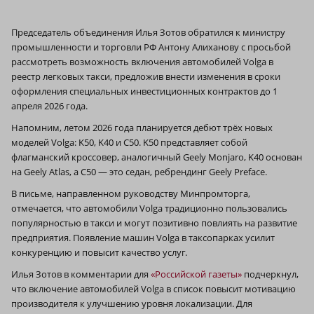
Председатель объединения Илья Зотов обратился к министру
промышленности и торговли РФ Антону Алиханову с просьбой
рассмотреть возможность включения автомобилей Volga в
реестр легковых такси, предложив внести изменения в сроки
оформления специальных инвестиционных контрактов до 1
апреля 2026 года.
Напомним, летом 2026 года планируется дебют трёх новых
моделей Volga: K50, K40 и C50. K50 представляет собой
флагманский кроссовер, аналогичный Geely Monjaro, K40 основан
на Geely Atlas, а C50 — это седан, ребрендинг Geely Preface.
В письме, направленном руководству Минпромторга,
отмечается, что автомобили Volga традиционно пользовались
популярностью в такси и могут позитивно повлиять на развитие
предприятия. Появление машин Volga в таксопарках усилит
конкуренцию и повысит качество услуг.
Илья Зотов в комментарии для
«Российской газеты»
подчеркнул,
что включение автомобилей Volga в список повысит мотивацию
производителя к улучшению уровня локализации. Для