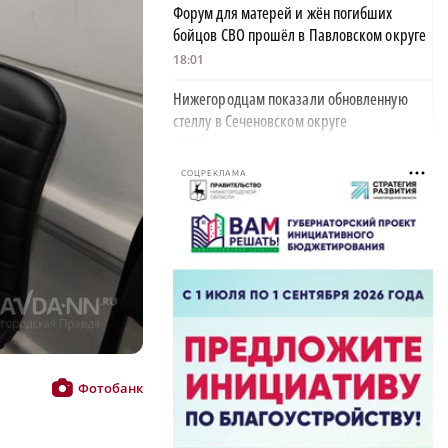
Форум для матерей и жён погибших
бойцов СВО прошёл в Павловском округе
18:01
Нижегородцам показали обновленную
стеллу в Сеченовском округе
17:43
СОЦРЕКЛАМА
Исправительные работы получил
нижегородец с долгом по алиментам 700
тысяч рублей
17:37
Обращения пострадавших продавцов WB
рассмотрят на заседании оперштаба в
августе
17:21
Фотобанк
Нижегородская область вошла в число
лидеров научно-популярного туризма
17:10