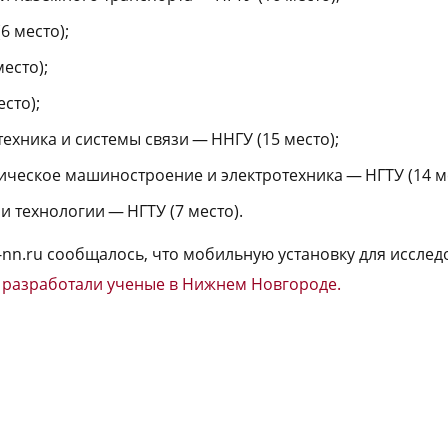
 место);
есто);
сто);
ехника и системы связи — ННГУ (15 место);
тическое машиностроение и электротехника — НГТУ (14 ме
и технологии — НГТУ (7 место).
a-nn.ru сообщалось, что мобильную установку для иссле
е
разработали ученые в Нижнем Новгороде.