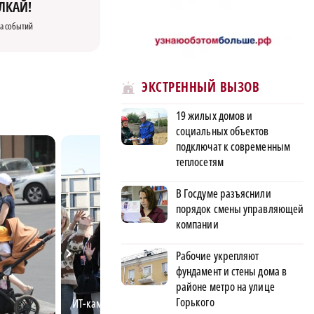
ЛКАЙ!
а событий
ЭКСТРЕННЫЙ ВЫЗОВ
19 жилых домов и
социальных объектов
подключат к современным
теплосетям
В Госдуме разъяснили
порядок смены управляющей
компании
Рабочие укрепляют
фундамент и стены дома в
районе метро на улице
Горького
ИТ-кампус «Неймарк»: новая
Нижегородец ра