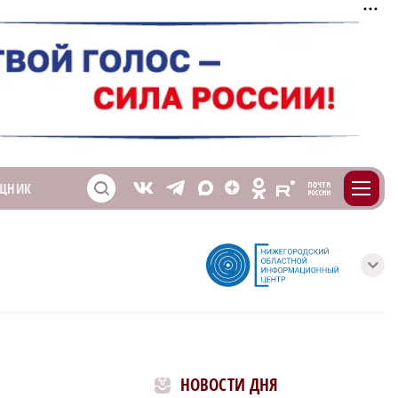
m
T
O
ЩНИК
Z
X
E
S
V
с
НОВОСТИ ДНЯ