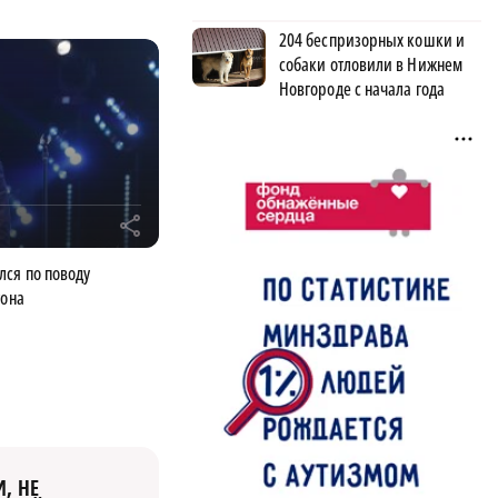
204 беспризорных кошки и
собаки отловили в Нижнем
Новгороде с начала года
r
лся по поводу
гона
, НЕ