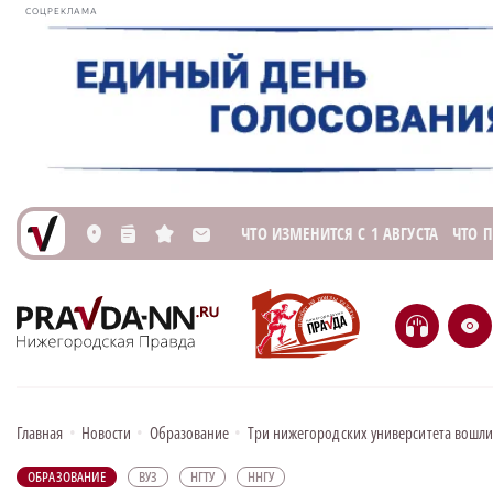
СОЦРЕКЛАМА
ЧТО ИЗМЕНИТСЯ С 1 АВГУСТА
ЧТО 
L
n
s
M
H
e
Главная
•
Новости
•
Образование
•
Три нижегородских университета вошли
ОБРАЗОВАНИЕ
ВУЗ
НГТУ
ННГУ