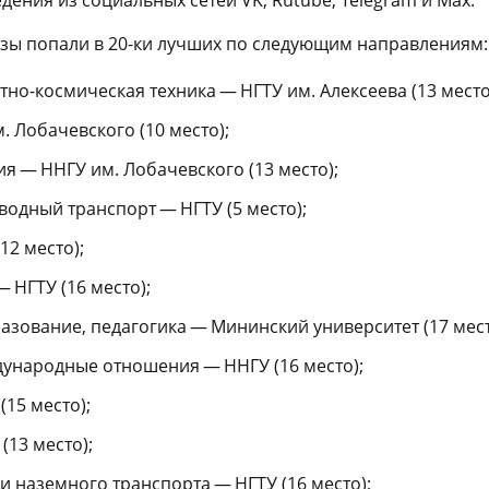
узы попали в 20-ки лучших по следующим направлениям:
но-космическая техника — НГТУ им. Алексеева (13 место
 Лобачевского (10 место);
я — ННГУ им. Лобачевского (13 место);
водный транспорт — НГТУ (5 место);
2 место);
 НГТУ (16 место);
азование, педагогика — Мининский университет (17 мест
ународные отношения — ННГУ (16 место);
15 место);
(13 место);
и наземного транспорта — НГТУ (16 место);