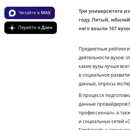
Три университета и
Читайте в
MAX
году. Пятый, юбилей
Перейти в
Дзен
него вошли 167 вузо
Предметные рейтинги
деятельности вузов: 
какие вузы лучше всег
в социальное развити
данные, опросы экспе
В процессе подготовк
данные провайдеров б
профессионал», а так
и социальных сетей «
Similarweb, а также с