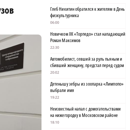
узов
Глеб Никитин обратился к жителям в День
физкультурника
06:00
Новичком ХК «Торпедо» стал нападающий
Роман Максимов
22:30
Автомобилист, севший за руль пьяным и
сбивший женщину, предстал перед судом
20:02
Детенышу зебры из зоопарка «Лимпопо»
выбрали имя
19:22
Неизвестный напал с домогательствами
на нижегородку в Московском районе
18:10