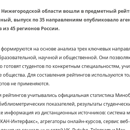
з Нижегородской области вошли в предметный рейти
ный, выпуск по 35 направлениям опубликовало аген
в из 45 регионов России.
 формируются на основе анализа трех ключевых направ
образовательной, научной и общественной. Они позволя
о готовят студентов по конкретным специальностям, учи
е общества. Для составления рейтингов используются т
ртов не применяются.
и рейтингов учитывались официальная статистика Мино
иблиометрических показателей, результаты студенческ
же информация из дистанционных источников: система
СКАН-Интерфакс», агрегаторы онлайн-курсов, сервис веб
ведения из социальных сетей VK, Rutube, Telegram и Mах.