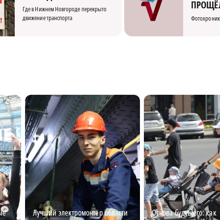
ПРОЩЁ
Где в Нижнем Новгороде перекрыто
движение транспорта
Фотохроник
ые
Лучший электромонтёр области
Основа будущего: как