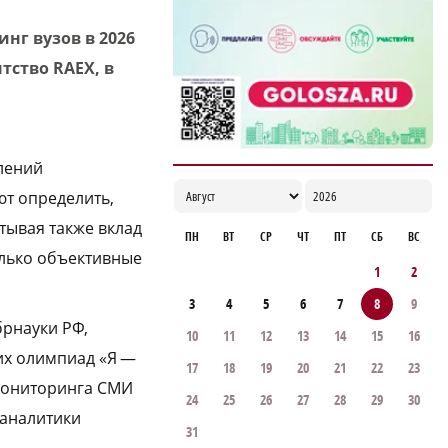
нг вузов в 2026
тство RAEX, в
лений
ют определить,
тывая также вклад
ПН
ВТ
СР
ЧТ
ПТ
СБ
ВС
олько объективные
1
2
3
4
5
6
7
8
9
брнауки РФ,
10
11
12
13
14
15
16
их олимпиад «Я —
17
18
19
20
21
22
23
 мониторинга СМИ
24
25
26
27
28
29
30
-аналитики
31