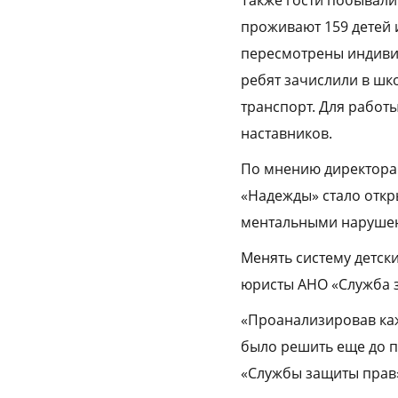
Также гости побывали
проживают 159 детей 
пересмотрены индиви
ребят зачислили в шк
транспорт. Для работ
наставников.
По мнению директора 
«Надежды» стало откр
ментальными нарушен
Менять систему детск
юристы АНО «Служба з
«Проанализировав каж
было решить еще до 
«Службы защиты прав»