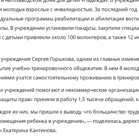
 в Автозаводском доме для детей «Надежда». В учрежден
и молодых взрослых с инвалидностью. За последний год
дуальные программы реабилитации и абилитации воспи
олы. В учреждении установили пандусы, закупили спец
ы с детьми привлекли около 100 волонтеров, а также 12 
учреждения Сергея Горшкова, одним из главных измене
ытие учебно-тренировочного общежития. В нем 8 молод
иями учатся самостоятельному проживанию в трениров
их учреждений помогают и некоммерческие организации. 
ащиты прав» приняли в работу 1,5 тысячи обращений, к
дое из них, мы пришли к выводу, что большинство тру
помещения ребенка в учреждение», — поделилась дирек
 Екатерина Кантинова.