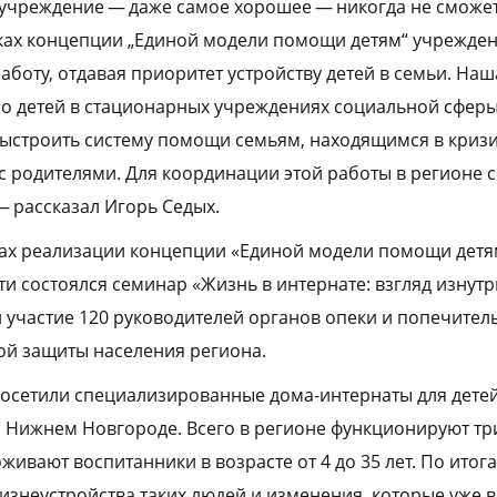
учреждение — даже самое хорошее — никогда не сможе
ках концепции „Единой модели помощи детям“ учрежде
аботу, отдавая приоритет устройству детей в семьи. На
ло детей в стационарных учреждениях социальной сферы 
 выстроить систему помощи семьям, находящимся в криз
 с родителями. Для координации этой работы в регионе 
 — рассказал Игорь Седых.
ках реализации концепции «Единой модели помощи детя
и состоялся семинар «Жизнь в интернате: взгляд изнутр
участие 120 руководителей органов опеки и попечительс
ой защиты населения региона.
осетили специализированные дома-интернаты для дете
и Нижнем Новгороде. Всего в регионе функционируют тр
живают воспитанники в возрасте от 4 до 35 лет. По ито
знеустройства таких людей и изменения, которые уже 