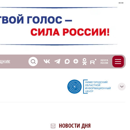
m
T
O
ЩНИК
Z
X
E
S
V
с
НОВОСТИ ДНЯ