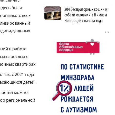
ии сейчас
 здесь были
204 беспризорных кошки и
собаки отловили в Нижнем
танников, всех
Новгороде с начала года
иализированный
индивидуальных
ний в работе
ых взрослых с
очных квартирах.
Так, с 2021 года
асающихся детей.
дностей можно
тор региональной