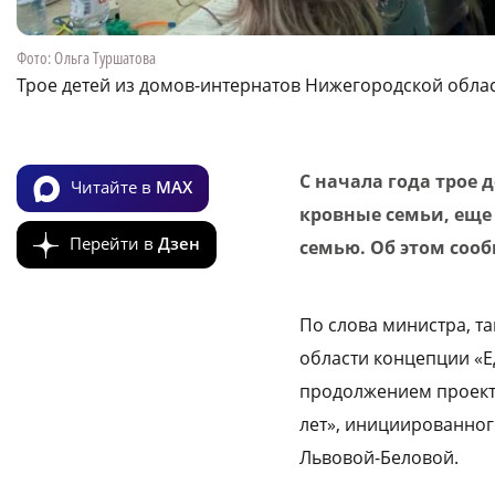
Фото: Ольга Туршатова
Трое детей из домов-интернатов Нижегородской облас
С начала года трое 
Читайте в
MAX
кровные семьи, еще
Перейти в
Дзен
семью. Об этом соо
По слова министра, т
области концепции «Е
продолжением проекта
лет», инициированно
Львовой-Беловой.