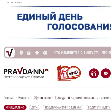
СОЦРЕКЛАМА
ЧТО ИЗМЕНИТСЯ С 1 АВГУСТА
ЧТО 
L
n
s
M
H
e
Главная
•
Новости
•
Официально
•
Трое детей из домов-интернатов региона
ОФИЦИАЛЬНО
ДЕТИ
ПОДДЕРЖКА СЕМЕЙ С ДЕТЬМИ
РОДИТЕЛИ И ДЕТИ