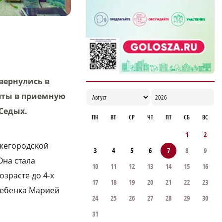
вернулись в
яты в приемную
Седых.
ПН
ВТ
СР
ЧТ
ПТ
СБ
ВС
1
2
ижегородской
3
4
5
6
7
8
9
Она стала
10
11
12
13
14
15
16
зрасте до 4‑х
17
18
19
20
21
22
23
ребенка Марией
24
25
26
27
28
29
30
31