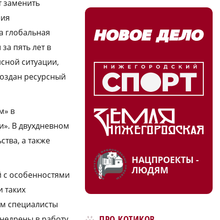
т заменить
ния
ша глобальная
за пять лет в
исной ситуации,
создан ресурсный
м» в
и». В двухдневном
тва, а также
НАЦПРОЕКТЫ -
ЛЮДЯМ
й с особенностями
и таких
гам специалисты
ПРО КОТИКОВ
внедрены в работу