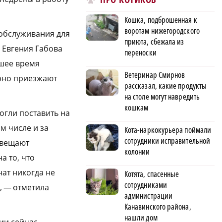
Кошка, подброшенная к
воротам нижегородского
обслуживания для
приюта, сбежала из
 Евгения Габова
переноски
дшее время
Ветеринар Смирнов
ярно приезжают
рассказал, какие продукты
на столе могут навредить
кошкам
огли поставить на
м числе и за
Кота-наркокурьера поймали
сотрудники исправительной
навещают
колонии
а то, что
нат никогда не
Котята, спасенные
сотрудниками
, — отметила
администрации
Канавинского района,
нашли дом