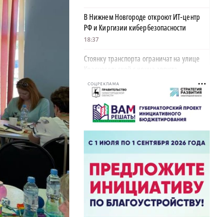
В Нижнем Новгороде откроют ИТ-центр
РФ и Киргизии кибербезопасности
18:37
Стоянку транспорта ограничат на улице
Красносельской с конца августа
18:37
СОЦРЕКЛАМА
Волонтеры обнаружили заброшенный
дом, в котором живет около 20 собак и
щенков
18:02
В Нижегородской области наградили
более 40 организаций к Дню строителя
17:57
Садыр Жапаров и Глеб Никитин провели
рабочую встречу в Киргизии
17:38