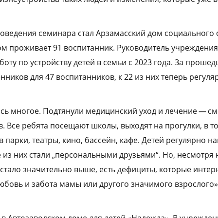
оведения семинара стал Арзамасский дом социального 
ром проживает 91 воспитанник. Руководитель учреждения
оту по устройству детей в семьи с 2023 года. За проше
нников для 47 воспитанников, к 22 из них теперь регул
ось многое. Подтянули медицинский уход и лечение — см
. Все ребята посещают школы, выходят на прогулки, в то
 парки, театры, кино, бассейн, кафе. Детей регулярно 
из них стали „персональными друзьями“. Но, несмотря н
 стало значительно выше, есть дефициты, которые интер
любовь и забота мамы или другого значимого взрослого»