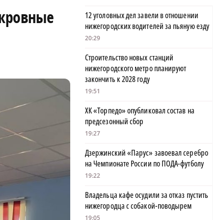
 кровные
12 уголовных дел завели в отношении
нижегородских водителей за пьяную езду
20:29
Строительство новых станций
нижегородского метро планируют
закончить к 2028 году
19:51
ХК «Торпедо» опубликовал состав на
предсезонный сбор
19:27
Дзержинский «Парус» завоевал серебро
на Чемпионате России по ПОДА-футболу
19:22
Владельца кафе осудили за отказ пустить
нижегородца с собакой-поводырем
19:05