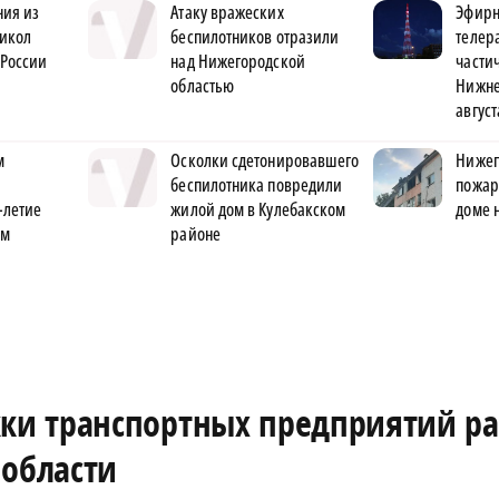
ния из
Атаку вражеских
Эфирн
Никол
беспилотников отразили
телер
 России
над Нижегородской
части
областью
Нижне
август
м
Осколки сдетонировавшего
Нижег
беспилотника повредили
пожар
-летие
жилой дом в Кулебакском
доме 
им
районе
ки транспортных предприятий р
 области