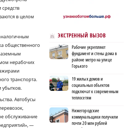
 средств
ваются в целом
ЭКСТРЕННЫЙ ВЫЗОВ
 аналогичным
ка общественного
Рабочие укрепляют
фундамент и стены дома в
 Наземным
районе метро на улице
имом нерабочих
Горького
сажирами
19 жилых домов и
ого транспорта.
социальных объектов
 убытков.
подключат к современным
теплосетям
ьства. Автобусы
перевозок,
Нижегородские
ое обслуживание
коммунальщики получили
почти 20 млн рублей
редприятий», —