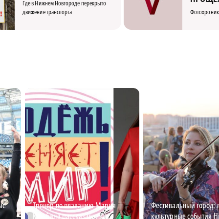
Где в Нижнем Новгороде перекрыто
движение транспорта
Фотохроник
ые
Тренер по плаванию Мария
Фестивальный город: 
Кулябина рассказала, как
культурные события Н