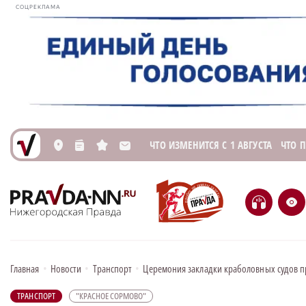
СОЦРЕКЛАМА
ЧТО ИЗМЕНИТСЯ С 1 АВГУСТА
ЧТО 
L
n
s
M
H
e
Главная
•
Новости
•
Транспорт
•
Церемония закладки краболовных судов п
ТРАНСПОРТ
"КРАСНОЕ СОРМОВО"