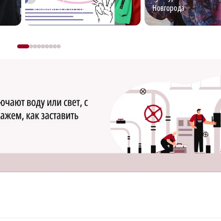
избавиться от страха воды
Новгорода