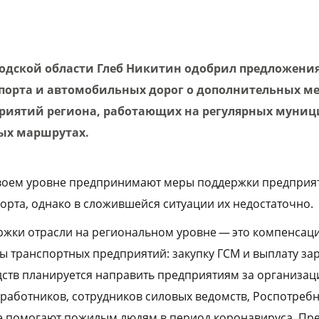
одской области Глеб Никитин одобрил предложени
порта и автомобильных дорог о дополнительных м
риятий региона, работающих на регулярных муни
ых маршрутах.
воем уровне предпринимают меры поддержки предприя
орта, однако в сложившейся ситуации их недостаточно.
жки отрасли на региональном уровне — это компенсаци
ы транспортных предприятий: закупку ГСМ и выплату за
едств планируется направить предприятиям за организа
работников, сотрудников силовых ведомств, Роспотреб
ые помогают пожилым людям в период коронавируса. Пр