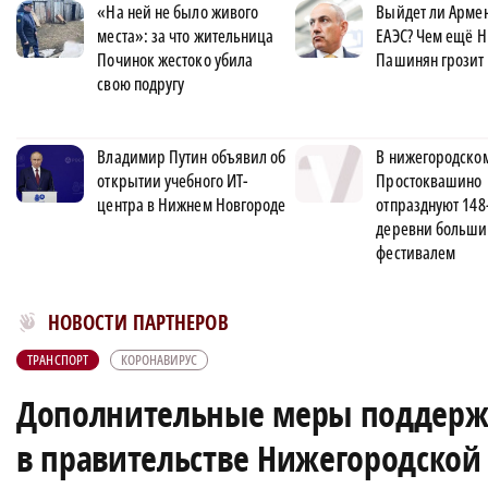
«На ней не было живого
Выйдет ли Арме
места»: за что жительница
ЕАЭС? Чем ещё 
Починок жестоко убила
Пашинян грозит
свою подругу
Владимир Путин объявил об
В нижегородско
открытии учебного ИТ-
Простоквашино
центра в Нижнем Новгороде
отпразднуют 148
деревни больш
фестивалем
Новости МирТесен
НОВОСТИ ПАРТНЕРОВ
ТРАНСПОРТ
КОРОНАВИРУС
Дополнительные меры поддерж
в правительстве Нижегородской