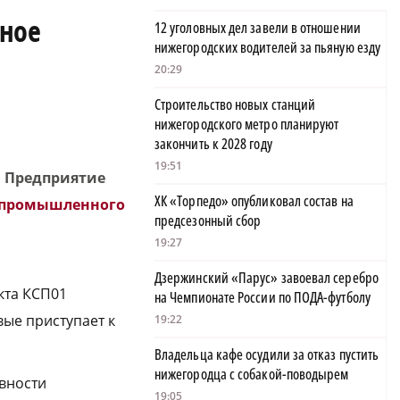
сное
12 уголовных дел завели в отношении
нижегородских водителей за пьяную езду
20:29
Строительство новых станций
нижегородского метро планируют
закончить к 2028 году
19:51
. Предприятие
ХК «Торпедо» опубликовал состав на
бопромышленного
предсезонный сбор
19:27
Дзержинский «Парус» завоевал серебро
кта КСП01
на Чемпионате России по ПОДА-футболу
вые приступает к
19:22
Владельца кафе осудили за отказ пустить
нижегородца с собакой-поводырем
вности
19:05