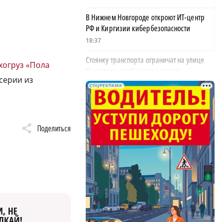
В Нижнем Новгороде откроют ИТ-центр
РФ и Киргизии кибербезопасности
18:37
Стоянку транспорта ограничат на улице
ухогруз «Пола
Красносельской с конца августа
 серии из
18:37
СОЦРЕКЛАМА
Волонтеры обнаружили заброшенный
дом, в котором живет около 20 собак и
щенков
Поделиться
×
18:02
В Нижегородской области наградили
более 40 организаций к Дню строителя
17:57
Садыр Жапаров и Глеб Никитин провели
рабочую встречу в Киргизии
, НЕ
ЛКАЙ!
17:38