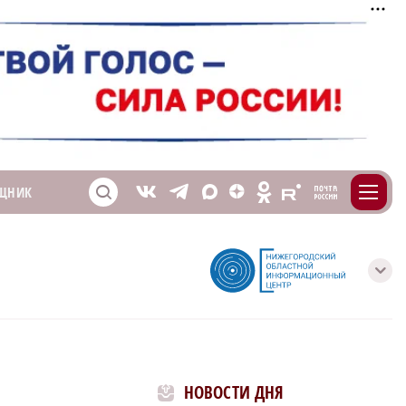
m
T
O
ЩНИК
Z
X
E
S
V
с
НОВОСТИ ДНЯ