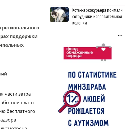
Кота-наркокурьера поймали
сотрудники исправительной
колонии
я регионального
ерах поддержки
ципальных
тий
я части затрат
работной платы.
цию бесплатного
надзора
едусмотрена