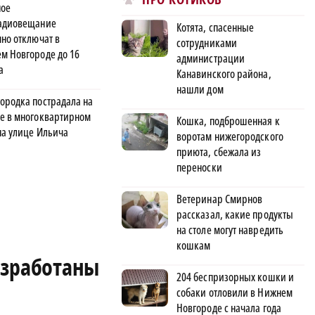
ое
адиовещание
Котята, спасенные
чно отключат в
сотрудниками
м Новгороде до 16
администрации
а
Канавинского района,
нашли дом
ородка пострадала на
е в многоквартирном
Кошка, подброшенная к
на улице Ильича
воротам нижегородского
приюта, сбежала из
переноски
Ветеринар Смирнов
рассказал, какие продукты
на столе могут навредить
кошкам
азработаны
204 беспризорных кошки и
собаки отловили в Нижнем
Новгороде с начала года