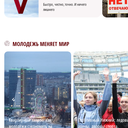
Быстро, честно, точно. И ничего
лишнего
МОЛОДЕЖЬ МЕНЯЕТ МИР
Квартирный запрос: как
Спортивный Нижний: ледов
молодёжи сэкономить на
арены, дворцы спорта,