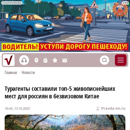
СОЦРЕКЛАМА
h
S
L
n
s
M
Главная
•
Новости
Турагенты составили топ‑5 живописнейших
мест для россиян в безвизовом Китае
Pravda-nn.ru
10:43, 13.10.2025