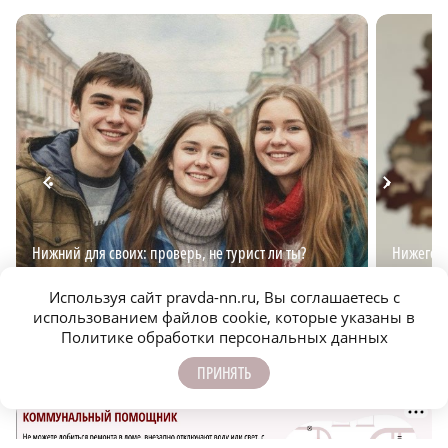
Нижний для своих: проверь, не турист ли ты?
Нижегор
Используя сайт pravda-nn.ru, Вы соглашаетесь с
использованием файлов cookie, которые указаны в
Политике обработки персональных данных
ПРИНЯТЬ