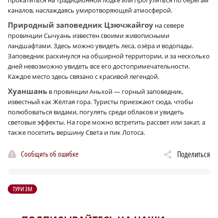
прокатиться на традиционной лодке или прогуляться по берегам
каналов, наслаждаясь умиротворяющей атмосферой.
Природный заповедник Цзючжайгоу
на севере
провинции Сычуань известен своими живописными
ландшафтами. Здесь можно увидеть леса, озёра и водопады.
Заповедник раскинулся на обширной территории, и за несколько
дней невозможно увидеть все его достопримечательности.
Каждое место здесь связано с красивой легендой.
Хуаншань
в провинции Аньхой — горный заповедник,
известный как Жёлтая гора. Туристы приезжают сюда, чтобы
полюбоваться видами, погулять среди облаков и увидеть
световые эффекты. На горе можно встретить рассвет или закат, а
также посетить вершину Света и пик Лотоса.
Сообщить об ошибке
Поделиться
ТУРИЗМ