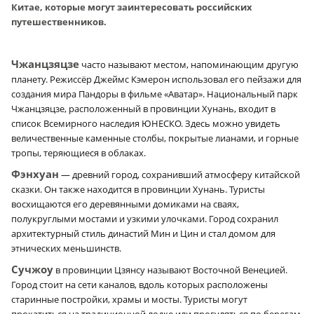
Китае, которые могут заинтересовать российских
путешественников.
Чжанцзяцзе
часто называют местом, напоминающим другую
планету. Режиссёр Джеймс Кэмерон использовал его пейзажи для
создания мира Пандоры в фильме «Аватар». Национальный парк
Чжанцзяцзе, расположенный в провинции Хунань, входит в
список Всемирного наследия ЮНЕСКО. Здесь можно увидеть
величественные каменные столбы, покрытые лианами, и горные
тропы, теряющиеся в облаках.
Фэнхуан
— древний город, сохранивший атмосферу китайской
сказки. Он также находится в провинции Хунань. Туристы
восхищаются его деревянными домиками на сваях,
полукруглыми мостами и узкими улочками. Город сохранил
архитектурный стиль династий Мин и Цин и стал домом для
этнических меньшинств.
Сучжоу
в провинции Цзянсу называют Восточной Венецией.
Город стоит на сети каналов, вдоль которых расположены
старинные постройки, храмы и мосты. Туристы могут