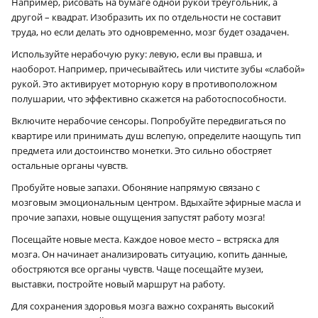
Например, рисовать на бумаге одной рукой треугольник, а
другой – квадрат. Изобразить их по отдельности не составит
труда, но если делать это одновременно, мозг будет озадачен.
Используйте нерабочую руку: левую, если вы правша, и
наоборот. Например, причесывайтесь или чистите зубы «слабой»
рукой. Это активирует моторную кору в противоположном
полушарии, что эффективно скажется на работоспособности.
Включите нерабочие сенсоры. Попробуйте передвигаться по
квартире или принимать душ вслепую, определите наощупь тип
предмета или достоинство монетки. Это сильно обостряет
остальные органы чувств.
Пробуйте новые запахи. Обоняние напрямую связано с
мозговым эмоциональным центром. Вдыхайте эфирные масла и
прочие запахи, новые ощущения запустят работу мозга!
Посещайте новые места. Каждое новое место – встряска для
мозга. Он начинает анализировать ситуацию, копить данные,
обостряются все органы чувств. Чаще посещайте музеи,
выставки, постройте новый маршрут на работу.
Для сохранения здоровья мозга важно сохранять высокий