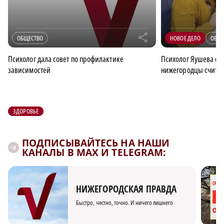
r
ОБЩЕСТВО
НОВОЕ ДЕЛО
ОБЩЕ
Психолог дала совет по профилактике
Психолог Яушева об
зависимостей
нижегородцы считаю
ЗДОРОВЬЕ
ПОДПИСЫВАЙТЕСЬ НА НАШИ
КАНАЛЫ В MAX И TELEGRAM:
НИЖЕГОРОДСКАЯ ПРАВДА
Быстро, честно, точно. И ничего лишнего