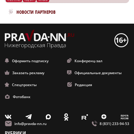
Новости МирТесен
НОВОСТИ ПАРТНЕРОВ
Оформить подписку
Конференц-зал
Заказать рекламу
Официальные документы
Спецпроекты
Редакция
Фотобанк
m
T
O
Z
X
E
V
info@pravda-nn.ru
8 (831) 233-94-53
РУБРИКИ