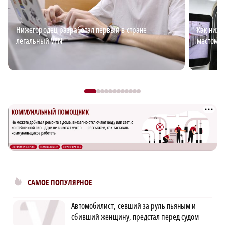
Нижегородец разработал первый в стране
Как ниже
легальный VPN
местом д
САМОЕ ПОПУЛЯРНОЕ
Автомобилист, севший за руль пьяным и
сбивший женщину, предстал перед судом