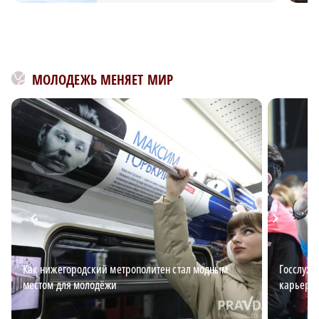
МОЛОДЕЖЬ МЕНЯЕТ МИР
Как нижегородский метрополитен стал модным
Госслужб
местом для молодёжи
карьерн