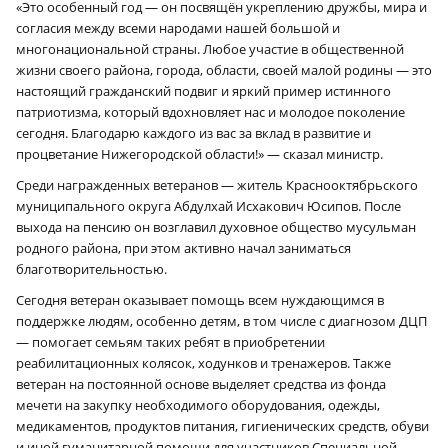
«Это особенный год — он посвящён укреплению дружбы, мира и
согласия между всеми народами нашей большой и
многонациональной страны. Любое участие в общественной
жизни своего района, города, области, своей малой родины — это
настоящий гражданский подвиг и яркий пример истинного
патриотизма, который вдохновляет нас и молодое поколение
сегодня. Благодарю каждого из вас за вклад в развитие и
процветание Нижегородской области!» — сказал министр.
Среди награжденных ветеранов — житель Краснооктябрьского
муниципального округа Абдулхай Исхакович Юсипов. После
выхода на пенсию он возглавил духовное общество мусульман
родного района, при этом активно начал заниматься
благотворительностью.
Сегодня ветеран оказывает помощь всем нуждающимся в
поддержке людям, особенно детям, в том числе с диагнозом ДЦП
— помогает семьям таких ребят в приобретении
реабилитационных колясок, ходунков и тренажеров. Также
ветеран на постоянной основе выделяет средства из фонда
мечети на закупку необходимого оборудования, одежды,
медикаментов, продуктов питания, гигиенических средств, обуви
и иной гуманитарной помощи для участников Специальной