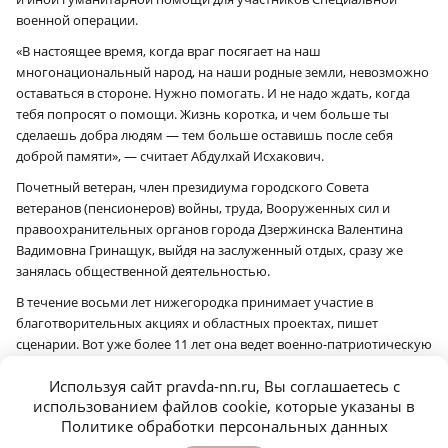
военной операции.
«В настоящее время, когда враг посягает на наш
многонациональный народ, на наши родные земли, невозможно
оставаться в стороне. Нужно помогать. И не надо ждать, когда
тебя попросят о помощи. Жизнь коротка, и чем больше ты
сделаешь добра людям — тем больше оставишь после себя
доброй памяти», — считает Абдулхай Исхакович.
Почетный ветеран, член президиума городского Совета
ветеранов (пенсионеров) войны, труда, Вооруженных сил и
правоохранительных органов города Дзержинска Валентина
Вадимовна Гринащук, выйдя на заслуженный отдых, сразу же
занялась общественной деятельностью.
В течение восьми лет нижегородка принимает участие в
благотворительных акциях и областных проектах, пишет
сценарии. Вот уже более 11 лет она ведет военно-патриотическую
работу с молодежью. Сегодня Валентина Вадимовна также
Используя сайт pravda-nn.ru, Вы соглашаетесь с
является фотокорреспондентом в своей ветеранской
использованием файлов cookie, которые указаны в
организации.
Политике обработки персональных данных
«Секрет моего долголетия — в активной жизненной позиции. Без