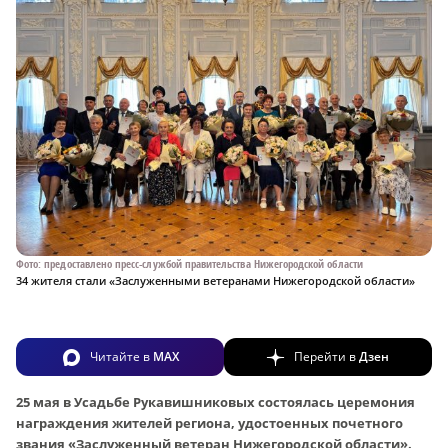
Фото: предоставлено пресс-службой правительства Нижегородской области
34 жителя стали «Заслуженными ветеранами Нижегородской области»
Читайте в
MAX
Перейти в
Дзен
25 мая в Усадьбе Рукавишниковых состоялась церемония
награждения жителей региона, удостоенных почетного
звания «Заслуженный ветеран Нижегородской области».