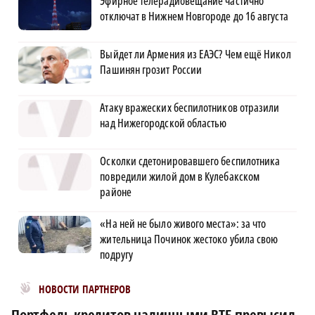
Эфирное телерадиовещание частично
отключат в Нижнем Новгороде до 16 августа
Выйдет ли Армения из ЕАЭС? Чем ещё Никол
Пашинян грозит России
Атаку вражеских беспилотников отразили
над Нижегородской областью
Осколки сдетонировавшего беспилотника
повредили жилой дом в Кулебакском
районе
«На ней не было живого места»: за что
жительница Починок жестоко убила свою
подругу
Новости МирТесен
НОВОСТИ ПАРТНЕРОВ