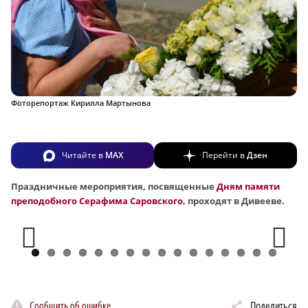
Фоторепортаж Кирилла Мартынова
Читайте в
MAX
Перейти в
Дзен
Праздничные мероприятия, посвященные
Дням памяти
преподобного Серафима Саровского
, проходят в Дивееве.
Previous
Next
Сообщить об ошибке
Поделиться