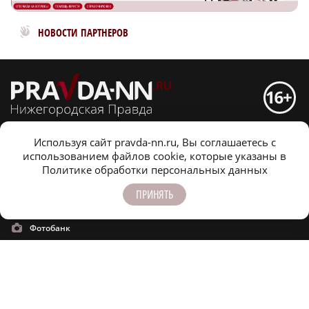
Новости МирТесен
НОВОСТИ ПАРТНЕРОВ
Используя сайт pravda-nn.ru, Вы соглашаетесь с
Оформить подписку
Конференц-зал
использованием файлов cookie, которые указаны в
Политике обработки персональных данных
Заказать рекламу
Официальные документы
ПРИНЯТЬ
Спецпроекты
Редакция
Фотобанк
m
T
O
Z
X
E
V
info@pravda-nn.ru
8 (831) 233-94-53