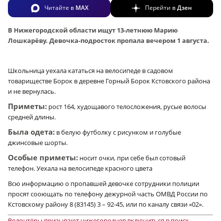
Читайте в
MAX
Перейти в
Дзен
В Нижегородской области ищут 13-летнюю Марию
Лошкарёву. Девочка-подросток пропала вечером 1 августа.
Школьница уехала кататься на велосипеде в садовом
товариществе Борок в деревне Горный Борок Кстовского района
и не вернулась.
Приметы:
рост 164, худощавого телосложения, русые волосы
средней длины.
Была одета:
в белую футболку с рисунком и голубые
джинсовые шорты.
Особые приметы:
носит очки, при себе был сотовый
телефон. Уехала на велосипеде красного цвета
Всю информацию о пропавшей девочке сотрудники полиции
просят сооющать по телефону дежурной часть ОМВД России по
Кстовскому району 8 (83145) 3 – 92-45, или по каналу связи «02».
Волонтёры призывают нижегородцев включиться в поиск