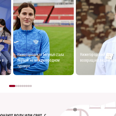
к
Нижегородская бегунья стала
Нижегородский врач
» в
первой на международном
возвращает людям зр
турнире