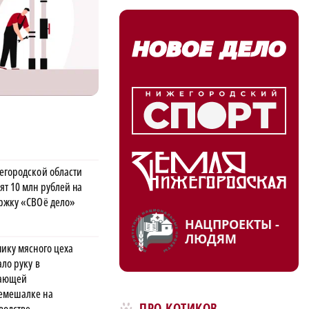
егородской области
ят 10 млн рублей на
ржку «СВОё дело»
НАЦПРОЕКТЫ -
ЛЮДЯМ
нику мясного цеха
ло руку в
тающей
мешалке на
ПРО КОТИКОВ