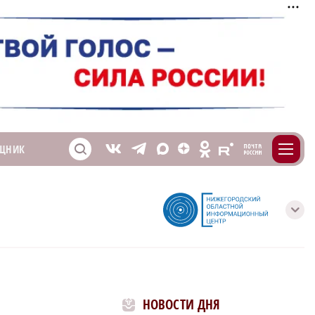
m
T
O
ЩНИК
Z
X
E
S
V
с
НОВОСТИ ДНЯ