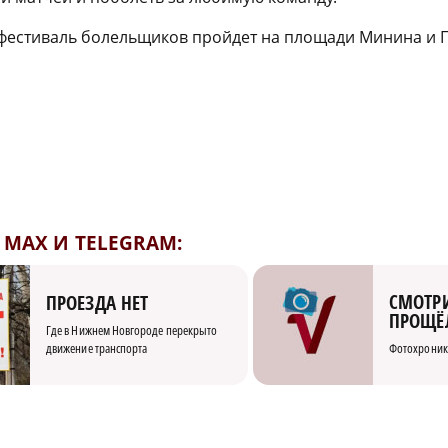
фестиваль болельщиков пройдет на площади Минина и П
MAX И TELEGRAM:
СМОТРИ
ПРОЕЗДА НЕТ
ПРОЩЁ
Где в Нижнем Новгороде перекрыто
движение транспорта
Фотохроник