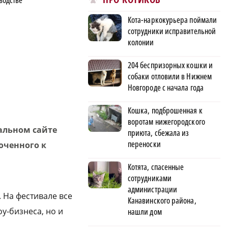
водстве
Кота-наркокурьера поймали
сотрудники исправительной
колонии
204 беспризорных кошки и
собаки отловили в Нижнем
Новгороде с начала года
Кошка, подброшенная к
воротам нижегородского
альном сайте
приюта, сбежала из
переноски
роченного к
Котята, спасенные
сотрудниками
администрации
 На фестивале все
Канавинского района,
у-бизнеса, но и
нашли дом