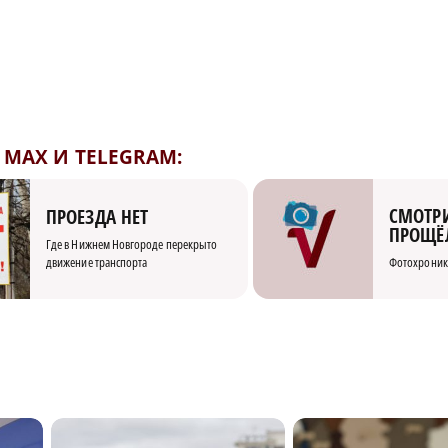
MAX И TELEGRAM:
СМОТРИ
ПРОЕЗДА НЕТ
ПРОЩЁ
Где в Нижнем Новгороде перекрыто
движение транспорта
Фотохроник