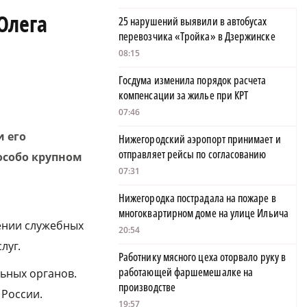
Олега
25 нарушений выявили в автобусах
перевозчика «Тройка» в Дзержинске
08:15
Госдума изменила порядок расчета
компенсации за жилье при КРТ
07:46
 его
Нижегородский аэропорт принимает и
отправляет рейсы по согласованию
особо крупном
07:31
Нижегородка пострадала на пожаре в
многоквартирном доме на улице Ильича
ении служебных
20:54
луг.
Работнику мясного цеха оторвало руку в
работающей фаршемешалке на
ьных органов.
производстве
 России.
19:57