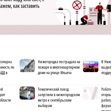
ксопарка
Нижегородка пострадала на
В Ниж
нность по
пожаре в многоквартирном
выдел
БДД в
доме на улице Ильича
подде
ей
Тематический поезд
Работ
долг
запустили в нижегородском
оторва
области
метро к сентябрьским
рабо
выборам
фарше