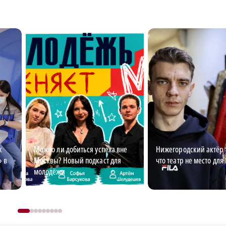
к
Можно ли добиться успеха вне
Нижегородский актёр 
» в
Москвы? Новый подкаст для
что театр не место для
молодёжи