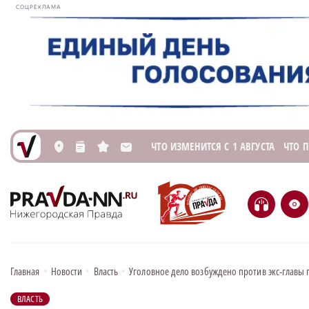
СОЦРЕКЛАМА
ЧТО ИЗМЕНИТСЯ С 1 АВГУСТА
ЧТО 
L
n
s
M
H
e
Главная
•
Новости
•
Власть
•
Уголовное дело возбуждено против экс-главы
ВЛАСТЬ