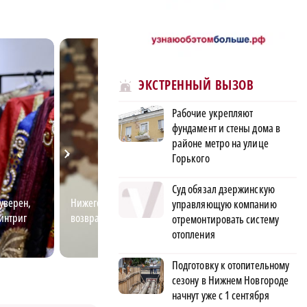
ЭКСТРЕННЫЙ ВЫЗОВ
Рабочие укрепляют
фундамент и стены дома в
районе метро на улице
Горького
Суд обязал дзержинскую
уверен,
Нижегородский врач
Лучший электро
управляющую компанию
 интриг
возвращает людям зрение
пытается разгад
отремонтировать систему
электричества
отопления
Подготовку к отопительному
сезону в Нижнем Новгороде
начнут уже с 1 сентября