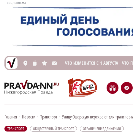
СОЦРЕКЛАМА
ЧТО ИЗМЕНИТСЯ С 1 АВГУСТА
ЧТО 
L
n
s
M
H
e
Главная
•
Новости
•
Транспорт
•
Улицу Ошарскую перекроют для транспорт
ТРАНСПОРТ
ОБЩЕСТВЕННЫЙ ТРАНСПОРТ
ОГРАНИЧЕНИЕ ДВИЖЕНИЯ