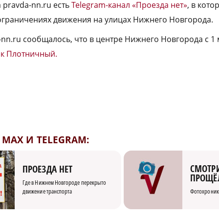
 pravda-nn.ru есть
Telegram-канал «Проезда нет»
, в кот
ограничениях движения на улицах Нижнего Новгорода.
-nn.ru сообщалось, что в центре Нижнего Новгорода с 1
ок Плотничный.
MAX И TELEGRAM:
СМОТРИ
ПРОЕЗДА НЕТ
ПРОЩЁ
Где в Нижнем Новгороде перекрыто
движение транспорта
Фотохроник