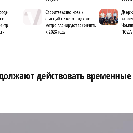
роде
Строительство новых
Дзерж
ко-
станций нижегородского
завое
центр
метро планируют закончить
Чемпи
сти
к 2028 году
ПОДА-
одолжают действовать временные