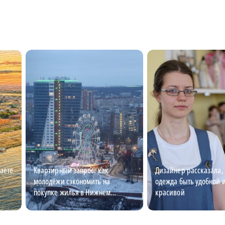
наете
Квартирный запрос: как
Дизайнер рассказала,
молодёжи сэкономить на
одежда быть удобной 
покупке жилья в Нижнем
красивой
Новгороде