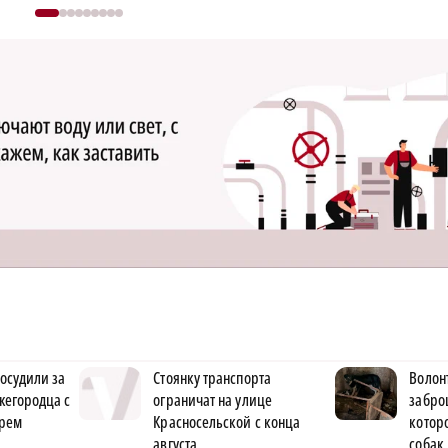
осудили за
Стоянку транспорта
Волон
ижегородца с
ограничат на улице
забро
рем
Красносельской с конца
котор
августа
собак