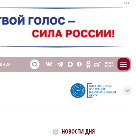
m
T
O
ЩНИК
Z
X
E
S
V
с
НОВОСТИ ДНЯ