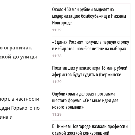
Около 450 млн рублей выделят на
модернизацию бомбоубежищ в Нижнем
Новгороде
11:39
«Единая Россия» получила первую строку
о ограничат.
в избирательном бюллетене на выборах
ьской до улицы
11:38
Похитивших у пенсионера 18 млн рублей
аферистов будут судить в Дзержинске
11:29
Опубликована деловая программа
орт, в частности
шестого форума «Сильные идеи для
нового времени»
ощади Горького по
11:29
ина и
В Нижнем Новгороде назвали профессии
с самой жесткой конкуренцией