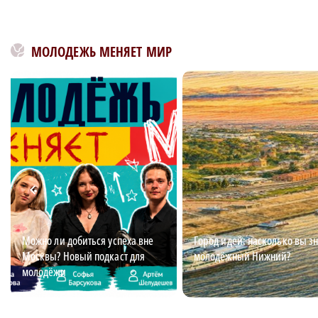
МОЛОДЕЖЬ МЕНЯЕТ МИР
Можно ли добиться успеха вне
Город идей: насколько вы з
Москвы? Новый подкаст для
молодёжный Нижний?
молодёжи