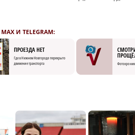
MAX И TELEGRAM:
СМОТРИ
ПРОЕЗДА НЕТ
ПРОЩЁ
Где в Нижнем Новгороде перекрыто
движение транспорта
Фотохроник