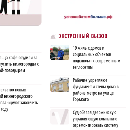
ЭКСТРЕННЫЙ ВЫЗОВ
19 жилых домов и
социальных объектов
льца кафе осудили за
подключат к современным
пустить нижегородца с
теплосетям
ой-поводырем
Рабочие укрепляют
фундамент и стены дома в
тельство новых
районе метро на улице
ий нижегородского
Горького
 планируют закончить
 году
Суд обязал дзержинскую
управляющую компанию
отремонтировать систему