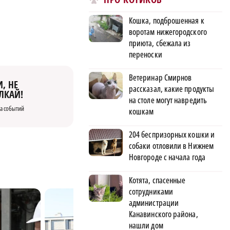
Кошка, подброшенная к
воротам нижегородского
приюта, сбежала из
переноски
Ветеринар Смирнов
, НЕ
рассказал, какие продукты
ЛКАЙ!
на столе могут навредить
а событий
кошкам
204 беспризорных кошки и
собаки отловили в Нижнем
Новгороде с начала года
Котята, спасенные
сотрудниками
администрации
Канавинского района,
нашли дом