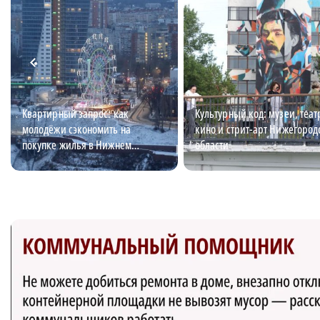
Квартирный запрос: как
Культурный код: музеи, теат
молодёжи сэкономить на
кино и стрит-арт Нижегород
покупке жилья в Нижнем
области
Новгороде