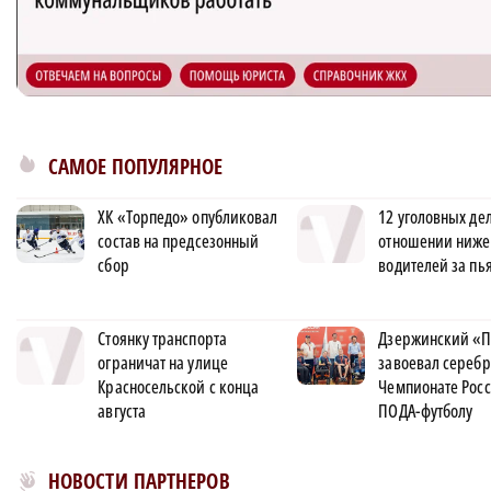
САМОЕ ПОПУЛЯРНОЕ
ХК «Торпедо» опубликовал
12 уголовных дел
состав на предсезонный
отношении ниже
сбор
водителей за пь
Стоянку транспорта
Дзержинский «П
ограничат на улице
завоевал серебр
Красносельской с конца
Чемпионате Росс
августа
ПОДА-футболу
Новости МирТесен
НОВОСТИ ПАРТНЕРОВ