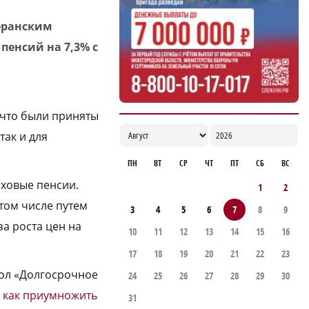
10:54
теранским
енсий на 7,3% с
 что были приняты
ак и для
ПН
ВТ
СР
ЧТ
ПТ
СБ
ВС
аховые пенсии.
1
2
 том числе путем
3
4
5
6
7
8
9
за роста цен на
10
11
12
13
14
15
16
17
18
19
20
21
22
23
тол «Долгосрочное
24
25
26
27
28
29
30
,
как приумножить
31