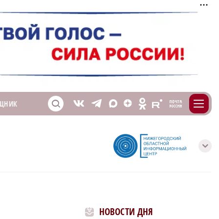
m
T
O
ЩНИК
Z
X
E
S
V
с
НОВОСТИ ДНЯ