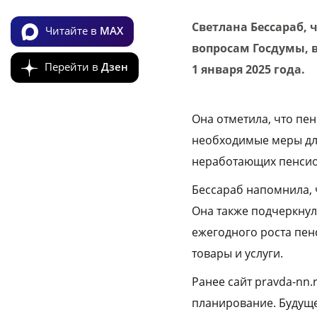
Светлана Бессараб, 
Читайте в
MAX
вопросам Госдумы, 
Перейти в
Дзен
1 января 2025 года.
Она отметила, что пе
необходимые меры для
неработающих пенсио
Бессараб напомнила, 
Она также подчеркнула
ежегодного роста пенс
товары и услуги.
Ранее сайт pravda-nn
планирование. Будуще