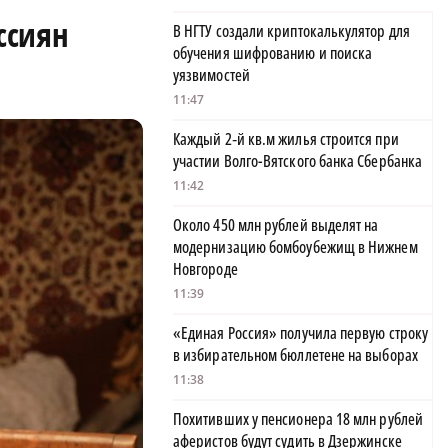
ссиян
В НГТУ создали криптокалькулятор для
обучения шифрованию и поиска
уязвимостей
11:47
Каждый 2‑й кв.м жилья строится при
участии Волго-Вятского банка Сбербанка
11:42
Около 450 млн рублей выделят на
модернизацию бомбоубежищ в Нижнем
Новгороде
11:39
«Единая Россия» получила первую строку
в избирательном бюллетене на выборах
11:38
Похитивших у пенсионера 18 млн рублей
аферистов будут судить в Дзержинске