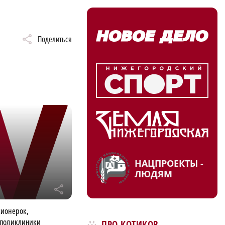
Поделиться
НАЦПРОЕКТЫ -
ЛЮДЯМ
r
сионерок,
 поликлиники
ПРО КОТИКОВ