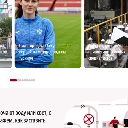
ры,
Нижегородская бегунья стала
Как предприятия малы
ской
первой на международном
привлекают молодых
турнире
специалистов