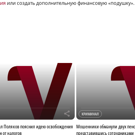
ния
или создать дополнительную финансовую «подушку».
r
КРИМИНАЛ
л Поляков пояснил идею освобождения
Мошенники обманули двух пен
н от налогов
представившись сотрудниками