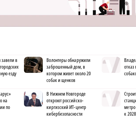
 завели в
Волонтеры обнаружили
Владе
городских
заброшенный дом, в
отказ 
яную езду
котором живет около 20
собак
собак и щенков
арус»
В Нижнем Новгороде
Строи
о на
откроют российско-
станц
ии по
киргизский ИТ-центр
метро
кибербезопасности
к 2028