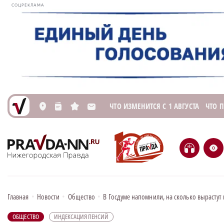
СОЦРЕКЛАМА
ЧТО ИЗМЕНИТСЯ С 1 АВГУСТА
ЧТО 
L
n
s
M
H
e
Главная
•
Новости
•
Общество
•
В Госдуме напомнили, на сколько вырастут 
ОБЩЕСТВО
ИНДЕКСАЦИЯ ПЕНСИЙ