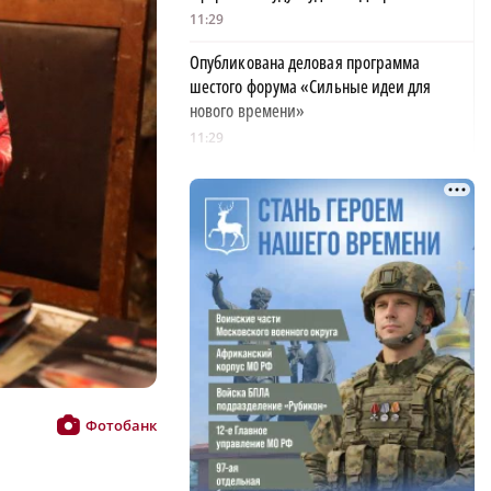
11:29
Опубликована деловая программа
шестого форума «Сильные идеи для
нового времени»
11:29
В Нижнем Новгороде назвали профессии
с самой жесткой конкуренцией
11:20
Автомобиль конфисковали у нижегородца
после «пьяного» ДТП с автобусом
11:12
В автобусах Арзамаса устанавливают
терминалы оплаты проезда
10:58
Фотобанк
Центр «Честный знак» обработал 460
обращений за полгода