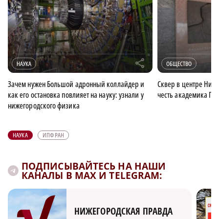
r
НАУКА
ОБЩЕСТВО
Зачем нужен Большой адронный коллайдер и
Сквер в центре Нижн
как его остановка повлияет на науку: узнали у
честь академика Га
нижегородского физика
НАУКА
ИПФ РАН
ПОДПИСЫВАЙТЕСЬ НА НАШИ
КАНАЛЫ В MAX И TELEGRAM:
НИЖЕГОРОДСКАЯ ПРАВДА