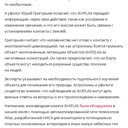
то необычным.
А уфолог Юрий Григорьев полагает, что 3I/ATLAS передаёт
информацию через свои действия, такие как ускорение и
изменение свечения, и что его миссия может быть связана с
установлением контакта с Землёй.
Григорьев считает, что человечество не готово к контакту с
инопланетной цивилизацией, так как астрономы боятся признать
объект неопознанным летающим объектом (НЛО) из-за
негативных коннотаций. Он также предполагает, что на борту
объекта могут находиться разумные существа, похожие
на людей.
Эксперты указывают на необходимость тщательного изучения
объекта для понимания его природы. Астрономы и уфологи
сходятся во мнении, что наблюдения за 3I/ATLAS могут дать
важные ответы на вопросы о его происхождении и намерениях.
Напомним, межзвёздная комета 3I/ATLAS
была обнаружена
в
начале июля с помощью автоматизированной сети телескопов
Atlas, разработанной НАСА для мониторинга потенциально
опасных околоземных астероидов и иных малых небесных тел.