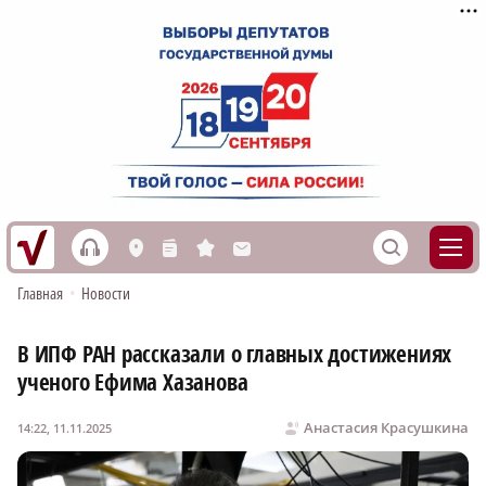
h
S
L
n
s
M
Главная
•
Новости
В ИПФ РАН рассказали о главных достижениях
ученого Ефима Хазанова
Анастасия Красушкина
14:22, 11.11.2025