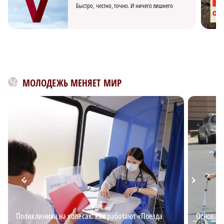
Быстро, честно, точно. И ничего лишнего
МОЛОДЕЖЬ МЕНЯЕТ МИР
Поликлиника на колесах: как работают «Поезда
Основа б