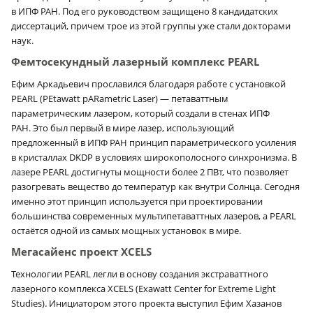
в ИПФ РАН. Под его руководством защищено 8 кандидатских
диссертаций, причем трое из этой группы уже стали докторами
наук.
Фемтосекундный лазерный комплекс PEARL
Ефим Аркадьевич прославился благодаря работе с установкой
PEARL (PEtawatt pARametric Laser) — петаваттным
параметрическим лазером, который создали в стенах ИПФ
РАН. Это был первый в мире лазер, использующий
предложенный в ИПФ РАН принцип параметрического усиления
в кристаллах DKDP в условиях широкополосного синхронизма. В
лазере PEARL достигнуты мощности более 2 ПВт, что позволяет
разогревать вещество до температур как внутри Солнца. Сегодня
именно этот принцип используется при проектировании
большинства современных мультипетаваттных лазеров, а PEARL
остаётся одной из самых мощных установок в мире.
Мегасайенс проект XCELS
Технологии PEARL легли в основу создания экстраваттного
лазерного комплекса XCELS (Exawatt Center for Extreme Light
Studies). Инициатором этого проекта выступил Ефим Хазанов