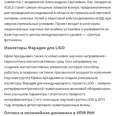
совместно с академиком Александром Сергеевым. Как ожидается,
XCELS станет самым мощным лазером в мире, предназначенным
для проведения исследований в области экстремальной световой
материи, сильных полей и квантовой электродинамики (КЭД) при
сверхэкстремальных условиях. Проект входит в категорию
национальных научных мегасайенс-установок и развивается на
базе Научного центра международного уровня — «Центра
фотоники».
Изоляторы Фарадея для LIGO
Ефим Аркадьевич также основал новое научное направление –
термооптика магнитоактивных сред. Оно направлено на
создание магнитоактивных элементов, которые способны
работать в лазерных системах при высокой мощности излучения.
Научная группа Ефима Аркадьевича создала уникальные
изоляторы Фарадея для международного проекта LIGO – лазерно-
интерферометрической гравитационно-волновой обсерватории.
Они улучшили параметры гигантского лазерного
интерферометра. С его помощью научная группа LIGO в 2015
году впервые детектировала гравитационные волны.
Оптика и нелинейная динамика в ИПФ РАН