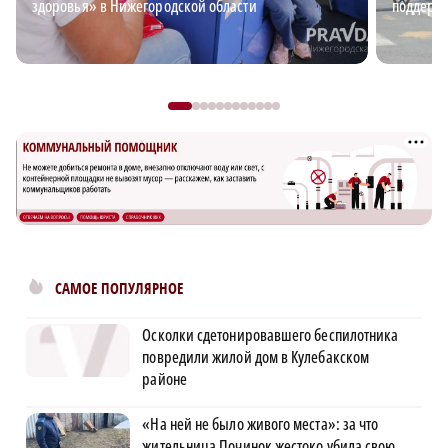
здоровья» в Нижегородской области
поддержи
САМОЕ ПОПУЛЯРНОЕ
Осколки сдетонировавшего беспилотника
повредили жилой дом в Кулебакском
районе
«На ней не было живого места»: за что
жительница Починок жестоко убила свою