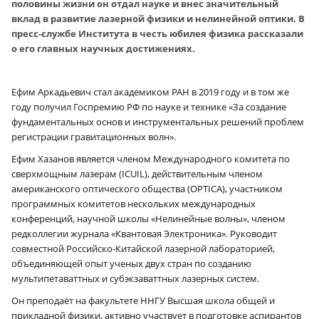
половины жизни он отдал науке и внес значительный
вклад в развитие лазерной физики и нелинейной оптики. В
пресс-службе Института в честь юбилея физика рассказали
о его главных научных достижениях.
Ефим Аркадьевич стал академиком РАН в 2019 году и в том же
году получил Госпремию РФ по науке и технике «За создание
фундаментальных основ и инструментальных решений проблем
регистрации гравитационных волн».
Ефим Хазанов является членом Международного комитета по
сверхмощным лазерам (ICUIL), действительным членом
американского оптического общества (OPTICA), участником
программных комитетов нескольких международных
конференций, научной школы «Нелинейные волны», членом
редколлегии журнала «Квантовая Электроника». Руководит
совместной Российско-Китайской лазерной лабораторией,
объединяющей опыт ученых двух стран по созданию
мультипетаваттных и субэкзаваттных лазерных систем.
Он преподаёт на факультете ННГУ Высшая школа общей и
прикладной физики, активно участвует в подготовке аспирантов