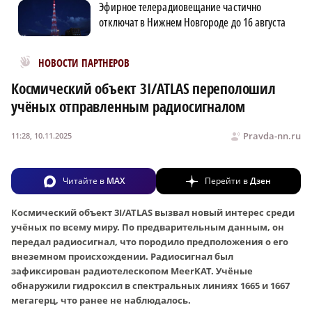
Эфирное телерадиовещание частично
отключат в Нижнем Новгороде до 16 августа
Новости МирТесен
НОВОСТИ ПАРТНЕРОВ
Космический объект 3I/ATLAS переполошил
учёных отправленным радиосигналом
Pravda-nn.ru
11:28, 10.11.2025
Читайте в
MAX
Перейти в
Дзен
Космический объект 3I/ATLAS вызвал новый интерес среди
учёных по всему миру. По предварительным данным, он
передал радиосигнал, что породило предположения о его
внеземном происхождении. Радиосигнал был
зафиксирован радиотелескопом MeerKAT. Учёные
обнаружили гидроксил в спектральных линиях 1665 и 1667
мегагерц, что ранее не наблюдалось.