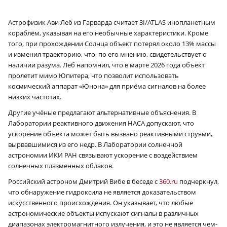
Астрофизик Ави Леб из Гарварда считает 3I/ATLAS инопланетным
кораблём, указывая на его необычные характеристики. Кроме
того, при прохождении Солнца объект потерял около 13% массы
и изменил траекторию, что, по его мнению, свидетельствует о
наличии разума. Леб напомнил, что в марте 2026 года объект
пролетит мимо Юпитера, что позволит использовать
космический аппарат «Юнона» для приёма сигналов на более
низких частотах.
Другие учёные предлагают альтернативные объяснения. В
Лаборатории реактивного движения НАСА допускают, что
ускорение объекта может быть вызвано реактивными струями,
вырвавшимися из его недр. В Лаборатории солнечной
астрономии ИКИ РАН связывают ускорение с воздействием
солнечных плазменных облаков.
Российский астроном Дмитрий Вибе в беседе с
360.ru
подчеркнул,
что обнаружение гидроксила не является доказательством
искусственного происхождения. Он указывает, что любые
астрономические объекты испускают сигналы в различных
диапазонах электромагнитного излучения, и это не является чем-