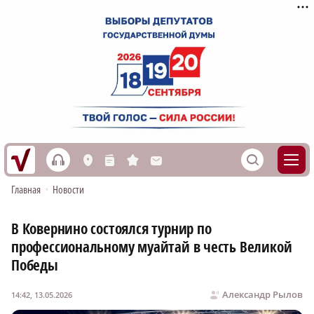
h
S
L
n
s
M
Главная
•
Новости
В Ковернино состоялся турнир по
профессиональному муайтай в честь Великой
Победы
Александр Рылов
14:42, 13.05.2026