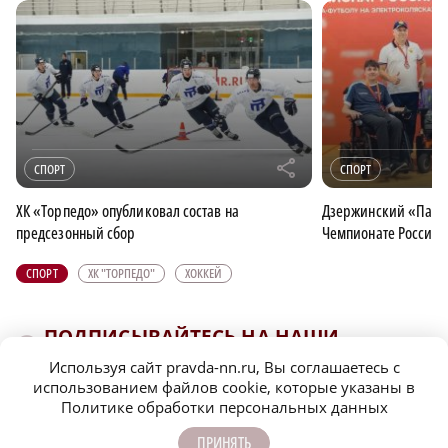
r
СПОРТ
СПОРТ
ХК «Торпедо» опубликовал состав на
Дзержинский «Парус
предсезонный сбор
Чемпионате России 
СПОРТ
ХК "ТОРПЕДО"
ХОККЕЙ
ПОДПИСЫВАЙТЕСЬ НА НАШИ
КАНАЛЫ В MAX И TELEGRAM:
Используя сайт pravda-nn.ru, Вы соглашаетесь с
использованием файлов cookie, которые указаны в
Политике обработки персональных данных
НИЖЕГОРОДСКАЯ ПРАВДА
ПРИНЯТЬ