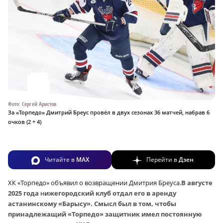
Фото: Сергей Аристов
За «Торпедо» Дмитрий Бреус провёл в двух сезонах 36 матчей, набрав 6
очков (2 + 4)
Читайте в
MAX
Перейти в
Дзен
ХК «Торпедо» объявил о возвращении Дмитрия Бреуса.
В августе
2025 года
н
ижегородский клуб отдал его в аренду
астанинскому «Барысу». Смысл был в том, чтобы
принадлежащий «Торпедо» защитник имел постоянную