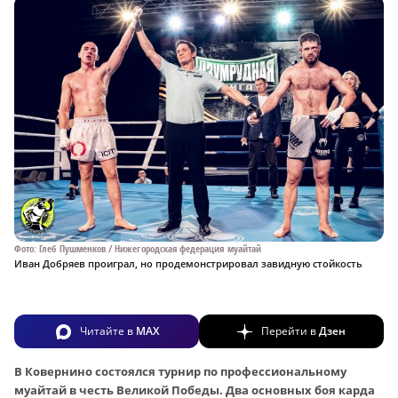
Фото: Глеб Пушменков / Нижегородская федерация муайтай
Иван Добряев проиграл, но продемонстрировал завидную стойкость
Читайте в
MAX
Перейти в
Дзен
В Ковернино состоялся турнир по профессиональному
муайтай в честь Великой Победы. Два основных боя карда