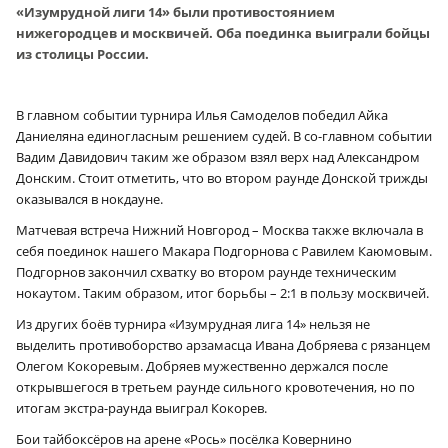
«Изумрудной лиги 14» были противостоянием
нижегородцев и москвичей. Оба поединка выиграли бойцы
из столицы России.
В главном событии турнира Илья Самоделов победил Айка
Даниеляна единогласным решением судей. В со-главном событии
Вадим Давидович таким же образом взял верх над Александром
Донским. Стоит отметить, что во втором раунде Донской трижды
оказывался в нокдауне.
Матчевая встреча Нижний Новгород – Москва также включала в
себя поединок нашего Макара Подгорнова с Равилем Каюмовым.
Подгорнов закончил схватку во втором раунде техническим
нокаутом. Таким образом, итог борьбы – 2:1 в пользу москвичей.
Из других боёв турнира «Изумрудная лига 14» нельзя не
выделить противоборство арзамасца Ивана Добряева с рязанцем
Олегом Кокоревым. Добряев мужественно держался после
открывшегося в третьем раунде сильного кровотечения, но по
итогам экстра-раунда выиграл Кокорев.
Бои тайбоксёров на арене «Рось» посёлка Ковернино