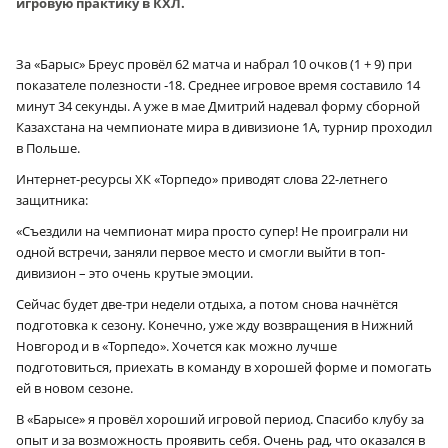
игровую практику в КХЛ.
За «Барыс» Бреус провёл 62 матча и набрал 10 очков (1 + 9) при
показателе полезности ‑18. Среднее игровое время составило 14
минут 34 секунды. А уже в мае Дмитрий надевал форму сборной
Казахстана на чемпионате мира в дивизионе 1А, турнир проходил
в Польше.
Интернет-ресурсы ХК «Торпедо» приводят слова 22-летнего
защитника:
«Съездили на чемпионат мира просто супер! Не проиграли ни
одной встречи, заняли первое место и смогли выйти в топ-
дивизион – это очень крутые эмоции.
Сейчас будет две-три недели отдыха, а потом снова начнётся
подготовка к сезону. Конечно, уже жду возвращения в Нижний
Новгород и в «Торпедо». Хочется как можно лучше
подготовиться, приехать в команду в хорошей форме и помогать
ей в новом сезоне.
В «Барысе» я провёл хороший игровой период. Спасибо клубу за
опыт и за возможность проявить себя. Очень рад, что оказался в