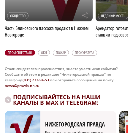
r
ОБЩЕСТВО
НЕДВИЖИМОСТЬ
Часть Блиновского пассажа продают в Нижнем
Арендатор готовит 
Новгороде
станции под соврем
ПРОИСШЕСТВИЯ
ОКН
ПОЖАР
ПРОКУРАТУРА
Стали свидетелем происшествия, знаете участников события?
Сообщите об этом в редакцию "Нижегородской правды" по
телефону
(831) 233-94-53
или отправьте сообщение на почту
news@pravda-nn.ru
ПОДПИСЫВАЙТЕСЬ НА НАШИ
КАНАЛЫ В MAX И TELEGRAM:
НИЖЕГОРОДСКАЯ ПРАВДА
Быстро, честно, точно. И ничего лишнего