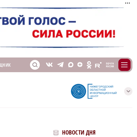
m
T
O
ЩНИК
Z
X
E
S
V
с
НОВОСТИ ДНЯ