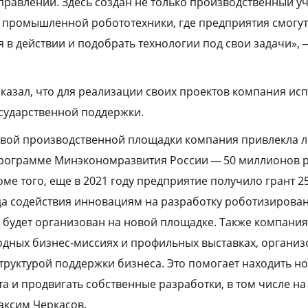
правлении. Здесь создан не только производственный уч
промышленной робототехники, где предприятия смогут
в действии и подобрать технологии под свои задачи», 
казал, что для реализации своих проектов компания ис
сударственной поддержки.
овой производственной площадки компания привлекла л
рограмме Минэкономразвития России — 50 миллионов ру
оме того, еще в 2021 году предприятие получило грант 
да содействия инновациям на разработку роботизирова
х будет организован на новой площадке. Также компани
одных бизнес-миссиях и профильных выставках, органи
руктурой поддержки бизнеса. Это помогает находить но
а и продвигать собственные разработки, в том числе 
аксим Черкасов.