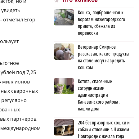
асток, но и
 увидеть
Кошка, подброшенная к
воротам нижегородского
— отметил Егор
приюта, сбежала из
переноски
пользует
Ветеринар Смирнов
рассказал, какие продукты
на столе могут навредить
ьготное
кошкам
блей под 7,25
Котята, спасенные
25 миллионов
сотрудниками
нных сварочных
администрации
я регулярно
Канавинского района,
нашли дом
зованных
вых партнеров,
204 беспризорных кошки и
на международном
собаки отловили в Нижнем
Новгороде с начала года