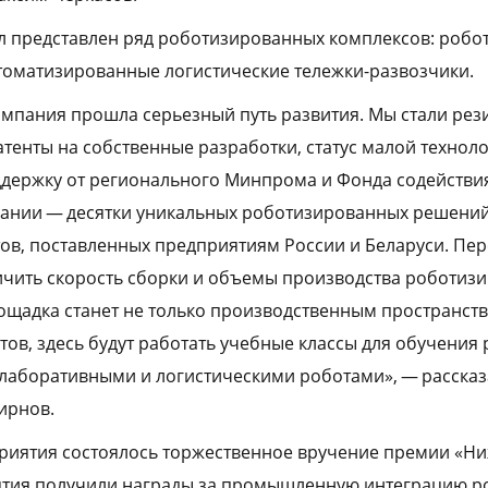
л представлен ряд роботизированных комплексов: робо
томатизированные логистические тележки-развозчики.
омпания прошла серьезный путь развития. Мы стали ре
атенты на собственные разработки, статус малой технол
ддержку от регионального Минпрома и Фонда содействи
пании — десятки уникальных роботизированных решений
, поставленных предприятиям России и Беларуси. Пер
ичить скорость сборки и объемы производства роботиз
ощадка станет не только производственным пространств
ов, здесь будут работать учебные классы для обучения 
аборативными и логистическими роботами», — рассказ
ирнов.
приятия состоялось торжественное вручение премии «Н
тия получили награды за промышленную интеграцию р