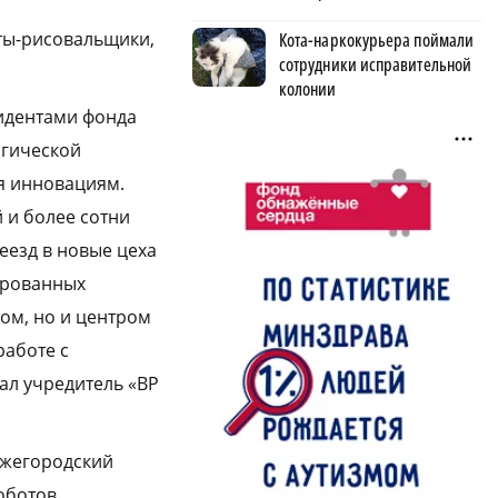
ты-рисовальщики,
Кота-наркокурьера поймали
сотрудники исправительной
колонии
зидентами фонда
огической
я инновациям.
 и более сотни
еезд в новые цеха
ированных
ом, но и центром
работе с
ал учредитель «ВР
ижегородский
оботов,