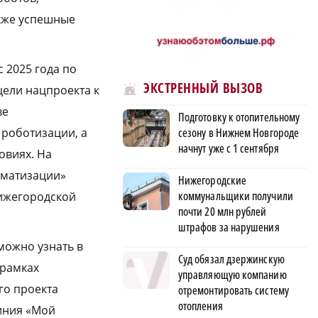
акже успешные
 2025 года по
ЭКСТРЕННЫЙ ВЫЗОВ
ели нацпроекта к
ве
Подготовку к отопительному
 роботизации, а
сезону в Нижнем Новгороде
начнут уже с 1 сентября
овиях. На
оматизации»
Нижегородские
коммунальщики получили
ижегородской
почти 20 млн рублей
штрафов за нарушения
можно узнать в
Суд обязал дзержинскую
 рамках
управляющую компанию
го проекта
отремонтировать систему
отопления
линия «Мой