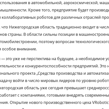
использования в автомобильной, аэрокосмической, ма
омышленности. Кроме того, предприятие будет производ
 коллаборативных роботов для различных отраслей пр
, что Нижегородская область традиционно входит в чис
ов страны. В области сильны позиции в машиностроен
томобилестроении, поэтому вопросам технологическог
я особое внимание.
 — это уже не перспектива на будущее, а необходимое у
тельности и конкурентоспособности предприятий. Это 
онального проекта „Средства производства и автоматиза
 задачу войти в число мировых лидеров по уровню робо
егородская область уже сегодня превышает среднерос
 работает с компаниями, готовыми внедрять современн
ния. Открытие нового производственного цеха VRobotic