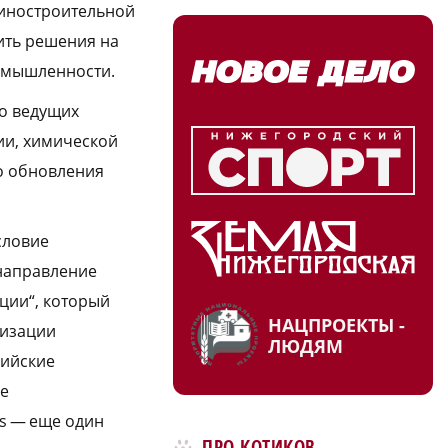
шиностроительной
ить решения на
омышленности.
ло ведущих
ии, химической
о обновления
словие
направление
ции“, который
НАЦПРОЕКТЫ -
тизации
ЛЮДЯМ
сийские
ые
s — еще один
ПРО КОТИКОВ