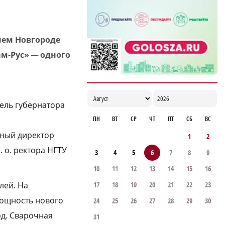
производстве
19:57
нем Новгороде
м-Рус» — одного
ель губернатора
ПН
ВТ
СР
ЧТ
ПТ
СБ
ВС
ьный директор
1
2
 о. ректора НГТУ
3
4
5
6
7
8
9
10
11
12
13
14
15
16
17
18
19
20
21
22
23
лей. На
мощность нового
24
25
26
27
28
29
30
од. Сварочная
31