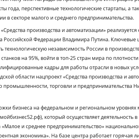
ы года, перспективные технологические стартапы, а т
ии в секторе малого и среднего предпринимательства.
«Средства производства и автоматизации» реализуется с
а Российской Федерации Владимира Путина. Ключевые ц
ть технологическую независимость России в производст
танков на 95%, войти в топ-25 стран мира по плотности
алифицированные кадры для работы отрасли в новых усл
ской области нацпроект «Средства производства и авт
во промышленности, торговли и предпринимательства Н
ржки бизнеса на федеральном и региональном уровнях 
(мойбизнес52.рф), который осуществляет деятельность в
 «Малое и среднее предпринимательство» национально
рентная экономика». На базе центра работает горячая 