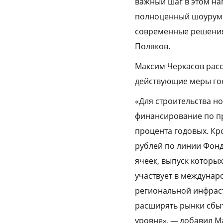
важный шаг в этом на
полноценный шоурум 
современные решения 
Поляков.
Максим Черкасов расс
действующие меры го
«Для строительства н
финансирование по п
процента годовых. Кр
рублей по линии Фон
ячеек, выпуск которы
участвует в междунар
региональной инфраст
расширять рынки сбыт
уровне», — добавил М