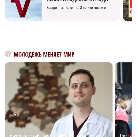
Быстро, честно, точно. И ничего лишнего
МОЛОДЕЖЬ МЕНЯЕТ МИР
Нижегородский врач возвращает людям зрение
Госслужб