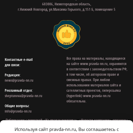
603006, Нижегородская область,
г.Нижний Новгород, ул.Максима Горького, д.151 Б, помещение 5
Все права на материалы, находящиеся
Контактные e‑mail
на сайте www.pravda-nn.ru, охраняются
для связи:
в соответствии с законодательством РФ,
в том числе, об авторском праве и
Редакция:
смежных правах. При любом
news@pravda-nn.ru
использовании материалов сайта и
Рекламный отдел:
сателлитных проектов, гиперссылка
sheptunova@pravda-nn.ru
(hyperlink) www.pravda-nn.ru
обязательна.
Общие вопросы:
info@pravda-nn.ru
Публикации с пометкой «На правах рекламы», «Новости компании» оплачены
рекламодателем. Редакция сайта не несет ответственности за достоверность
Используя сайт pravda-nn.ru, Вы соглашаетесь с
информации, содержащейся в рекламных объявлениях.