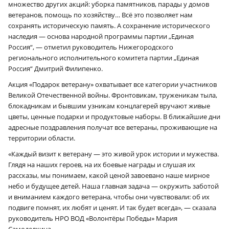
множество других акций: уборка памятников, парады у домов
ветеранов, помощь по хозяйству… Всё это позволяет нам
сохранять историческую память. А сохранение исторического
наследия — основа народной программы партии „Единая
Россия“, — отметил руководитель Нижегородского
регионального исполнительного комитета партии „Единая
Россия“ Дмитрий Филипенко.
Акция «Подарок ветерану» охватывает все категории участников
Великой Отечественной войны. Фронтовикам, труженикам тыла,
блокадникам и бывшим узникам концлагерей вручают живые
цветы, ценные подарки и продуктовые наборы. В ближайшие дни
адресные поздравления получат все ветераны, проживающие на
территории области.
«Каждый визит к ветерану — это живой урок истории и мужества.
Глядя на наших героев, на их боевые награды и слушая их
рассказы, мы понимаем, какой ценой завоевано наше мирное
небо и будущее детей. Наша главная задача — окружить заботой
и вниманием каждого ветерана, чтобы они чувствовали: об их
подвиге помнят, их любят и ценят. И так будет всегда», — сказала
руководитель НРО ВОД «Волонтёры Победы» Мария
Самоделкина.