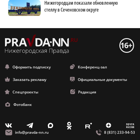
Нижегородцам показали обновленную
стеллу в Сеченовском округе
Оформить подписку
Конференц-зал
Заказать рекламу
Официальные документы
Спецпроекты
Редакция
Фотобанк
m
T
O
Z
X
E
V
info@pravda-nn.ru
8 (831) 233-94-53