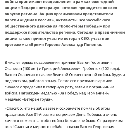
войны принимают поздравления в рамках ежегодной
акции «Подарок ветерану», которая проводится во всех
округах региона. Акцию организовали представители
партии «Единая Россия», активисты Всероссийского
общественного движения «Волонтёры Победы» при
поддержке правительства региона. Сегодня в праздничной
акции также принял участие ветеран СВО, участник
программы «Время Героев» Александр Попенко.
В числе первых поздравления приняли Вазген Георгиевич
Оганесян (100 лет) и Григорий Алексеевич Гребенюк (102 года).
Вазген Оганесян в начале Великой Отечественной войны, будучи
подростком, работал в тылу. Позже его призвали в армию:
сначала определили в сапёрную роту, затем в пограничные
войска. Награжден медалью «За Победу над Германией»,
медалью «Ветеран труда».
«Спасибо, что не забываете и сохраняете помять об этом
празднике. Уже 81‑й раз мы встречаем День Победы, и очень
хочется пожелать, чтобы войны больше не было. С праздником
всех! Счастья и мирного неба!» — сказал Вазген Георгиевич.