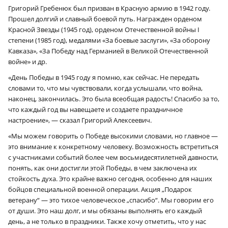
Григорий Гребенюк был призван в Красную армию в 1942 году.
Прошел долгий и славный боевой путь. Награжден орденом
Красной Звезды (1945 год), орденом Отечественной войны I
степени (1985 год), медалями «За боевые заслуги», «За оборону
Кавказа», «За Победу над Германией в Великой Отечественной
войне» и др.
«День Победы в 1945 году я помню, как сейчас. Не передать
словами то, что мы чувствовали, когда услышали, что война,
наконец, закончилась. Это была всеобщая радость! Спасибо за то,
что каждый год вы навещаете и создаете праздничное
настроение», — сказал Григорий Алексеевич.
«Мы можем говорить о Победе высокими словами, но главное —
это внимание к конкретному человеку. Возможность встретиться
с участниками событий более чем восьмидесятилетней давности,
понять, как они достигли этой Победы, в чем заключена их
стойкость духа. Это крайне важно сегодня, особенно для наших
бойцов специальной военной операции. Акция „Подарок
ветерану“ — это тихое человеческое „спасибо“. Мы говорим его
от души. Это наш долг, и мы обязаны выполнять его каждый
день, а не только в праздники. Также хочу отметить, что у нас