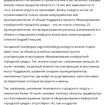
федеральной платформе, и принять в нем участие может каждый
житель Нижегородской области от 14 лет, вне зависимости от
того, в каком округе он проживает. Жизнь каждого из нас не
ограничивается только своим микрорайоном или
муниципалитетом. И общая поддержка проекта «Формирование
комфортной городской среды» – это не только помощь 23
муниципалитетам, это вклад в развитие региона, в изменение его
облика и повышение комфорта жизни всех нижегородцев», —
отметил Андрей Гнеушев.
На единой платформе zagorodsreda.gosuslugi.ru можно отдать
свой голос за объекты в любом населенном пункте,
участвующем в программе «Формирование комфортной
городской среды». Так, жители округов с населением меньше 20
тысяч человек, на данный момент не участвующих в программе,
могут поддержать развитие соседних муниципалитетов,
населенных пунктов, где живут их родственники, проголосовать
за территории, которые им дороги и важны.
Так, например, население Чкаловского городского округа —
немногим более 19 тысяч человек, поэтому объекты, выдвинутые
на голосование в рамках проекта «Формирование комфортной
городской среды», отсутствуют. Но, как и в других