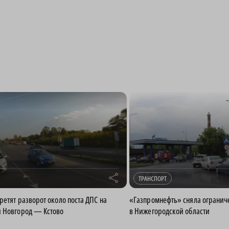
r
ТРАНСПОРТ
ретят разворот около поста ДПС на
«Газпромнефть» сняла ограниче
 Новгород — Кстово
в Нижегородской области