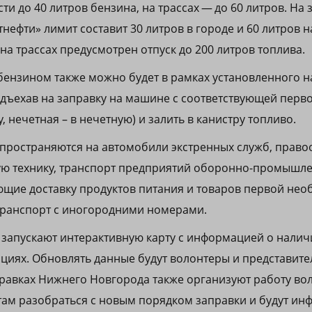
и до 40 литров бензина, на трассах — до 60 литров. На 
нефти» лимит составит 30 литров в городе и 60 литров на
на трассах предусмотрен отпуск до 200 литров топлива.
бензином также можно будет в рамках установленного н
одъехав на заправку на машине с соответствующей пер
у, нечетная – в нечетную) и залить в канистру топливо.
пространяются на автомобили экстренных служб, прав
ую технику, транспорт предприятий оборонно-промышле
ие доставку продуктов питания и товаров первой необ
транспорт с иногородними номерами.
е запускают интерактивную карту с информацией о налич
циях. Обновлять данные будут волонтеры и представител
равках Нижнего Новгорода также организуют работу во
ам разобраться с новым порядком заправки и будут ин