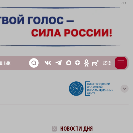
m
T
O
ЩНИК
Z
X
E
S
V
с
НОВОСТИ ДНЯ