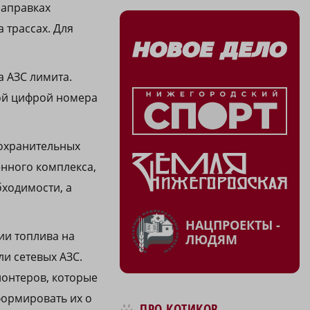
заправках
 трассах. Для
а АЗС лимита.
вой цифрой номера
оохранительных
нного комплекса,
ходимости, а
НАЦПРОЕКТЫ -
ии топлива на
ЛЮДЯМ
и сетевых АЗС.
лонтеров, которые
формировать их о
ПРО КОТИКОВ