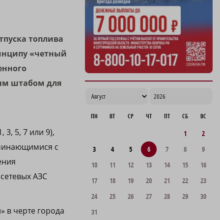
тпуска топлива
ринципу «четный
енного
ым штабом для
ПН
ВТ
СР
ЧТ
ПТ
СБ
ВС
, 5, 7 или 9),
1
2
ачинающимися с
3
4
5
6
7
8
9
ения
10
11
12
13
14
15
16
 сетевых АЗС
17
18
19
20
21
22
23
24
25
26
27
28
29
30
» в черте города
31