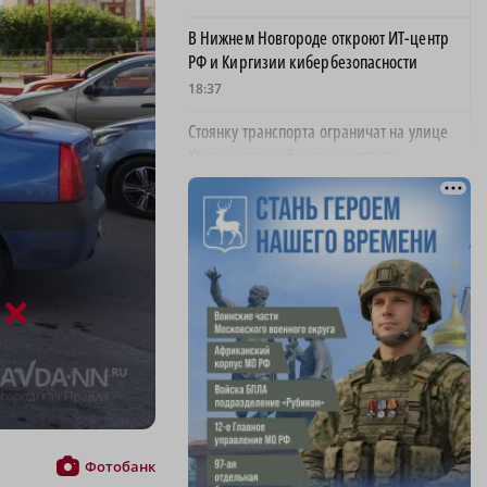
В Нижнем Новгороде откроют ИТ-центр
РФ и Киргизии кибербезопасности
18:37
Стоянку транспорта ограничат на улице
Красносельской с конца августа
18:37
Волонтеры обнаружили заброшенный
дом, в котором живет около 20 собак и
щенков
×
18:02
В Нижегородской области наградили
более 40 организаций к Дню строителя
17:57
Садыр Жапаров и Глеб Никитин провели
рабочую встречу в Киргизии
Фотобанк
17:38