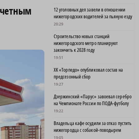
ечетным
12 уголовных дел завели в отношении
нижегородских водителей за пьяную езду
20:29
Строительство новых станций
нижегородского метро планируют
закончить к 2028 году
19:51
ХК «Торпедо» опубликовал состав на
предсезонный сбор
19:27
Дзержинский «Парус» завоевал серебро
на Чемпионате России по ПОДА-футболу
19:22
Владельца кафе осудили за отказ пустить
нижегородца с собакой-поводырем
19:05