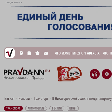
СОЦРЕКЛАМА
ЧТО ИЗМЕНИТСЯ С 1 АВГУСТА
ЧТО 
L
n
s
M
H
e
Главная
•
Новости
•
Транспорт
•
В Нижегородской области вводят заправк
ТРАНСПОРТ
АВТОМОБИЛЬ
БЕНЗИН
ЦЕНЫ