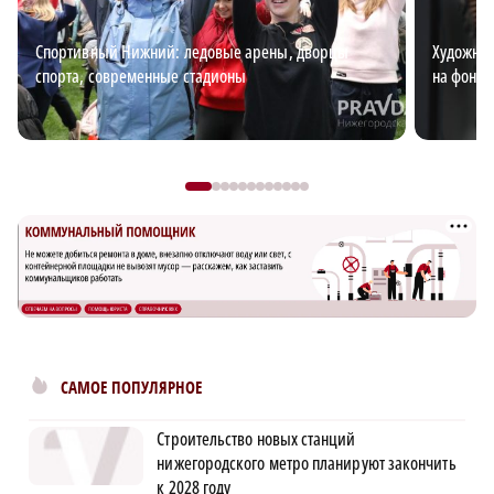
Спортивный Нижний: ледовые арены, дворцы
Художниц
спорта, современные стадионы
на фоне 
САМОЕ ПОПУЛЯРНОЕ
Строительство новых станций
нижегородского метро планируют закончить
к 2028 году