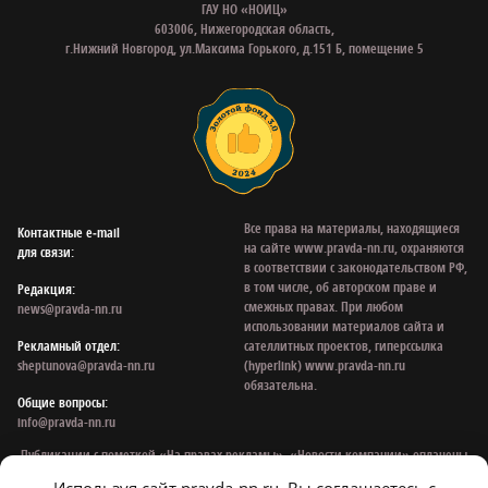
ГАУ НО «НОИЦ»
603006, Нижегородская область,
г.Нижний Новгород, ул.Максима Горького, д.151 Б, помещение 5
Все права на материалы, находящиеся
Контактные e‑mail
на сайте www.pravda-nn.ru, охраняются
для связи:
в соответствии с законодательством РФ,
в том числе, об авторском праве и
Редакция:
смежных правах. При любом
news@pravda-nn.ru
использовании материалов сайта и
Рекламный отдел:
сателлитных проектов, гиперссылка
sheptunova@pravda-nn.ru
(hyperlink) www.pravda-nn.ru
обязательна.
Общие вопросы:
info@pravda-nn.ru
Публикации с пометкой «На правах рекламы», «Новости компании» оплачены
рекламодателем. Редакция сайта не несет ответственности за достоверность