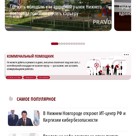
Где жить молодым: как арендный рынок Нижнего
Председа
Новгорода помогает строить карьеру
вдохновл
САМОЕ ПОПУЛЯРНОЕ
В Нижнем Новгороде откроют ИТ-центр РФ и
Киргизии кибербезопасности