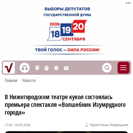
h
S
L
n
s
M
Главная
•
Новости
В Нижегородском театре кукол состоялась
премьера спектакля «Волшебник Изумрудного
города»
Кристина Корецкая
17:01, 16.03.2026