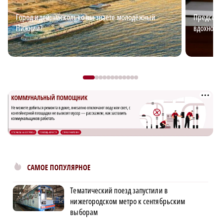
Город идей: насколько вы знаете молодёжный
Председа
Нижний?
вдохновл
САМОЕ ПОПУЛЯРНОЕ
Тематический поезд запустили в
нижегородском метро к сентябрьским
выборам