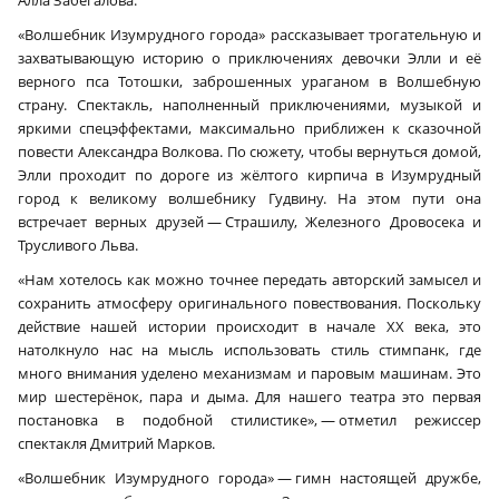
Алла Забегалова.
«Волшебник Изумрудного города» рассказывает трогательную и
захватывающую историю о приключениях девочки Элли и её
верного пса Тотошки, заброшенных ураганом в Волшебную
страну. Спектакль, наполненный приключениями, музыкой и
яркими спецэффектами, максимально приближен к сказочной
повести Александра Волкова. По сюжету, чтобы вернуться домой,
Элли проходит по дороге из жёлтого кирпича в Изумрудный
город к великому волшебнику Гудвину. На этом пути она
встречает верных друзей — Страшилу, Железного Дровосека и
Трусливого Льва.
«Нам хотелось как можно точнее передать авторский замысел и
сохранить атмосферу оригинального повествования. Поскольку
действие нашей истории происходит в начале XX века, это
натолкнуло нас на мысль использовать стиль стимпанк, где
много внимания уделено механизмам и паровым машинам. Это
мир шестерёнок, пара и дыма. Для нашего театра это первая
постановка в подобной стилистике», — отметил режиссер
спектакля Дмитрий Марков.
«Волшебник Изумрудного города» — гимн настоящей дружбе,