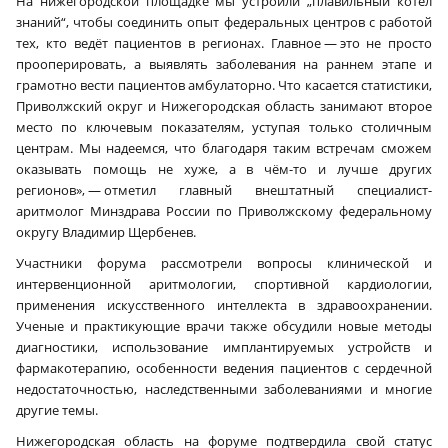
На нижегородской площадке мы устроили „плавильный котёл
знаний“, чтобы соединить опыт федеральных центров с работой
тех, кто ведёт пациентов в регионах. Главное — это не просто
прооперировать, а выявлять заболевания на раннем этапе и
грамотно вести пациентов амбулаторно. Что касается статистики,
Приволжский округ и Нижегородская область занимают второе
место по ключевым показателям, уступая только столичным
центрам. Мы надеемся, что благодаря таким встречам сможем
оказывать помощь не хуже, а в чём-то и лучше других
регионов», — отметил главный внештатный специалист-
аритмолог Минздрава России по Приволжскому федеральному
округу Владимир Щербенев.
Участники форума рассмотрели вопросы клинической и
интервенционной аритмологии, спортивной кардиологии,
применения искусственного интеллекта в здравоохранении.
Ученые и практикующие врачи также обсудили новые методы
диагностики, использование имплантируемых устройств и
фармакотерапию, особенности ведения пациентов с сердечной
недостаточностью, наследственными заболеваниями и многие
другие темы.
Нижегородская область на форуме подтвердила свой статус