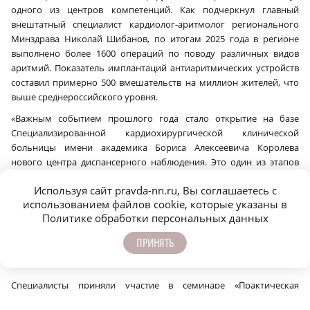
одного из центров компетенций. Как подчеркнул главный
внештатный специалист кардиолог-аритмолог регионального
Минздрава Николай Шибанов, по итогам 2025 года в регионе
выполнено более 1600 операций по поводу различных видов
аритмий. Показатель имплантаций антиаритмических устройств
составил примерно 500 вмешательств на миллион жителей, что
выше среднероссийского уровня.
«Важным событием прошлого года стало открытие на базе
Специализированной кардиохирургической клинической
больницы имени академика Бориса Алексеевича Королева
нового центра диспансерного наблюдения. Это один из этапов
реализации флагманского регионального проекта „Квартал
Используя сайт pravda-nn.ru, Вы соглашаетесь с
здоровья“. Также в Нижегородской области открываются
использованием файлов cookie, которые указаны в
современные первичные сосудистые отделения и региональные
Политике обработки персональных данных
сосудистые центры. Работа ведется в рамках проекта „Борьба с
сердечно-сосудистыми заболеваниями“ нацпроекта
ПРИНЯТЬ
„Продолжительная и активная жизнь“, — рассказал Николай
Шибанов.
Специалисты приняли участие в семинаре «Практическая
аритмология», где использовались объемные модели сердца,