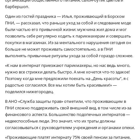
барбершоп.
Один из гостей праздника — Илья, проживающий в Борском
ПНИ, — рассказал, что раньше уход за собой и следование моде
были частью его привычной жизни: мужчина жил дома и мог
позволить себе регулярно ходить к парикмахерам и совершать
покупки в магазинах. Из-за ментального нарушения сегодня он
больше не может проживать самостоятельно, а в ПНИ
выполнять привычные ритуалы ухода за собой гораздо сложнее.
«К нам в интернат приезжают парикмахеры, но нас ведь много,
нужно все стрижки делать быстро. А мне хочется что-то эдакое!
Поэтому когда мне предложили поехать на „День красоты“, я с
радостью согласился. Все мы хотим быть красивыми!» —
поделился нижегородец.
В АНО «Служба защиты прав» отметили, что проживающим в
ПНИ сложно поддерживать свой внешний вид, в том числе из-за
финансового аспекта. Большинство подопечных интернатов —
недееспособные люди. Это значит, что их траты должны
согласовываться с руководителем учреждения и органами опеки.
«Проживающие платят интернату 75% своей пенсии за питание,