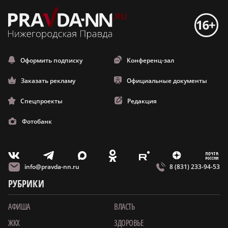
Оформить подписку
Конференц-зал
Заказать рекламу
Официальные документы
Спецпроекты
Редакция
Фотобанк
m
T
O
Z
X
E
V
info@pravda-nn.ru
8 (831) 233-94-53
РУБРИКИ
АФИША
ВЛАСТЬ
ЖКХ
ЗДОРОВЬЕ