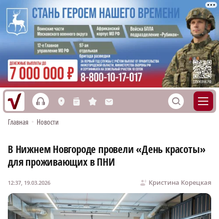
h
S
L
n
s
M
Главная
•
Новости
В Нижнем Новгороде провели «День красоты»
для проживающих в ПНИ
Кристина Корецкая
12:37, 19.03.2026