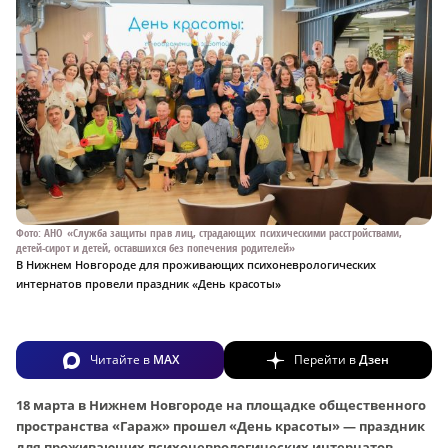
Фото: АНО «Служба защиты прав лиц, страдающих психическими расстройствами,
детей-сирот и детей, оставшихся без попечения родителей»
В Нижнем Новгороде для проживающих психоневрологических
интернатов провели праздник «День красоты»
Читайте в
MAX
Перейти в
Дзен
18 марта в Нижнем Новгороде на площадке общественного
пространства «Гараж» прошел «День красоты» — праздник
для проживающих психоневрологических интернатов