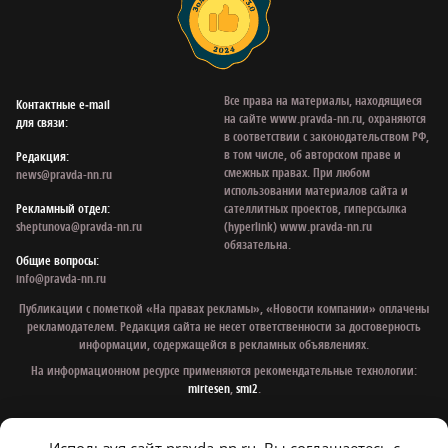
Все права на материалы, находящиеся
Контактные e‑mail
на сайте www.pravda-nn.ru, охраняются
для связи:
в соответствии с законодательством РФ,
в том числе, об авторском праве и
Редакция:
смежных правах. При любом
news@pravda-nn.ru
использовании материалов сайта и
Рекламный отдел:
сателлитных проектов, гиперссылка
sheptunova@pravda-nn.ru
(hyperlink) www.pravda-nn.ru
обязательна.
Общие вопросы:
info@pravda-nn.ru
Публикации с пометкой «На правах рекламы», «Новости компании» оплачены
рекламодателем. Редакция сайта не несет ответственности за достоверность
информации, содержащейся в рекламных объявлениях.
На информационном ресурсе применяются рекомендательные технологии:
mirtesen
,
smi2
.