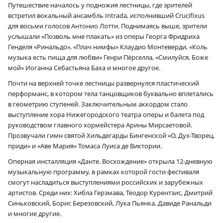
Путешествие началось у подножия лестницы, где зрителей
встретил вокальный ансамбль Intrada, исполнивший Crucifixus
для восьми голосов Антонио Лотти. Поднимаясь выше, зрители
услышали «Позволь мне плакать» из оперы Георга Фридриха
Генделя «Ринальдо», «Плач нимфы» Клаудио Монтеверди, «Коль
музыка есть пища для любви» Генри Пёрселла, «Смилуйся, Боже
мой» Иоганна Себастьяна Баха и многое другое.
Почти на верхней точке лестницы развернулся пластический
перформанс, в котором тела танцовщиков буквально вплетались
в геометрию ступеней. Заключительным аккордом стало
выступление хора Нижегородского театра оперы и балета под
руководством главного хормейстера Арины Мирсаетовой.
Прозвучали гимн святой Хильдегарды Бингенской «О, Дух-Творец,
приди» и «Аве Мария» Томаса Луиса де Виктории.
Оперная инсталляция «Данте. Восхождение» открыла 12-дневную
музыкальную программу, в рамках которой гости фестиваля
смогут насладиться выступлениями российских и зарубежных
артистов. Среди них: Хибла Герзмава, Теодор Курентзис, Дмитрий
Синьковский, Борис Березовский, Лука Пьянка, Давиде Ранальди
и многие другие.