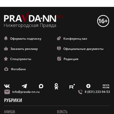
Оформить подписку
Конференц-зал
Заказать рекламу
Официальные документы
Спецпроекты
Редакция
Фотобанк
m
T
O
Z
X
E
V
info@pravda-nn.ru
8 (831) 233-94-53
РУБРИКИ
АФИША
ВЛАСТЬ