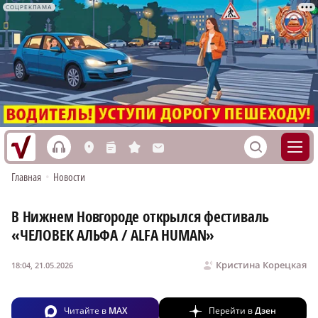
СОЦРЕКЛАМА
h
S
L
n
s
M
Главная
•
Новости
В Нижнем Новгороде открылся фестиваль
«ЧЕЛОВЕК АЛЬФА / ALFA HUMAN»
Кристина Корецкая
18:04, 21.05.2026
Читайте в
MAX
Перейти в
Дзен