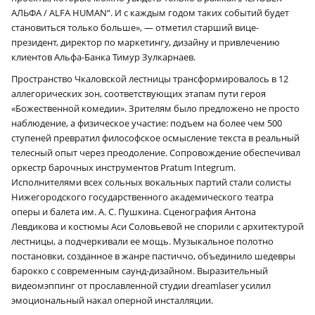
АЛЬФА / ALFA HUMAN“. И с каждым годом таких событий будет
становиться только больше», — отметил старший вице-
президент, директор по маркетингу, дизайну и привлечению
клиентов Альфа-Банка Тимур Зулкарнаев.
Пространство Чкаловской лестницы трансформировалось в 12
аллегорических зон, соответствующих этапам пути героя
«Божественной комедии». Зрителям было предложено не просто
наблюдение, а физическое участие: подъем на более чем 500
ступеней превратил философское осмысление текста в реальный
телесный опыт через преодоление. Сопровождение обеспечивал
оркестр барочных инструментов Pratum Integrum.
Исполнителями всех сольных вокальных партий стали солисты
Нижегородского государственного академического театра
оперы и балета им. А. С. Пушкина. Сценография Антона
Левдикова и костюмы Аси Соловьевой не спорили с архитектурой
лестницы, а подчеркивали ее мощь. Музыкальное полотно
постановки, созданное в жанре пастиччо, объединило шедевры
барокко с современным саунд-дизайном. Выразительный
видеомэппинг от прославленной студии dreamlaser усилил
эмоциональный накал оперной инсталляции.