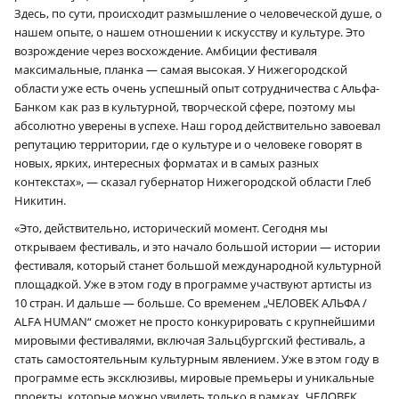
Здесь, по сути, происходит размышление о человеческой душе, о
нашем опыте, о нашем отношении к искусству и культуре. Это
возрождение через восхождение. Амбиции фестиваля
максимальные, планка — самая высокая. У Нижегородской
области уже есть очень успешный опыт сотрудничества с Альфа-
Банком как раз в культурной, творческой сфере, поэтому мы
абсолютно уверены в успехе. Наш город действительно завоевал
репутацию территории, где о культуре и о человеке говорят в
новых, ярких, интересных форматах и в самых разных
контекстах», — сказал губернатор Нижегородской области Глеб
Никитин.
«Это, действительно, исторический момент. Сегодня мы
открываем фестиваль, и это начало большой истории — истории
фестиваля, который станет большой международной культурной
площадкой. Уже в этом году в программе участвуют артисты из
10 стран. И дальше — больше. Со временем „ЧЕЛОВЕК АЛЬФА /
ALFA HUMAN“ сможет не просто конкурировать с крупнейшими
мировыми фестивалями, включая Зальцбургский фестиваль, а
стать самостоятельным культурным явлением. Уже в этом году в
программе есть эксклюзивы, мировые премьеры и уникальные
проекты, которые можно увидеть только в рамках „ЧЕЛОВЕК