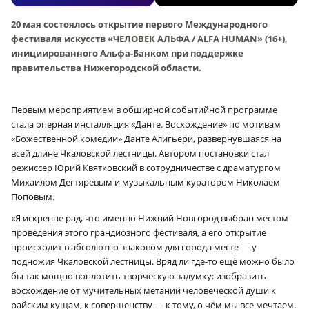
20 мая состоялось открытие первого Международного
фестиваля искусств «ЧЕЛОВЕК АЛЬФА / ALFA HUMAN» (16+),
инициированного Альфа-Банком при поддержке
правительства Нижегородской области.
Первым мероприятием в обширной событийной программе
стала оперная инсталляция «Данте. Восхождение» по мотивам
«Божественной комедии» Данте Алигьери, развернувшаяся на
всей длине Чкаловской лестницы. Автором постановки стал
режиссер Юрий Квятковский в сотрудничестве с драматургом
Михаилом Дегтяревым и музыкальным куратором Николаем
Поповым.
«Я искренне рад, что именно Нижний Новгород выбран местом
проведения этого грандиозного фестиваля, а его открытие
происходит в абсолютно знаковом для города месте — у
подножия Чкаловской лестницы. Вряд ли где-то ещё можно было
бы так мощно воплотить творческую задумку: изобразить
восхождение от мучительных метаний человеческой души к
райским кущам, к совершенству — к тому, о чём мы все мечтаем.