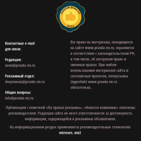
Все права на материалы, находящиеся
Контактные e‑mail
на сайте www.pravda-nn.ru, охраняются
для связи:
в соответствии с законодательством РФ,
в том числе, об авторском праве и
Редакция:
смежных правах. При любом
news@pravda-nn.ru
использовании материалов сайта и
Рекламный отдел:
сателлитных проектов, гиперссылка
sheptunova@pravda-nn.ru
(hyperlink) www.pravda-nn.ru
обязательна.
Общие вопросы:
info@pravda-nn.ru
Публикации с пометкой «На правах рекламы», «Новости компании» оплачены
рекламодателем. Редакция сайта не несет ответственности за достоверность
информации, содержащейся в рекламных объявлениях.
На информационном ресурсе применяются рекомендательные технологии:
mirtesen
,
smi2
.