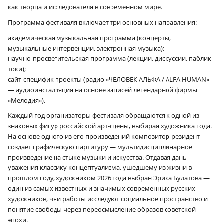
как творца и исследователя в современном мире.
Программа фестиваля включает три основных направления:
×
академическая музыкальная программа (концерты,
музыкальные интервенции, электронная музыка);
научно-просветительская программа (лекции, дискуссии, паблик-
токи);
сайт-специфик проекты (радио «ЧЕЛОВЕК АЛЬФА / ALFA HUMAN»
— аудиоинсталляция на основе записей легендарной фирмы
«Мелодия»).
Каждый год организаторы фестиваля обращаются к одной из
знаковых фигур российской арт-сцены, выбирая художника года.
На основе одного из его произведений композитор-резидент
создает графическую партитуру — мультидисциплинарное
произведение на стыке музыки и искусства. Отдавая дань
уважения классику концептуализма, ушедшему из жизни в
прошлом году, художником 2026 года выбран Эрика Булатова —
один из самых известных и значимых современных русских
художников, чьи работы исследуют социальное пространство и
понятие свободы через переосмысление образов советской
эпохи.