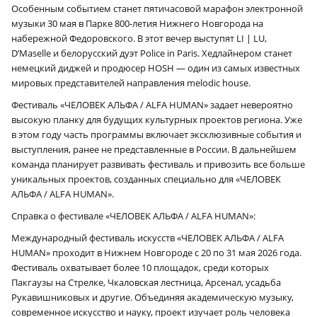
Особенным событием станет пятичасовой марафон электронной
музыки 30 мая в Парке 800-летия Нижнего Новгорода на
набережной Федоровского. В этот вечер выступят LI | LU,
D’Maselle и белорусский дуэт Police in Paris. Хедлайнером станет
немецкий диджей и продюсер HOSH — один из самых известных
мировых представителей направления melodic house.
Фестиваль «ЧЕЛОВЕК АЛЬФА / ALFA HUMAN» задает невероятно
высокую планку для будущих культурных проектов региона. Уже
в этом году часть программы включает эксклюзивные события и
выступления, ранее не представленные в России. В дальнейшем
команда планирует развивать фестиваль и привозить все больше
уникальных проектов, созданных специально для «ЧЕЛОВЕК
АЛЬФА / ALFA HUMAN».
Справка о фестивале «ЧЕЛОВЕК АЛЬФА / ALFA HUMAN»:
Международный фестиваль искусств «ЧЕЛОВЕК АЛЬФА / ALFA
HUMAN» проходит в Нижнем Новгороде с 20 по 31 мая 2026 года.
Фестиваль охватывает более 10 площадок, среди которых
Пакгаузы на Стрелке, Чкаловская лестница, Арсенал, усадьба
Рукавишниковых и другие. Объединяя академическую музыку,
современное искусство и науку, проект изучает роль человека