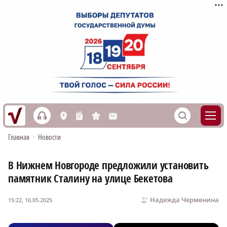
h
S
L
n
s
M
Главная
•
Новости
В Нижнем Новгороде предложили установить
памятник Сталину на улице Бекетова
Надежда Черменина
15:22, 16.05.2025