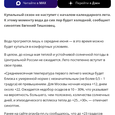
Читайте в
MAX
Перейти в
Дзен
Купальный сезон не наступит с началом календарного лета.
К этому моменту вода до сих пор будет холодной, сообщает
синоптик Евгений Тишковец.
Вода прогреется лишь к середине июня — в это время можно
будет купаться в комфортных условиях.
В целом, до конца мая теплой и устойчивой солнечной погоды в
Центральной России не ожидается. Лето постепенно вступит в
свои права.
«Среднемесячная температура первого летнего месяца будет
близка к умеренной норме с незначительным (не более 0,5 – 1
градуса) её превышением. Для Москвы ночная норма +12, днем
около +22. Ожидается недобор осадков в 10 – 30%, что указывает
на вероятность большего, чем положено, количества солнечных
дней, и эпизодического всплеска тепла до +25…+30», — отмечает
синоптик.
Ранее на сайте pravda-nn.ru сообщалось, что до +23 градусов