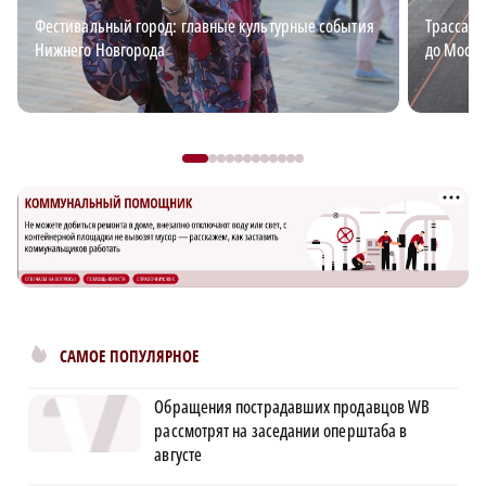
Фестивальный город: главные культурные события
Трасса М
Нижнего Новгорода
до Москв
САМОЕ ПОПУЛЯРНОЕ
Обращения пострадавших продавцов WB
рассмотрят на заседании оперштаба в
августе