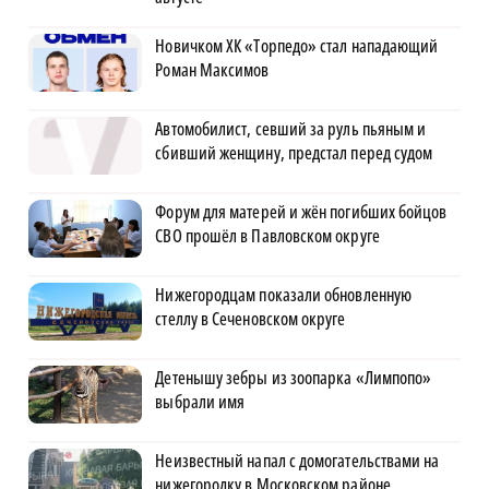
Новичком ХК «Торпедо» стал нападающий
Роман Максимов
Автомобилист, севший за руль пьяным и
сбивший женщину, предстал перед судом
Форум для матерей и жён погибших бойцов
СВО прошёл в Павловском округе
Нижегородцам показали обновленную
стеллу в Сеченовском округе
Детенышу зебры из зоопарка «Лимпопо»
выбрали имя
Неизвестный напал с домогательствами на
нижегородку в Московском районе