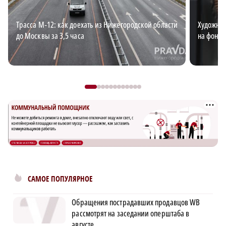
Трасса М‑12: как доехать из Нижегородской области
Художниц
до Москвы за 3,5 часа
на фоне 
САМОЕ ПОПУЛЯРНОЕ
Обращения пострадавших продавцов WB
рассмотрят на заседании оперштаба в
августе