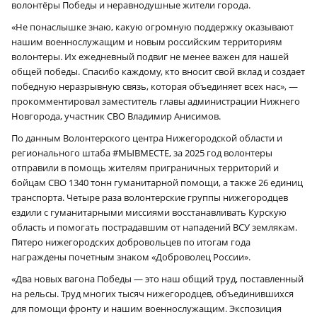
волонтёры Победы и неравнодушные жители города.
«Не понаслышке знаю, какую огромную поддержку оказывают
нашим военнослужащим и новым российским территориям
волонтеры. Их ежедневный подвиг не менее важен для нашей
общей победы. Спасибо каждому, кто вносит свой вклад и создает
победную неразрывную связь, которая объединяет всех нас», —
прокомментировал заместитель главы администрации Нижнего
Новгорода, участник СВО Владимир Анисимов.
По данным Волонтерского центра Нижегородской области и
регионального штаба #МЫВМЕСТЕ, за 2025 год волонтеры
отправили в помощь жителям приграничных территорий и
бойцам СВО 1340 тонн гуманитарной помощи, а также 26 единиц
транспорта. Четыре раза волонтерские группы нижегородцев
ездили с гуманитарными миссиями восстанавливать Курскую
область и помогать пострадавшим от нападений ВСУ землякам.
Пятеро нижегородских добровольцев по итогам года
награждены почетным знаком «Доброволец России».
«Два новых вагона Победы — это наш общий труд, поставленный
на рельсы. Труд многих тысяч нижегородцев, объединившихся
для помощи фронту и нашим военнослужащим. Экспозиция