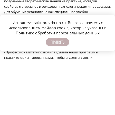
полученные теоретические знания на практике, исследуя
свойства материалов и овладевая технологическими процессами.
Для обучения установлено как специальное учебно-
лабораторное оборудование, так и промышленные машины:
Используя сайт pravda-nn.ru, Вы соглашаетесь с
трубогибочные, листогибочные и вальцовочные станки.
использованием файлов cookie, которые указаны в
«Как и вся система среднего профессионального образования,
Политике обработки персональных данных
мы нацелены на постоянный рост качества подготовки кадров и
синхронизацию усилий государства, предприятий-партнеров и
ПРИНЯТЬ
образовательной организации. Федеральная программа
«Профессионалитет» позволила сделать наши программы
практико-ориентированными, чтобы студенты смогли
полноценно изучить весь технологический цикл производства,
получить навыки производственных операций. Это делается для
того, чтобы выпускники бесшовно переходили к работе на
Павловском автобусном заводе», – сказала директор Павловского
автомеханического техникума им. И.И. Лепсе Альбина Иванова.
В рамках проекта «Профессионалитет» в техникуме также
оборудована новая лаборатория для окрашивания и
термической обработки деталей. Она включает пять рабочих
мест, оснащённых современными роботизированными
окрасочными комплексами. Студенты получают уникальную