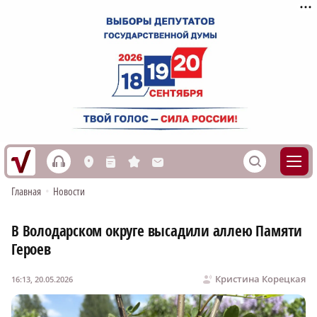
h
S
L
n
s
M
Главная
•
Новости
В Володарском округе высадили аллею Памяти
Героев
Кристина Корецкая
16:13, 20.05.2026