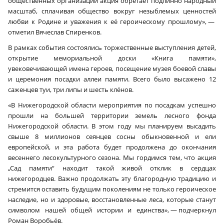
общественных организаций акция обретает подлинно народный
масштаб, сплачивая общество вокруг незыблемых ценностей
любви к Родине и уважения к её героическому прошлому», —
отметил Вячеслав Спиренков.
В рамках события состоялись торжественные выступления детей,
открытие мемориальной доски «Книга памяти»,
увековечивающей имена героев, посещение музея боевой славы
и церемония посадки аллеи памяти. Всего было высажено 12
саженцев туи, три липы и шесть клёнов.
«В Нижегородской области мероприятия по посадкам успешно
прошли на большей территории земель лесного фонда
Нижегородской области. В этом году мы планируем высадить
свыше 8 миллионов сеянцев сосны обыкновенной и ели
европейской, и эта работа будет продолжена до окончания
весеннего лесокультурного сезона. Мы гордимся тем, что акция
„Сад памяти“ находит такой живой отклик в сердцах
нижегородцев. Важно продолжать эту благородную традицию и
стремится оставить будущим поколениям не только героическое
наследие, но и здоровые, восстановленные леса, которые станут
символом нашей общей истории и единства», — подчеркнул
Роман Воробьёв.