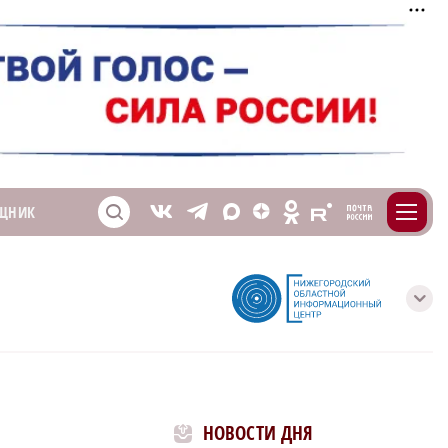
m
T
O
ЩНИК
Z
X
E
S
V
с
НОВОСТИ ДНЯ