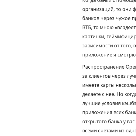
организаций, то они 
банков через чужое п
ВТБ, то мною «владеет
картинки, геймифициру
зависимости от того, 
приложение я смотрю к
Распространение Open
за клиентов через луч
имеете карты нескольк
делаете с нее. Но ког
лучшие условия кэшбэк
приложения всех банко
открытого банка у вас
всеми счетами из одн