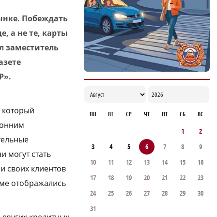
ветеранов строительной отрасли
ынке. Побеждать
18:02
, а не те, карты
л заместитель
азете
Р».
, который
ПН
ВТ
СР
ЧТ
ПТ
СБ
ВС
ронним
1
2
тельные
3
4
5
6
7
8
9
и могут стать
10
11
12
13
14
15
16
и своих клиентов
17
18
19
20
21
22
23
име отображались
24
25
26
27
28
29
30
31
 других кредитных