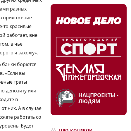
тами разных
 в приложение
е-то красивые
ой работает, вне
том, в чье
орого я захожу».
а банки борются
в. «Если вы
новные траты
 по депозиту или
НАЦПРОЕКТЫ -
ходите в
ЛЮДЯМ
от них. А в случае
ожете работать со
уровень. Будет
ПРО КОТИКОВ