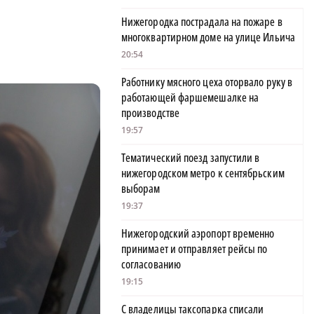
Нижегородка пострадала на пожаре в
многоквартирном доме на улице Ильича
20:54
Работнику мясного цеха оторвало руку в
работающей фаршемешалке на
производстве
19:57
Тематический поезд запустили в
нижегородском метро к сентябрьским
выборам
19:37
Нижегородский аэропорт временно
принимает и отправляет рейсы по
согласованию
19:15
С владелицы таксопарка списали