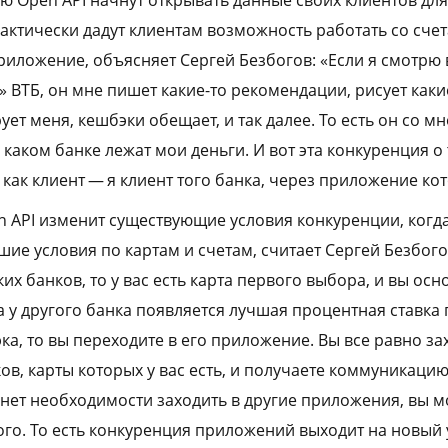
фактически дадут клиентам возможность работать со сче
риложение, объясняет Сергей Безбогов: «Если я смотрю
» ВТБ, он мне пишет какие-то рекомендации, рисует каки
ет меня, кешбэки обещает, и так далее. То есть он со мн
в каком банке лежат мои деньги. И вот эта конкуренция о 
ак клиент — я клиент того банка, через приложение кот
 API изменит существующие условия конкуренции, когд
шие условия по картам и счетам, считает Сергей Безбого
их банков, то у вас есть карта первого выбора, и вы ос
да у другого банка появляется лучшая процентная ставка
а, то вы переходите в его приложение. Вы все равно за
в, карты которых у вас есть, и получаете коммуникацию 
 нет необходимости заходить в другие приложения, вы м
ого. То есть конкуренция приложений выходит на новый 