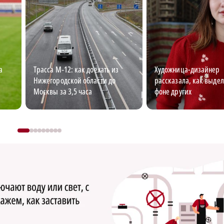
а
Трасса М‑12: как доехать из
Художница-дизайнер
Нижегородской области до
рассказала, как выдел
Москвы за 3,5 часа
фоне других