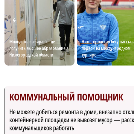
Молодёжь выбирает: где
Нижегородская бегунья стал
получить высшее образование в
первой на международном
Нижегородской области
турнире