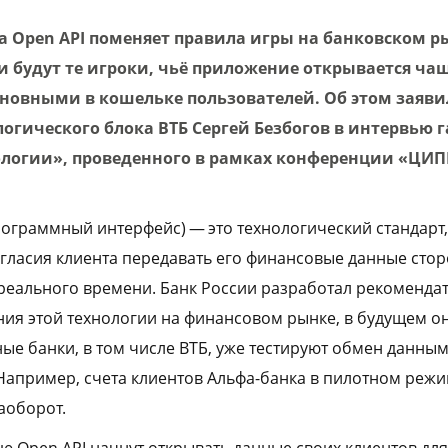
а Open API поменяет правила игры на банковском р
и будут те игроки, чьё приложение открывается чаще
сновными в кошельке пользователей. Об этом заяви
огического блока ВТБ Сергей Безбогов в интервью г
логии», проведенного в рамках конференции «ЦИП
рограммный интерфейс) — это технологический стандарт
огласия клиента передавать его финансовые данные сто
реального времени. Банк России разработал рекоменда
ния этой технологии на финансовом рынке, в будущем он
ые банки, в том числе ВТБ, уже тестируют обмен данным
Например, счета клиентов Альфа-банка в пилотном реж
аоборот.
ю Open API начнут открывать данные своих клиентов для