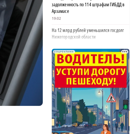
задолженность по 114 штрафам ГИБДД в
Арзамасе
19:02
На 12 млрд рублей уменьшился госдолг
Нижегородской области
18:39
СОЦРЕКЛАМА
В Нижегородской области тестируют
дроны для контроля сброса мусора
18:37
В Нижегородской области выделят 10 млн
×
рублей на поддержку «СВОё дело»
18:08
34 млрд рублей направят на поддержку
нижегородских семей в этом году
18:03
В Нижегородской области поздравили