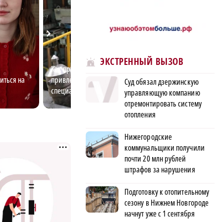
ЭКСТРЕННЫЙ ВЫЗОВ
Как предприятия малых городов
Тренер по плав
иться на
привлекают молодых
Кулябина расска
Суд обязал дзержинскую
специалистов
избавиться от с
управляющую компанию
отремонтировать систему
отопления
Нижегородские
коммунальщики получили
почти 20 млн рублей
штрафов за нарушения
Подготовку к отопительному
сезону в Нижнем Новгороде
начнут уже с 1 сентября