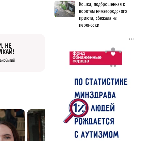
Кошка, подброшенная к
воротам нижегородского
приюта, сбежала из
переноски
, НЕ
ЛКАЙ!
а событий