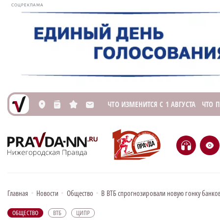
СОЦРЕКЛАМА
ЧТО ИЗМЕНИТСЯ С 1 АВГУСТА
ЧТО 
L
n
s
M
H
e
Главная
•
Новости
•
Общество
•
В ВТБ спрогнозировали новую гонку банков
ОБЩЕСТВО
ВТБ
ЦИПР