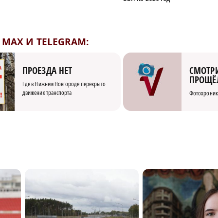
MAX И TELEGRAM:
СМОТРИ
ПРОЕЗДА НЕТ
ПРОЩЁ
Где в Нижнем Новгороде перекрыто
движение транспорта
Фотохроник