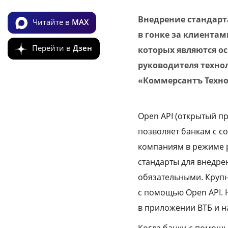
Внедрение стандарт
Читайте в
MAX
в гонке за клиентам
Перейти в
Дзен
которых являются о
руководителя технол
«Коммерсантъ Техно
Open API (открытый п
позволяет банкам с с
компаниям в режиме 
стандарты для внедре
обязательными. Крупн
с помощью Open API. 
в приложении ВТБ и н
Когда банки с помощь