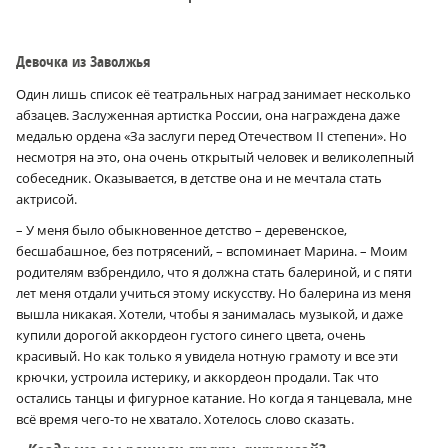
Девочка из Заволжья
Один лишь список её театральных наград занимает несколько
абзацев. Заслуженная артистка России, она награждена даже
медалью ордена «За заслуги перед Отечеством II степени». Но
несмотря на это, она очень открытый человек и великолепный
собеседник. Оказывается, в детстве она и не мечтала стать
актрисой.
– У меня было обыкновенное детство – деревенское,
бесшабашное, без потрясений, – вспоминает Марина. – Моим
родителям взбрендило, что я должна стать балериной, и с пяти
лет меня отдали учиться этому искусству. Но балерина из меня
вышла никакая. Хотели, чтобы я занималась музыкой, и даже
купили дорогой аккордеон густого синего цвета, очень
красивый. Но как только я увидела нотную грамоту и все эти
крючки, устроила истерику, и аккордеон продали. Так что
остались танцы и фигурное катание. Но когда я танцевала, мне
всё время чего-то не хватало. Хотелось слово сказать.