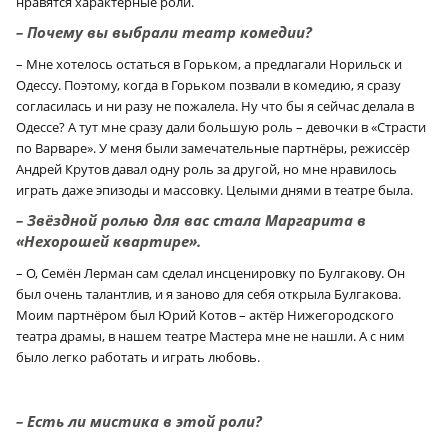
нравятся характерные роли.
– Почему вы выбрали театр комедии?
– Мне хотелось остаться в Горьком, а предлагали Норильск и
Одессу. Поэтому, когда в Горьком позвали в комедию, я сразу
согласилась и ни разу не пожалела. Ну что бы я сейчас делала в
Одессе? А тут мне сразу дали большую роль – девочки в «Страсти
по Варваре». У меня были замечательные партнёры, режиссёр
Андрей Крутов давал одну роль за другой, но мне нравилось
играть даже эпизоды и массовку. Целыми днями в театре была.
– Звёздной ролью для вас стала Маргарита в
«Нехорошей квартире».
– О, Семён Лерман сам сделал инсценировку по Булгакову. Он
был очень талантлив, и я заново для себя открыла Булгакова.
Моим партнёром был Юрий Котов – актёр Нижегородского
театра драмы, в нашем театре Мастера мне не нашли. А с ним
было легко работать и играть любовь.
– Есть ли мистика в этой роли?