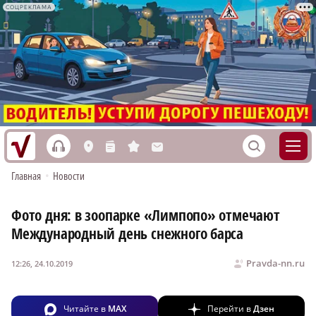
СОЦРЕКЛАМА
h
S
L
n
s
M
Главная
•
Новости
Фото дня: в зоопарке «Лимпопо» отмечают
Международный день снежного барса
Pravda-nn.ru
12:26, 24.10.2019
Читайте в
MAX
Перейти в
Дзен