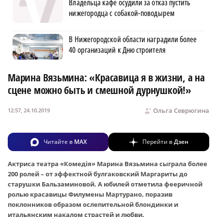
Владельца кафе осудили за отказ пустить
нижегородца с собакой-поводырем
В Нижегородской области наградили более
40 организаций к Дню строителя
Марина Вязьмина: «Красавица я в жизни, а на
сцене можно быть и смешной дурнушкой!»
Ольга Севрюгина
12:57, 24.10.2019
Читайте в
MAX
Перейти в
Дзен
Актриса театра «Комедiя» Марина Вязьмина сыграла более
200 ролей – от эффектной булгаковский Маргариты до
старушки Бальзаминовой. А юбилей отметила фееричной
ролью красавицы Филумены Мартурано, поразив
поклонников образом ослепительной блондинки и
итальянским накалом страстей и любви.