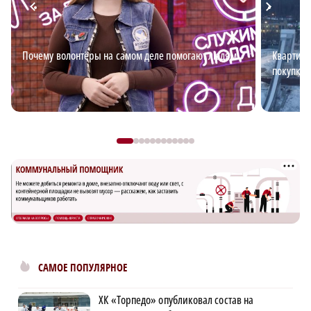
Почему волонтёры на самом деле помогают людям
Квартирн
покупке 
САМОЕ ПОПУЛЯРНОЕ
ХК «Торпедо» опубликовал состав на