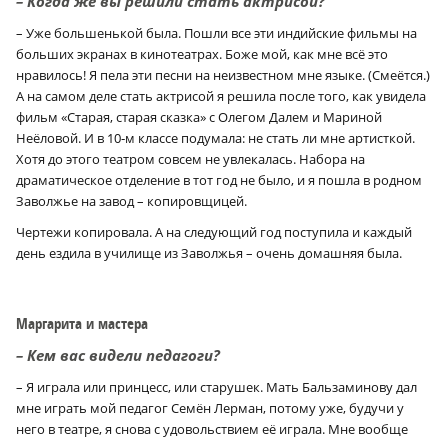
– Когда же вы решили стать актрисой?
– Уже большенькой была. Пошли все эти индийские фильмы на
больших экранах в кинотеатрах. Боже мой, как мне всё это
нравилось! Я пела эти песни на неизвестном мне языке. (Смеётся.)
А на самом деле стать актрисой я решила после того, как увидела
фильм «Старая, старая сказка» с Олегом Далем и Мариной
Неёловой. И в 10‑м классе подумала: не стать ли мне артисткой.
Хотя до этого театром совсем не увлекалась. Набора на
драматическое отделение в тот год не было, и я пошла в родном
Заволжье на завод – копировщицей.
Чертежи копировала. А на следующий год поступила и каждый
день ездила в училище из Заволжья – очень домашняя была.
Маргарита и мастера
– Кем вас видели педагоги?
– Я играла или принцесс, или старушек. Мать Бальзаминову дал
мне играть мой педагог Семён Лерман, потому уже, будучи у
него в театре, я снова с удовольствием её играла. Мне вообще