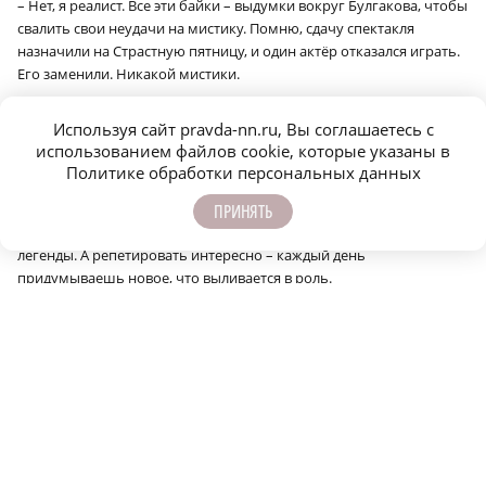
– Нет, я реалист. Все эти байки – выдумки вокруг Булгакова, чтобы
свалить свои неудачи на мистику. Помню, сдачу спектакля
назначили на Страстную пятницу, и один актёр отказался играть.
Его заменили. Никакой мистики.
– Что для вас самое интересное в новой роли?
Используя сайт pravda-nn.ru, Вы соглашаетесь с
– Я от репетиций получаю больше удовольствия, чем от готовых
использованием файлов cookie, которые указаны в
спектаклей. Спектакль – это работа. Все эти рассказы про то, как
Политике обработки персональных данных
люди отдаются спектаклю и теряют по семь килограммов… Это
могут только сумасшедшие. Может быть, я неправильная
ПРИНЯТЬ
артистка, но я не понимаю, зачем терять здоровье на сцене. Это
легенды. А репетировать интересно – каждый день
придумываешь новое, что выливается в роль.
– А какая была самая необычная? В «Лисистрате»
Аристофана?
– Мы там дурака валяли! Недавно я пересматривала и смеялась.
Хотя обычно я спектакли не пересматриваю.
Новые надежды